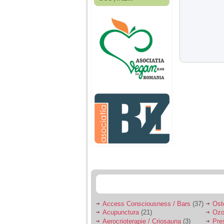
Fiica mea s-a nascut
cand eu aveam 17
ani, privind in urma
realizez cat de multe
greseli am facut in
educatia si cresterea
ei, am fost o mama
egoista, preocupata
de implinirea
profesionala, cand ea
era mica am neglijat-
o, ba chiar am fost si
agresiva, orice
greseala era taxata cu
o palma sau pedepse.
De 4 ani am o relatie
serioasa cu un barbat
in varsta de 32 de ani,
iar de aproximativ un
an jumate a inceput
sa se manifeste o
situatie care pe mine
ma deranjeaza.
Access Consciousness / Bars
(37)
Ost
Acupunctura
(21)
Ozo
Ma aflu aici pentru ca
Aerocrioterapie / Criosauna
(3)
Pre