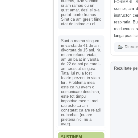
dureros, fizic vorbind
FORMĂRI: Sub
si am ramas cu un
scriitor, am 
gust amar, desi el s-a
purtat foarte frumos.
instructor c
Simt ca am gresit fiind
respiratia B
atat de intima cu el.
reeducarea s
langa practic
Sunt o mama singura
in varsta de 41 de ani,
Director
divortata de 15 ani. Nu
mi-am refacut viata,
am un baiat in varsta
de 22 de ani pe care l-
Rezultate pe
am crescut singura.
Tatal lui nu a fost
foarte prezent in viata
lui . Problema mea
este ca nu avem o
comunicare deschisa,
este tot timpul
impotriva mea si mai
rau este ca am
constatat ca are relatii
cu barbati (nu are
prietena nici nu a
avut).
SUSȚINEM