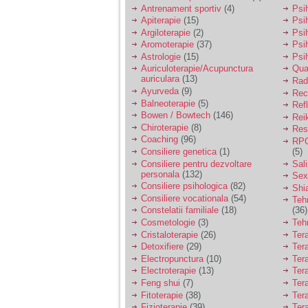
vreau sa stiu daca am
Antrenament sportiv
(4)
Psih
nevoie de un psiholog
Apiterapie
(15)
Psi
sau psihiatru.
Argiloterapie
(2)
Psi
Aromoterapie
(37)
Psi
Astrologie
(15)
Psi
Sunt casatorita, am
Auriculoterapie/Acupunctura
Qua
31 de ani si un copil in
auriculara
(13)
varsta de 2 ani care
Radi
mi-e lumina ochilor.
Ayurveda
(9)
Rec
De ceva timp simt ca
Balneoterapie
(5)
Ref
mi s-a adunat
Bowen / Bowtech
(146)
Rei
oboseala, o oboseala
Chiroterapie
(8)
Resp
cronica de care nu pot
Coaching
(96)
RPG
scapa si simt ca din
Consiliere genetica
(1)
(5)
cauza ei nu pot
controla nervii si
Consiliere pentru dezvoltare
Sal
cateodata are copilul
personala
(132)
Sex
de suferit.
Consiliere psihologica
(82)
Shi
Consiliere vocationala
(54)
Teh
Constelatii familiale
(18)
(36)
Am o bariera peste
Cosmetologie
(3)
Teh
care nu pot trece:
Cristaloterapie
(26)
Ter
prietena mea a ramas
Detoxifiere
(29)
Ter
insarcinata cu o fata.
Electropunctura
(10)
Ter
Am fost de comun
Electroterapie
(13)
Ter
acord sa facem un
copil, cu gandul ca e
Feng shui
(7)
Tera
baiat.
Fitoterapie
(38)
Ter
Fizioterapie
(39)
Ter