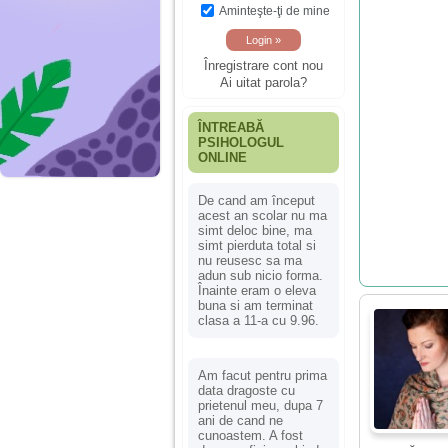
Aminteşte-ţi de mine
Înregistrare cont nou
Ai uitat parola?
ÎNTREABĂ
PSIHOLOGUL
ONLINE
De cand am început
acest an scolar nu ma
simt deloc bine, ma
simt pierduta total si
nu reusesc sa ma
adun sub nicio forma.
Înainte eram o eleva
buna si am terminat
clasa a 11-a cu 9.96.
Am facut pentru prima
data dragoste cu
prietenul meu, dupa 7
ani de cand ne
cunoastem. A fost