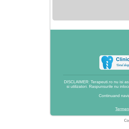
nimanui nu ii pasa de
mine. Din cauza asta
am inceput sa beau
alcool si am inceput
sa ma culc cu barbati
pentru bani.
DISCLAIMER: Terapeuti.ro nu isi asu
si utilizatori. Raspunsurile nu inlo
Continuand navig
Termeni
Cop