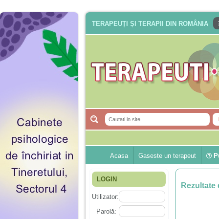
TERAPEUȚI ȘI TERAPII DIN ROMÂNIA
Acasa
Gaseste un terapeut
Pu
LOGIN
Rezultate 
Utilizator:
Parolă: