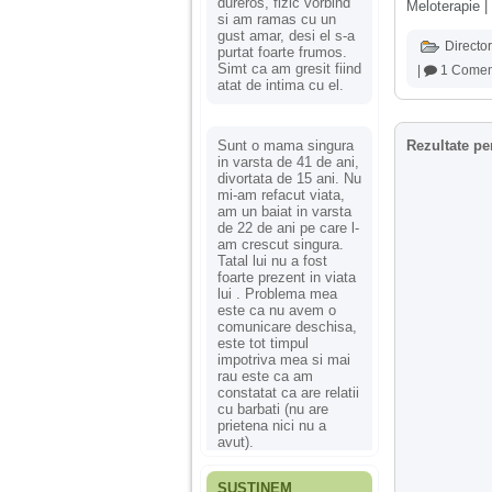
dureros, fizic vorbind
Meloterapie |
si am ramas cu un
gust amar, desi el s-a
Director
purtat foarte frumos.
Simt ca am gresit fiind
|
1 Comen
atat de intima cu el.
Sunt o mama singura
Rezultate pe
in varsta de 41 de ani,
divortata de 15 ani. Nu
mi-am refacut viata,
am un baiat in varsta
de 22 de ani pe care l-
am crescut singura.
Tatal lui nu a fost
foarte prezent in viata
lui . Problema mea
este ca nu avem o
comunicare deschisa,
este tot timpul
impotriva mea si mai
rau este ca am
constatat ca are relatii
cu barbati (nu are
prietena nici nu a
avut).
SUSȚINEM