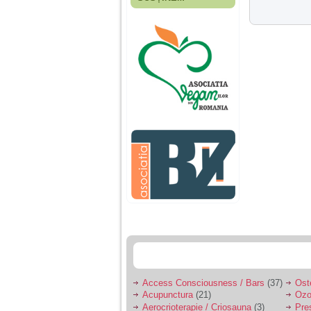
Fiica mea s-a nascut
cand eu aveam 17
ani, privind in urma
realizez cat de multe
greseli am facut in
educatia si cresterea
ei, am fost o mama
egoista, preocupata
de implinirea
profesionala, cand ea
era mica am neglijat-
o, ba chiar am fost si
agresiva, orice
greseala era taxata cu
o palma sau pedepse.
De 4 ani am o relatie
serioasa cu un barbat
in varsta de 32 de ani,
iar de aproximativ un
an jumate a inceput
sa se manifeste o
situatie care pe mine
ma deranjeaza.
Access Consciousness / Bars
(37)
Ost
Acupunctura
(21)
Ozo
Ma aflu aici pentru ca
Aerocrioterapie / Criosauna
(3)
Pre