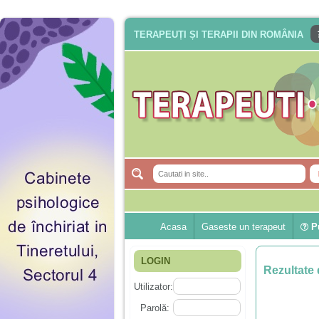
TERAPEUȚI ȘI TERAPII DIN ROMÂNIA
Acasa
Gaseste un terapeut
Pu
LOGIN
Rezultate 
Utilizator:
Parolă: