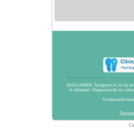
nimanui nu ii pasa de
mine. Din cauza asta
am inceput sa beau
alcool si am inceput
sa ma culc cu barbati
pentru bani.
DISCLAIMER: Terapeuti.ro nu isi asu
si utilizatori. Raspunsurile nu inlo
Continuand navig
Termeni
Cop