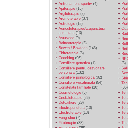
vreau sa stiu daca am
Antrenament sportiv
(4)
Psih
nevoie de un psiholog
Apiterapie
(15)
Psi
sau psihiatru.
Argiloterapie
(2)
Psi
Aromoterapie
(37)
Psi
Astrologie
(15)
Psi
Sunt casatorita, am
Auriculoterapie/Acupunctura
Qua
31 de ani si un copil in
auriculara
(13)
varsta de 2 ani care
Radi
mi-e lumina ochilor.
Ayurveda
(9)
Rec
De ceva timp simt ca
Balneoterapie
(5)
Ref
mi s-a adunat
Bowen / Bowtech
(146)
Rei
oboseala, o oboseala
Chiroterapie
(8)
Resp
cronica de care nu pot
Coaching
(96)
RPG
scapa si simt ca din
Consiliere genetica
(1)
(5)
cauza ei nu pot
controla nervii si
Consiliere pentru dezvoltare
Sal
cateodata are copilul
personala
(132)
Sex
de suferit.
Consiliere psihologica
(82)
Shi
Consiliere vocationala
(54)
Teh
Constelatii familiale
(18)
(36)
Am o bariera peste
Cosmetologie
(3)
Teh
care nu pot trece:
Cristaloterapie
(26)
Ter
prietena mea a ramas
Detoxifiere
(29)
Ter
insarcinata cu o fata.
Electropunctura
(10)
Ter
Am fost de comun
Electroterapie
(13)
Ter
acord sa facem un
copil, cu gandul ca e
Feng shui
(7)
Tera
baiat.
Fitoterapie
(38)
Ter
Fizioterapie
(39)
Ter