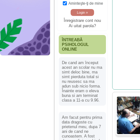
Aminteşte-ţi de mine
Înregistrare cont nou
Ai uitat parola?
ÎNTREABĂ
PSIHOLOGUL
ONLINE
De cand am început
acest an scolar nu ma
simt deloc bine, ma
simt pierduta total si
nu reusesc sa ma
adun sub nicio forma.
Înainte eram o eleva
buna si am terminat
clasa a 11-a cu 9.96.
Am facut pentru prima
data dragoste cu
prietenul meu, dupa 7
ani de cand ne
cunoastem. A fost