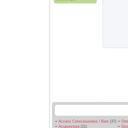
Fiica mea s-a nascut
cand eu aveam 17
ani, privind in urma
realizez cat de multe
greseli am facut in
educatia si cresterea
ei, am fost o mama
egoista, preocupata
de implinirea
profesionala, cand ea
era mica am neglijat-
o, ba chiar am fost si
agresiva, orice
greseala era taxata cu
o palma sau pedepse.
De 4 ani am o relatie
serioasa cu un barbat
in varsta de 32 de ani,
iar de aproximativ un
an jumate a inceput
sa se manifeste o
situatie care pe mine
ma deranjeaza.
Access Consciousness / Bars
(37)
Ost
Ma aflu aici pentru ca
Acupunctura
(21)
Ozo