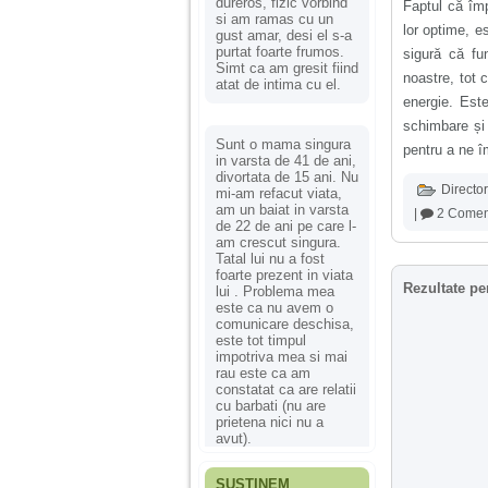
dureros, fizic vorbind
Faptul că împ
si am ramas cu un
lor optime, e
gust amar, desi el s-a
purtat foarte frumos.
sigură că fu
Simt ca am gresit fiind
noastre, tot 
atat de intima cu el.
energie. Est
schimbare și 
Sunt o mama singura
pentru a ne îm
in varsta de 41 de ani,
divortata de 15 ani. Nu
Director
mi-am refacut viata,
am un baiat in varsta
|
2 Coment
de 22 de ani pe care l-
am crescut singura.
Tatal lui nu a fost
foarte prezent in viata
Rezultate pe
lui . Problema mea
este ca nu avem o
comunicare deschisa,
este tot timpul
impotriva mea si mai
rau este ca am
constatat ca are relatii
cu barbati (nu are
prietena nici nu a
avut).
SUSȚINEM