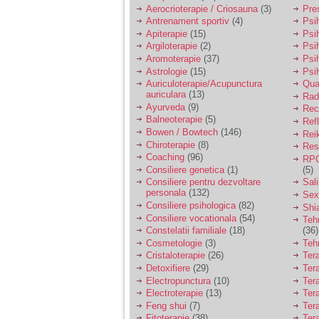
vreau sa stiu daca am
Aerocrioterapie / Criosauna
(3)
Pre
nevoie de un psiholog
Antrenament sportiv
(4)
Psih
sau psihiatru.
Apiterapie
(15)
Psi
Argiloterapie
(2)
Psi
Aromoterapie
(37)
Psi
Sunt casatorita, am
Astrologie
(15)
Psi
31 de ani si un copil in
varsta de 2 ani care
Auriculoterapie/Acupunctura
Qua
mi-e lumina ochilor.
auriculara
(13)
Radi
De ceva timp simt ca
Ayurveda
(9)
Rec
mi s-a adunat
Balneoterapie
(5)
Ref
oboseala, o oboseala
Bowen / Bowtech
(146)
Rei
cronica de care nu pot
Chiroterapie
(8)
Resp
scapa si simt ca din
Coaching
(96)
cauza ei nu pot
RPG
controla nervii si
Consiliere genetica
(1)
(5)
cateodata are copilul
Consiliere pentru dezvoltare
Sal
de suferit.
personala
(132)
Sex
Consiliere psihologica
(82)
Shi
Consiliere vocationala
(54)
Teh
Am o bariera peste
Constelatii familiale
(18)
(36)
care nu pot trece:
Cosmetologie
(3)
Teh
prietena mea a ramas
Cristaloterapie
(26)
Ter
insarcinata cu o fata.
Detoxifiere
(29)
Ter
Am fost de comun
Electropunctura
(10)
Ter
acord sa facem un
copil, cu gandul ca e
Electroterapie
(13)
Ter
baiat.
Feng shui
(7)
Tera
Fitoterapie
(38)
Ter