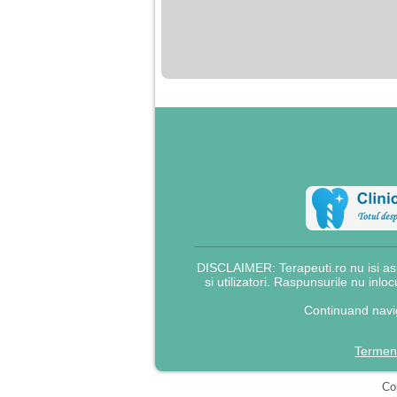
nimanui nu ii pasa de
mine. Din cauza asta
am inceput sa beau
alcool si am inceput
sa ma culc cu barbati
pentru bani.
DISCLAIMER: Terapeuti.ro nu isi asu
si utilizatori. Raspunsurile nu inlo
Continuand navig
Termeni
Cop