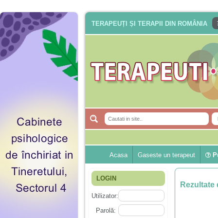
TERAPEUȚI ȘI TERAPII DIN ROMÂNIA
Acasa
Gaseste un terapeut
Pu
LOGIN
Rezultate 
Utilizator:
Parolă: