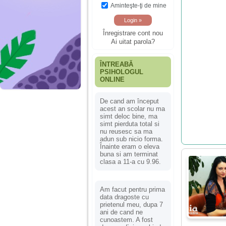
Aminteşte-ţi de mine
Înregistrare cont nou
Ai uitat parola?
ÎNTREABĂ
PSIHOLOGUL
ONLINE
De cand am început
acest an scolar nu ma
simt deloc bine, ma
simt pierduta total si
nu reusesc sa ma
adun sub nicio forma.
Înainte eram o eleva
buna si am terminat
clasa a 11-a cu 9.96.
Am facut pentru prima
data dragoste cu
prietenul meu, dupa 7
ani de cand ne
cunoastem. A fost