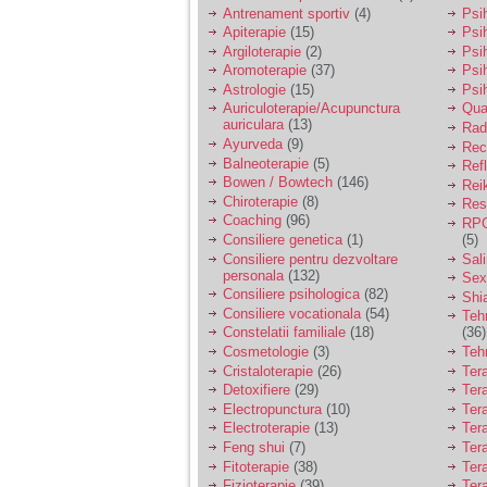
vreau sa stiu daca am
Antrenament sportiv
(4)
Psih
nevoie de un psiholog
Apiterapie
(15)
Psi
sau psihiatru.
Argiloterapie
(2)
Psi
Aromoterapie
(37)
Psi
Astrologie
(15)
Psi
Sunt casatorita, am
Auriculoterapie/Acupunctura
Qua
31 de ani si un copil in
auriculara
(13)
varsta de 2 ani care
Radi
mi-e lumina ochilor.
Ayurveda
(9)
Rec
De ceva timp simt ca
Balneoterapie
(5)
Ref
mi s-a adunat
Bowen / Bowtech
(146)
Rei
oboseala, o oboseala
Chiroterapie
(8)
Resp
cronica de care nu pot
Coaching
(96)
RPG
scapa si simt ca din
Consiliere genetica
(1)
(5)
cauza ei nu pot
controla nervii si
Consiliere pentru dezvoltare
Sal
cateodata are copilul
personala
(132)
Sex
de suferit.
Consiliere psihologica
(82)
Shi
Consiliere vocationala
(54)
Teh
Constelatii familiale
(18)
(36)
Am o bariera peste
Cosmetologie
(3)
Teh
care nu pot trece:
Cristaloterapie
(26)
Ter
prietena mea a ramas
Detoxifiere
(29)
Ter
insarcinata cu o fata.
Electropunctura
(10)
Ter
Am fost de comun
Electroterapie
(13)
Ter
acord sa facem un
copil, cu gandul ca e
Feng shui
(7)
Tera
baiat.
Fitoterapie
(38)
Ter
Fizioterapie
(39)
Ter