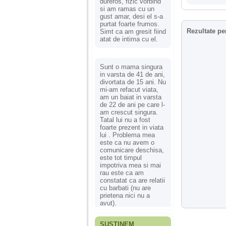
dureros, fizic vorbind
si am ramas cu un
gust amar, desi el s-a
purtat foarte frumos.
Rezultate pe
Simt ca am gresit fiind
atat de intima cu el.
Sunt o mama singura
in varsta de 41 de ani,
divortata de 15 ani. Nu
mi-am refacut viata,
am un baiat in varsta
de 22 de ani pe care l-
am crescut singura.
Tatal lui nu a fost
foarte prezent in viata
lui . Problema mea
este ca nu avem o
comunicare deschisa,
este tot timpul
impotriva mea si mai
rau este ca am
constatat ca are relatii
cu barbati (nu are
prietena nici nu a
avut).
SUSȚINEM