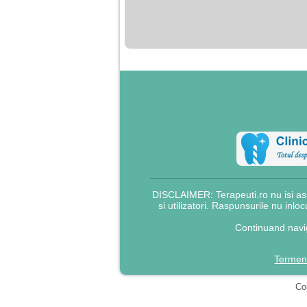
nimanui nu ii pasa de
mine. Din cauza asta
am inceput sa beau
alcool si am inceput
sa ma culc cu barbati
pentru bani.
DISCLAIMER: Terapeuti.ro nu isi asu
si utilizatori. Raspunsurile nu inlo
Continuand navig
Termeni
Cop