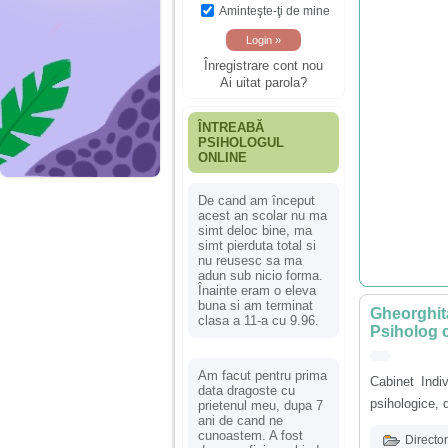
Aminteşte-ţi de mine
Înregistrare cont nou
Ai uitat parola?
ÎNTREABĂ
PSIHOLOGUL
ONLINE
De cand am început
acest an scolar nu ma
simt deloc bine, ma
simt pierduta total si
nu reusesc sa ma
adun sub nicio forma.
Înainte eram o eleva
buna si am terminat
Gheorghita
clasa a 11-a cu 9.96.
Psiholog c
Am facut pentru prima
Cabinet Indi
data dragoste cu
psihologice, 
prietenul meu, dupa 7
ani de cand ne
cunoastem. A fost
Director