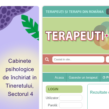
TERAPEUȚI ȘI TERAPII DIN ROMÂNIA
Acasa
Gaseste un terapeut
Pu
LOGIN
Rezultate 
Utilizator:
Parolă: