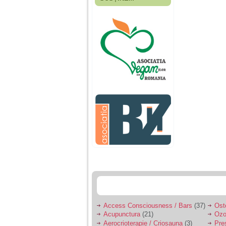
Fiica mea s-a nascut
cand eu aveam 17
ani, privind in urma
realizez cat de multe
greseli am facut in
educatia si cresterea
ei, am fost o mama
egoista, preocupata
de implinirea
profesionala, cand ea
era mica am neglijat-
o, ba chiar am fost si
agresiva, orice
greseala era taxata cu
o palma sau pedepse.
De 4 ani am o relatie
serioasa cu un barbat
in varsta de 32 de ani,
iar de aproximativ un
an jumate a inceput
sa se manifeste o
situatie care pe mine
ma deranjeaza.
Access Consciousness / Bars
(37)
Ost
Acupunctura
(21)
Ozo
Ma aflu aici pentru ca
Aerocrioterapie / Criosauna
(3)
Pre