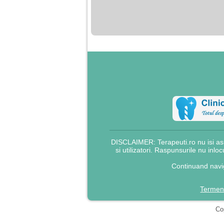
nimanui nu ii pasa de
mine. Din cauza asta
am inceput sa beau
alcool si am inceput
sa ma culc cu barbati
pentru bani.
DISCLAIMER: Terapeuti.ro nu isi asu
si utilizatori. Raspunsurile nu inlo
Continuand navig
Termeni
Cop