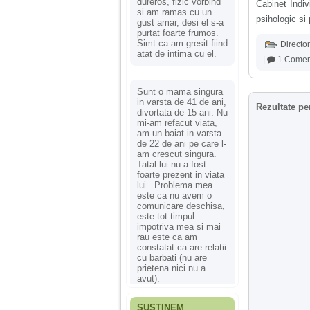
dureros, fizic vorbind
Cabinet Indiv
si am ramas cu un
psihologic si 
gust amar, desi el s-a
purtat foarte frumos.
Simt ca am gresit fiind
Director
atat de intima cu el.
|
1 Comen
Sunt o mama singura
in varsta de 41 de ani,
Rezultate pe
divortata de 15 ani. Nu
mi-am refacut viata,
am un baiat in varsta
de 22 de ani pe care l-
am crescut singura.
Tatal lui nu a fost
foarte prezent in viata
lui . Problema mea
este ca nu avem o
comunicare deschisa,
este tot timpul
impotriva mea si mai
rau este ca am
constatat ca are relatii
cu barbati (nu are
prietena nici nu a
avut).
SUSȚINEM