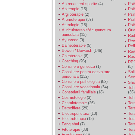
vreau sa stiu daca am
Antrenament sportiv
(4)
Psih
nevoie de un psiholog
Apiterapie
(15)
Psi
sau psihiatru.
Argiloterapie
(2)
Psi
Aromoterapie
(37)
Psi
Astrologie
(15)
Psi
Sunt casatorita, am
Auriculoterapie/Acupunctura
Qua
31 de ani si un copil in
auriculara
(13)
varsta de 2 ani care
Radi
mi-e lumina ochilor.
Ayurveda
(9)
Rec
De ceva timp simt ca
Balneoterapie
(5)
Ref
mi s-a adunat
Bowen / Bowtech
(146)
Rei
oboseala, o oboseala
Chiroterapie
(8)
Resp
cronica de care nu pot
Coaching
(96)
RPG
scapa si simt ca din
Consiliere genetica
(1)
(5)
cauza ei nu pot
controla nervii si
Consiliere pentru dezvoltare
Sal
cateodata are copilul
personala
(132)
Sex
de suferit.
Consiliere psihologica
(82)
Shi
Consiliere vocationala
(54)
Teh
Constelatii familiale
(18)
(36)
Am o bariera peste
Cosmetologie
(3)
Teh
care nu pot trece:
Cristaloterapie
(26)
Ter
prietena mea a ramas
Detoxifiere
(29)
Ter
insarcinata cu o fata.
Electropunctura
(10)
Ter
Am fost de comun
Electroterapie
(13)
Ter
acord sa facem un
copil, cu gandul ca e
Feng shui
(7)
Tera
baiat.
Fitoterapie
(38)
Ter
Fizioterapie
(39)
Ter