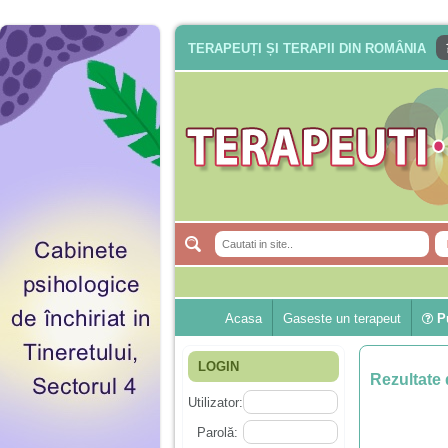
TERAPEUȚI ȘI TERAPII DIN ROMÂNIA
Acasa
Gaseste un terapeut
Pu
LOGIN
Rezultate 
Utilizator:
Parolă: