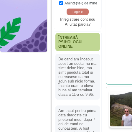
Aminteşte-ţi de mine
Înregistrare cont nou
Ai uitat parola?
ÎNTREABĂ
PSIHOLOGUL
ONLINE
De cand am început
acest an scolar nu ma
simt deloc bine, ma
simt pierduta total si
nu reusesc sa ma
adun sub nicio forma.
Înainte eram o eleva
buna si am terminat
clasa a 11-a cu 9.96.
Am facut pentru prima
data dragoste cu
prietenul meu, dupa 7
ani de cand ne
cunoastem. A fost