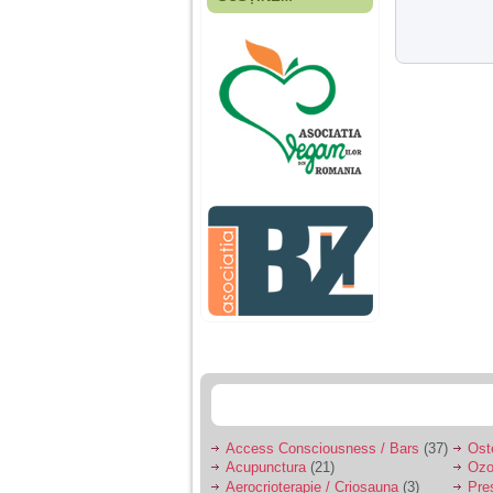
Fiica mea s-a nascut
cand eu aveam 17
ani, privind in urma
realizez cat de multe
greseli am facut in
educatia si cresterea
ei, am fost o mama
egoista, preocupata
de implinirea
profesionala, cand ea
era mica am neglijat-
o, ba chiar am fost si
agresiva, orice
greseala era taxata cu
o palma sau pedepse.
De 4 ani am o relatie
serioasa cu un barbat
in varsta de 32 de ani,
iar de aproximativ un
an jumate a inceput
sa se manifeste o
situatie care pe mine
ma deranjeaza.
Access Consciousness / Bars
(37)
Ost
Acupunctura
(21)
Ozo
Ma aflu aici pentru ca
Aerocrioterapie / Criosauna
(3)
Pre