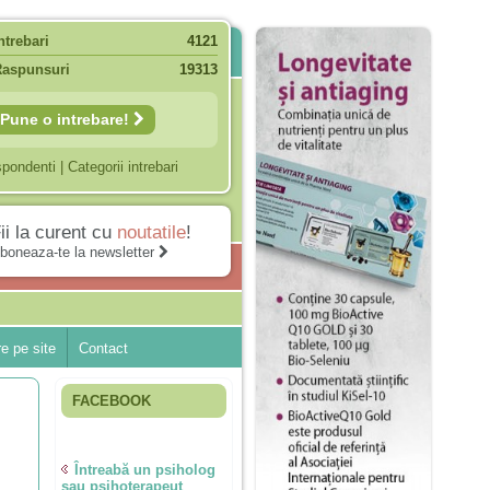
ntrebari
4121
Raspunsuri
19313
Pune o intrebare!
spondenti
|
Categorii intrebari
ii la curent cu
noutatile
!
boneaza-te la newsletter
e pe site
Contact
FACEBOOK
Întreabă un psiholog
sau psihoterapeut