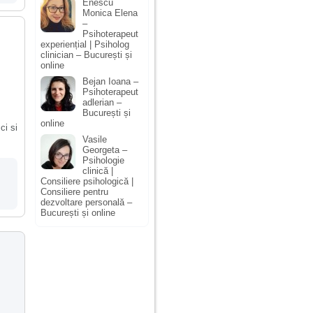
Enescu
Monica Elena
–
Psihoterapeut
experiențial | Psiholog
clinician – București și
online
Bejan Ioana –
Psihoterapeut
adlerian –
București și
online
ci si
Vasile
Georgeta –
Psihologie
clinică |
Consiliere psihologică |
Consiliere pentru
dezvoltare personală –
București și online