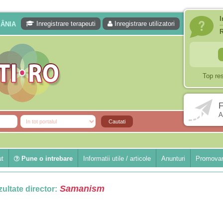
I
Inregistrare terapeuti
Inregistrare utilizatori
MÂNIA
Top re
F
A
ut
Pune o intrebare
Informatii utile / articole
Anunturi
Promovar
Samanism
ultate director: