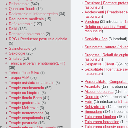
Facultate | Formare profes
Psihoterapie
(642)
raspunsuri
)
Quantum Touch
(12)
Adolescenti | Preadolesce
Radiestezie si inforenergetica
(34)
raspunsuri
)
Recuperare medicala
(15)
Varstnici
(31 intrebari si
1
Reflexoterapie
(127)
Relatia cu parintii / Famili
Reiki
(135)
raspunsuri
)
Respiratie holotropica
(2)
Serviciu / Job
(3 intrebari)
RPG / Reeducare posturala globala
(5)
Strainatate: mutare / dive
Salinoterapie
(5)
Sexologie
(25)
Dragoste | Relatii de cuplu
Shiatsu
(10)
raspunsuri
)
Tehnica eliberarii emotionale(EFT)
Despartire | Divort
(354 int
(36)
Sexualitate | Identitate se
Tehnici Jose Silva
(7)
raspunsuri
)
Terapie ABA
(97)
Personalitate | Comporta
Terapie asistata de animale
(5)
Anxietate
(177 intrebari si
Terapie craniosacrala
(52)
Atacuri de panica
(116 intr
Terapie cu bioptron
(6)
Depresie
(300 intrebari si
Terapie florala Bach
(41)
Fobii
(15 intrebari si
51 ra
Terapie geotermala
(3)
Schizofrenie
(14 intrebari 
Terapie McKenzie
(3)
Sinucidere
(124 intrebari 
Terapie neuromotorie
(4)
Tulburarea bipolara
(15 int
Terapie ocupationala
(14)
Tulburarea borderline
(1 in
Terapie posturala
(16)
Tulburarea obsesiv-compu
6)
Terapie prin arta / Art terapie
(37)