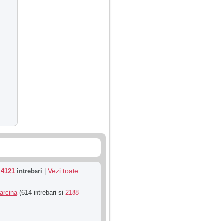
Vezi toate
u
4121
intrebari
|
Sarcina
(614 intrebari si
2188