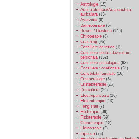
Astrologie
(15)
Auriculoterapie/Acupunctura
Am 14 ani si o mare
auriculara
(13)
problema. Acum 8 luni
am inceput o relatie
Ayurveda
(9)
cu un baiat in varsta
Balneoterapie
(5)
de 20 de ani, m-a
Bowen / Bowtech
(146)
cucerit cu vorbe dulci,
Chiroterapie
(8)
cadouri, promisiuni de
Coaching
(96)
casatorie, asa ca m-
Consiliere genetica
(1)
am culcat cu el si in
scurt timp am ramas
Consiliere pentru dezvoltare
insarcinata. El cand a
personala
(132)
aflat a plecat in afara,
Consiliere psihologica
(82)
la munca, si a rupt
Consiliere vocationala
(54)
orice legatura cu
Constelatii familiale
(18)
mine. Mama m-a batut
Cosmetologie
(3)
si m-a jignit in ultimul
Cristaloterapie
(26)
hal, ba chiar m-a fortat
sa stau sa imi
Detoxifiere
(29)
introduca coada de
Electropunctura
(10)
mop in vagin.
Electroterapie
(13)
Feng shui
(7)
Fitoterapie
(38)
Am 20 ani si am avut
Fizioterapie
(39)
o viata foarte grea. O
Gemoterapie
(12)
familie care nu m-a
Hidroterapie
(6)
crescut cum trebuie,
Hipnoza
(75)
tata alcoolic, mai
Hirudoterapie/Terapia cu lipitori
(