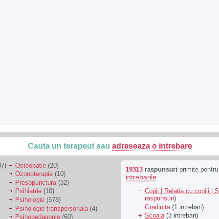
Cauta un terapeut sau
adreseaza o intrebare
7)
Osteopatie
(20)
19313
raspunsuri
primite pentr
Ozonoterapie
(10)
intrebarile
Presopunctura
(32)
Copii | Relatia cu copiii | 
Psihiatrie
(10)
raspunsuri
)
Psihologie
(578)
Gradinita
(1 intrebari)
Psihologie transpersonala
(4)
Scoala
(3 intrebari)
Psihopedagogie
(60)