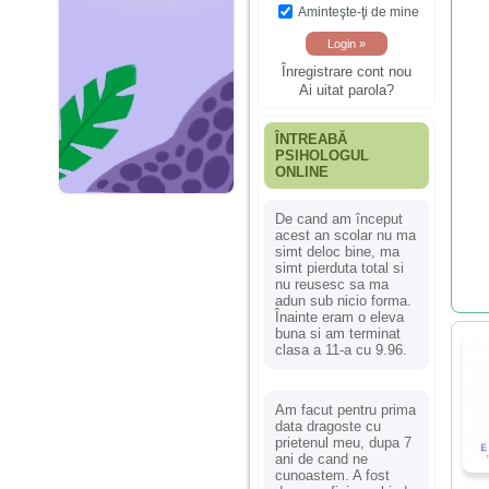
Aminteşte-ţi de mine
Înregistrare cont nou
Ai uitat parola?
ÎNTREABĂ
PSIHOLOGUL
ONLINE
De cand am început
acest an scolar nu ma
simt deloc bine, ma
simt pierduta total si
nu reusesc sa ma
adun sub nicio forma.
Înainte eram o eleva
buna si am terminat
clasa a 11-a cu 9.96.
Am facut pentru prima
data dragoste cu
prietenul meu, dupa 7
ani de cand ne
cunoastem. A fost