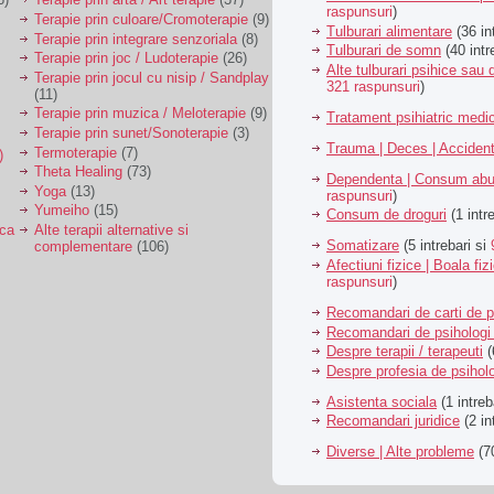
raspunsuri
)
Terapie prin culoare/Cromoterapie
(9)
Tulburari alimentare
(36 in
Terapie prin integrare senzoriala
(8)
Tulburari de somn
(40 intr
Terapie prin joc / Ludoterapie
(26)
Alte tulburari psihice sa
Terapie prin jocul cu nisip / Sandplay
321 raspunsuri
)
(11)
Terapie prin muzica / Meloterapie
(9)
Tratament psihiatric med
Terapie prin sunet/Sonoterapie
(3)
Trauma | Deces | Acciden
Termoterapie
(7)
)
Theta Healing
(73)
Dependenta | Consum abu
Yoga
(13)
raspunsuri
)
Yumeiho
(15)
Consum de droguri
(1 intr
ica
Alte terapii alternative si
Somatizare
(5 intrebari si
complementare
(106)
Afectiuni fizice | Boala fiz
raspunsuri
)
Recomandari de carti de p
Recomandari de psihologi 
Despre terapii / terapeuti
(
Despre profesia de psiholo
Asistenta sociala
(1 intreb
Recomandari juridice
(2 in
Diverse | Alte probleme
(70