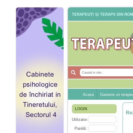
TERAPEUȚI ȘI TERAPII DIN RO
Acasa
Gaseste un terape
LOGIN
Rez
Utilizator:
Parolă: