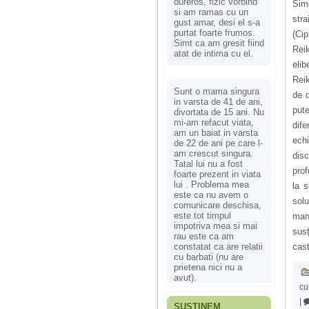
dureros, fizic vorbind
Simo
si am ramas cu un
stra
gust amar, desi el s-a
purtat foarte frumos.
(Cip
Simt ca am gresit fiind
Reik
atat de intima cu el.
elib
Reik
Sunt o mama singura
de 
in varsta de 41 de ani,
pute
divortata de 15 ani. Nu
mi-am refacut viata,
dif
am un baiat in varsta
ech
de 22 de ani pe care l-
am crescut singura.
disc
Tatal lui nu a fost
pro
foarte prezent in viata
lui . Problema mea
la s
este ca nu avem o
sol
comunicare deschisa,
este tot timpul
mana
impotriva mea si mai
susț
rau este ca am
constatat ca are relatii
cast
cu barbati (nu are
prietena nici nu a
avut).
cu
|
SUSȚINEM