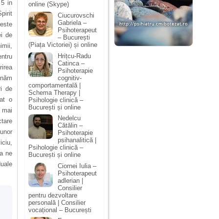
 5 in
online (Skype)
pirit
Ciucurovschi
Gabriela –
 este
Psihoterapeut
ei de
– București
(Piața Victoriei) și online
imii,
Hrițcu-Radu
entru
Catinca –
rirea
Psihoterapie
cognitiv-
zonăm
comportamentală |
ri de
Schema Therapy |
at o
Psihologie clinică –
București și online
a mai
Nedelcu
ctare
Cătălin –
 unor
Psihoterapie
psihanalitică |
iciu,
Psihologie clinică –
 a ne
București și online
duale
Ciornei Iulia –
Psihoterapeut
adlerian |
Consilier
pentru dezvoltare
personală | Consilier
vocațional – București