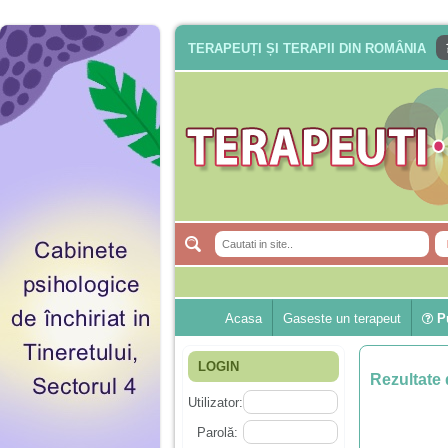
TERAPEUȚI ȘI TERAPII DIN ROMÂNIA
Acasa
Gaseste un terapeut
Pu
LOGIN
Rezultate 
Utilizator:
Parolă: