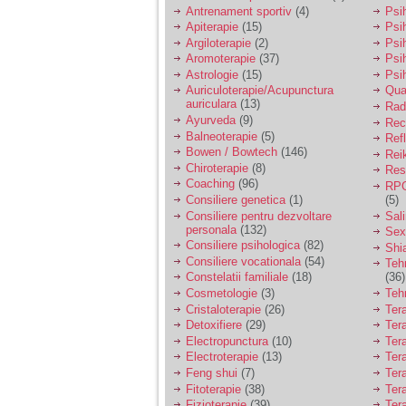
vreau sa stiu daca am
Antrenament sportiv
(4)
Psih
nevoie de un psiholog
Apiterapie
(15)
Psi
sau psihiatru.
Argiloterapie
(2)
Psi
Aromoterapie
(37)
Psi
Astrologie
(15)
Psi
Sunt casatorita, am
Auriculoterapie/Acupunctura
Qua
31 de ani si un copil in
auriculara
(13)
varsta de 2 ani care
Radi
mi-e lumina ochilor.
Ayurveda
(9)
Rec
De ceva timp simt ca
Balneoterapie
(5)
Ref
mi s-a adunat
Bowen / Bowtech
(146)
Rei
oboseala, o oboseala
Chiroterapie
(8)
Resp
cronica de care nu pot
Coaching
(96)
RPG
scapa si simt ca din
Consiliere genetica
(1)
(5)
cauza ei nu pot
controla nervii si
Consiliere pentru dezvoltare
Sal
cateodata are copilul
personala
(132)
Sex
de suferit.
Consiliere psihologica
(82)
Shi
Consiliere vocationala
(54)
Teh
Constelatii familiale
(18)
(36)
Am o bariera peste
Cosmetologie
(3)
Teh
care nu pot trece:
Cristaloterapie
(26)
Ter
prietena mea a ramas
Detoxifiere
(29)
Ter
insarcinata cu o fata.
Electropunctura
(10)
Ter
Am fost de comun
Electroterapie
(13)
Ter
acord sa facem un
copil, cu gandul ca e
Feng shui
(7)
Tera
baiat.
Fitoterapie
(38)
Ter
Fizioterapie
(39)
Ter