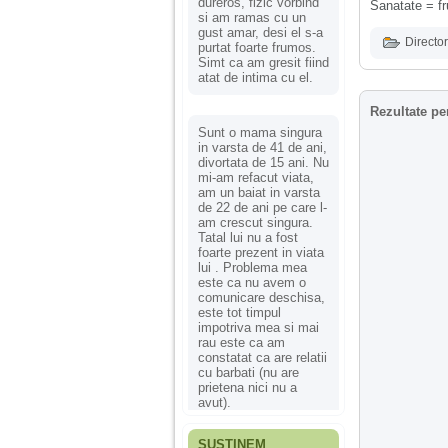
dureros, fizic vorbind
Sanatate = f
si am ramas cu un
gust amar, desi el s-a
Director
purtat foarte frumos.
Simt ca am gresit fiind
atat de intima cu el.
Rezultate pe
Sunt o mama singura
in varsta de 41 de ani,
divortata de 15 ani. Nu
mi-am refacut viata,
am un baiat in varsta
de 22 de ani pe care l-
am crescut singura.
Tatal lui nu a fost
foarte prezent in viata
lui . Problema mea
este ca nu avem o
comunicare deschisa,
este tot timpul
impotriva mea si mai
rau este ca am
constatat ca are relatii
cu barbati (nu are
prietena nici nu a
avut).
SUSȚINEM