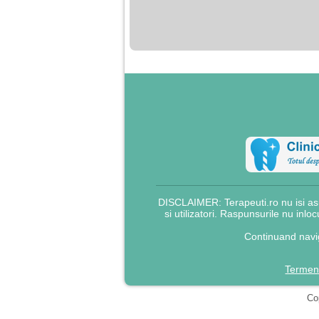
nimanui nu ii pasa de
mine. Din cauza asta
am inceput sa beau
alcool si am inceput
sa ma culc cu barbati
pentru bani.
DISCLAIMER: Terapeuti.ro nu isi asu
si utilizatori. Raspunsurile nu inlo
Continuand navig
Termeni
Cop