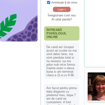
Aminteşte-ţi de mine
Înregistrare cont nou
Ai uitat parola?
ÎNTREABĂ
PSIHOLOGUL
ONLINE
De cand am început
acest an scolar nu ma
simt deloc bine, ma
simt pierduta total si
nu reusesc sa ma
adun sub nicio forma.
Înainte eram o eleva
buna si am terminat
clasa a 11-a cu 9.96.
Am facut pentru prima
data dragoste cu
prietenul meu, dupa 7
ani de cand ne
cunoastem. A fost