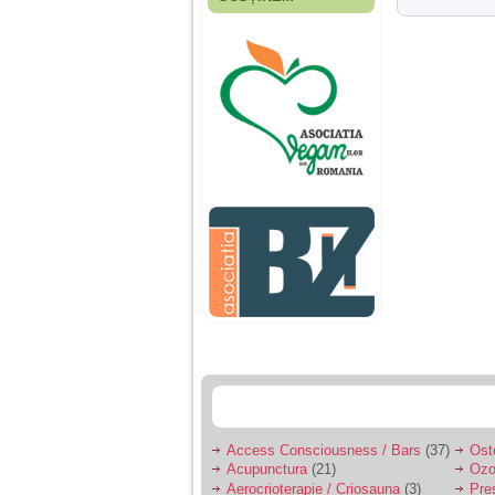
Fiica mea s-a nascut
cand eu aveam 17
ani, privind in urma
realizez cat de multe
greseli am facut in
educatia si cresterea
ei, am fost o mama
egoista, preocupata
de implinirea
profesionala, cand ea
era mica am neglijat-
o, ba chiar am fost si
agresiva, orice
greseala era taxata cu
o palma sau pedepse.
De 4 ani am o relatie
serioasa cu un barbat
in varsta de 32 de ani,
iar de aproximativ un
an jumate a inceput
sa se manifeste o
situatie care pe mine
ma deranjeaza.
Access Consciousness / Bars
(37)
Ost
Acupunctura
(21)
Ozo
Ma aflu aici pentru ca
Aerocrioterapie / Criosauna
(3)
Pre