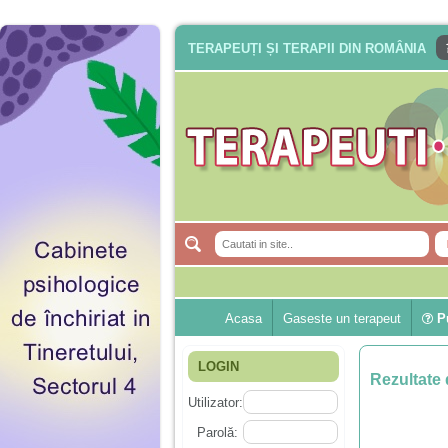
TERAPEUȚI ȘI TERAPII DIN ROMÂNIA
Acasa
Gaseste un terapeut
Pu
LOGIN
Rezultate 
Utilizator:
Parolă: