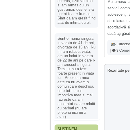
dureros, fizic vorbind
Mulțumesc că 
si am ramas cu un
servicii comp
gust amar, desi el s-a
purtat foarte frumos.
adolescenţi, c
Simt ca am gresit fiind
de relaxare,
atat de intima cu el.
acordați-vă 
dacă ați găsit
Sunt o mama singura
in varsta de 41 de ani,
Director
divortata de 15 ani. Nu
|
3 Coment
mi-am refacut viata,
am un baiat in varsta
de 22 de ani pe care l-
am crescut singura.
Tatal lui nu a fost
Rezultate pe
foarte prezent in viata
lui . Problema mea
este ca nu avem o
comunicare deschisa,
este tot timpul
impotriva mea si mai
rau este ca am
constatat ca are relatii
cu barbati (nu are
prietena nici nu a
avut).
SUSȚINEM