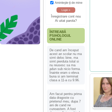
Aminteşte-ţi de mine
Înregistrare cont nou
Ai uitat parola?
ÎNTREABĂ
PSIHOLOGUL
ONLINE
De cand am început
acest an scolar nu ma
simt deloc bine, ma
simt pierduta total si
nu reusesc sa ma
adun sub nicio forma.
Înainte eram o eleva
buna si am terminat
clasa a 11-a cu 9.96.
Am facut pentru prima
data dragoste cu
prietenul meu, dupa 7
ani de cand ne
cunoastem. A fost