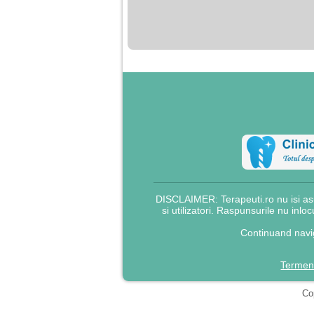
nimanui nu ii pasa de
mine. Din cauza asta
am inceput sa beau
alcool si am inceput
sa ma culc cu barbati
pentru bani.
DISCLAIMER: Terapeuti.ro nu isi asu
si utilizatori. Raspunsurile nu inlo
Continuand navig
Termeni
Cop