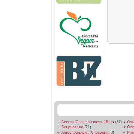
Fiica mea s-a nascut
cand eu aveam 17
ani, privind in urma
realizez cat de multe
greseli am facut in
educatia si cresterea
ei, am fost o mama
egoista, preocupata
de implinirea
profesionala, cand ea
era mica am neglijat-
o, ba chiar am fost si
agresiva, orice
greseala era taxata cu
o palma sau pedepse.
De 4 ani am o relatie
serioasa cu un barbat
in varsta de 32 de ani,
iar de aproximativ un
an jumate a inceput
sa se manifeste o
situatie care pe mine
ma deranjeaza.
Access Consciousness / Bars
(37)
Ost
Acupunctura
(21)
Ozo
Ma aflu aici pentru ca
Aerocrioterapie / Criosauna
(3)
Pre