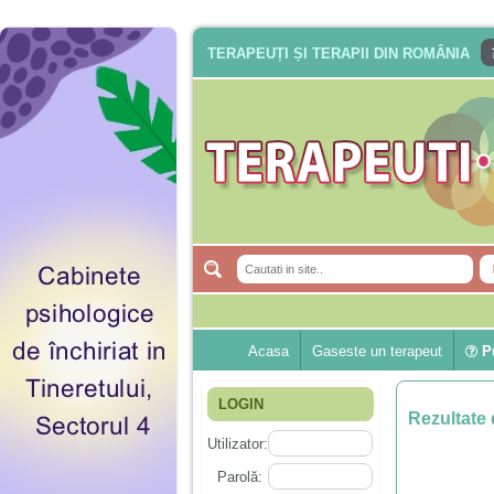
TERAPEUȚI ȘI TERAPII DIN ROMÂNIA
Acasa
Gaseste un terapeut
Pu
LOGIN
Rezultate 
Utilizator:
Parolă: