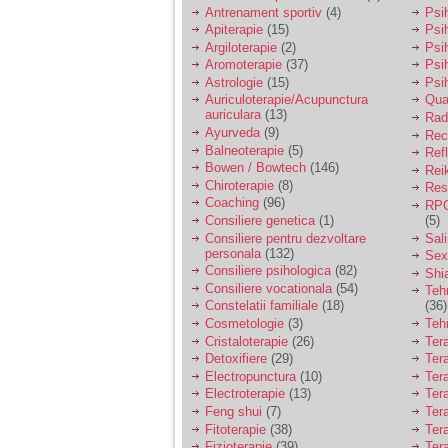
vreau sa stiu daca am
Antrenament sportiv
(4)
Psih
nevoie de un psiholog
Apiterapie
(15)
Psi
sau psihiatru.
Argiloterapie
(2)
Psi
Aromoterapie
(37)
Psi
Astrologie
(15)
Psi
Sunt casatorita, am
Auriculoterapie/Acupunctura
Qua
31 de ani si un copil in
auriculara
(13)
varsta de 2 ani care
Radi
mi-e lumina ochilor.
Ayurveda
(9)
Rec
De ceva timp simt ca
Balneoterapie
(5)
Ref
mi s-a adunat
Bowen / Bowtech
(146)
Rei
oboseala, o oboseala
Chiroterapie
(8)
Resp
cronica de care nu pot
Coaching
(96)
RPG
scapa si simt ca din
Consiliere genetica
(1)
(5)
cauza ei nu pot
controla nervii si
Consiliere pentru dezvoltare
Sal
cateodata are copilul
personala
(132)
Sex
de suferit.
Consiliere psihologica
(82)
Shi
Consiliere vocationala
(54)
Teh
Constelatii familiale
(18)
(36)
Am o bariera peste
Cosmetologie
(3)
Teh
care nu pot trece:
Cristaloterapie
(26)
Ter
prietena mea a ramas
Detoxifiere
(29)
Ter
insarcinata cu o fata.
Electropunctura
(10)
Ter
Am fost de comun
Electroterapie
(13)
Ter
acord sa facem un
copil, cu gandul ca e
Feng shui
(7)
Tera
baiat.
Fitoterapie
(38)
Ter
Fizioterapie
(39)
Ter