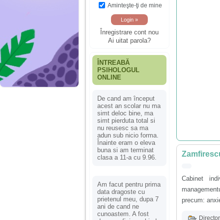
Aminteşte-ţi de mine
Înregistrare cont nou
Ai uitat parola?
ÎNTREABĂ
PSIHOLOGUL
ONLINE
De cand am început
acest an scolar nu ma
simt deloc bine, ma
simt pierduta total si
nu reusesc sa ma
adun sub nicio forma.
Înainte eram o eleva
buna si am terminat
Zamfirescu
clasa a 11-a cu 9.96.
Cabinet indi
Am facut pentru prima
managementul
data dragoste cu
prietenul meu, dupa 7
precum: anxie
ani de cand ne
cunoastem. A fost
Director