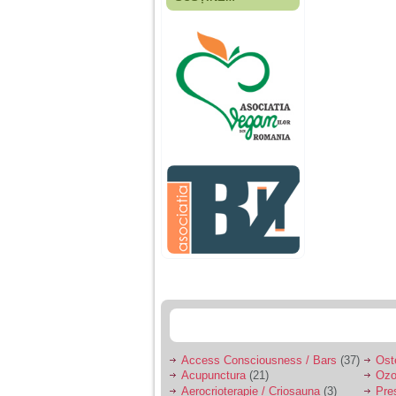
Fiica mea s-a nascut
cand eu aveam 17
ani, privind in urma
realizez cat de multe
greseli am facut in
educatia si cresterea
ei, am fost o mama
egoista, preocupata
de implinirea
profesionala, cand ea
era mica am neglijat-
o, ba chiar am fost si
agresiva, orice
greseala era taxata cu
o palma sau pedepse.
De 4 ani am o relatie
serioasa cu un barbat
in varsta de 32 de ani,
iar de aproximativ un
an jumate a inceput
sa se manifeste o
situatie care pe mine
ma deranjeaza.
Access Consciousness / Bars
(37)
Ost
Acupunctura
(21)
Ozo
Ma aflu aici pentru ca
Aerocrioterapie / Criosauna
(3)
Pre