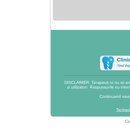
nimanui nu ii pasa de
mine. Din cauza asta
am inceput sa beau
alcool si am inceput
sa ma culc cu barbati
pentru bani.
DISCLAIMER: Terapeuti.ro nu isi asu
si utilizatori. Raspunsurile nu inlo
Continuand navig
Termeni
Cop