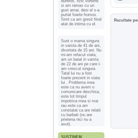
dureros, fizic vorbind
si am ramas cu un
gust amar, desi el s-a
purtat foarte frumos.
Simt ca am gresit fiind
Rezultate pe
atat de intima cu el.
Sunt o mama singura
in varsta de 41 de ani,
divortata de 15 ani. Nu
mi-am refacut viata,
am un baiat in varsta
de 22 de ani pe care l-
am crescut singura.
Tatal lui nu a fost
foarte prezent in viata
lui . Problema mea
este ca nu avem o
comunicare deschisa,
este tot timpul
impotriva mea si mai
rau este ca am
constatat ca are relatii
cu barbati (nu are
prietena nici nu a
avut).
SUSȚINEM