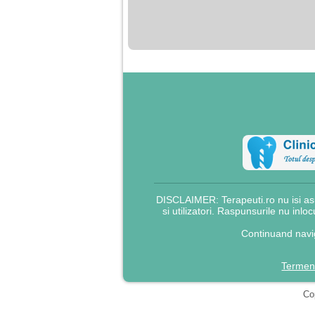
nimanui nu ii pasa de
mine. Din cauza asta
am inceput sa beau
alcool si am inceput
sa ma culc cu barbati
pentru bani.
DISCLAIMER: Terapeuti.ro nu isi asu
si utilizatori. Raspunsurile nu inlo
Continuand navig
Termeni
Cop