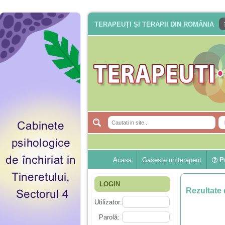
TERAPEUȚI ȘI TERAPII DIN ROMÂNIA
Acasa
Gaseste un terapeut
Pu
LOGIN
Rezultate 
Utilizator:
Parolă: