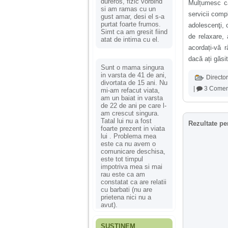
dureros, fizic vorbind
Mulțumesc că 
si am ramas cu un
servicii comp
gust amar, desi el s-a
purtat foarte frumos.
adolescenţi, c
Simt ca am gresit fiind
de relaxare,
atat de intima cu el.
acordați-vă 
dacă ați găsit
Sunt o mama singura
in varsta de 41 de ani,
Director
divortata de 15 ani. Nu
|
3 Coment
mi-am refacut viata,
am un baiat in varsta
de 22 de ani pe care l-
am crescut singura.
Tatal lui nu a fost
Rezultate pe
foarte prezent in viata
lui . Problema mea
este ca nu avem o
comunicare deschisa,
este tot timpul
impotriva mea si mai
rau este ca am
constatat ca are relatii
cu barbati (nu are
prietena nici nu a
avut).
SUSȚINEM