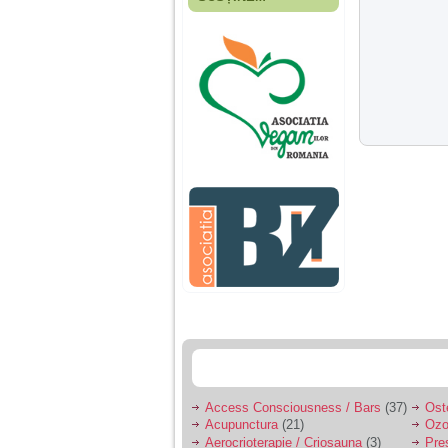
Fiica mea s-a nascut
cand eu aveam 17
ani, privind in urma
realizez cat de multe
greseli am facut in
educatia si cresterea
ei, am fost o mama
egoista, preocupata
de implinirea
profesionala, cand ea
era mica am neglijat-
o, ba chiar am fost si
agresiva, orice
greseala era taxata cu
o palma sau pedepse.
De 4 ani am o relatie
serioasa cu un barbat
in varsta de 32 de ani,
iar de aproximativ un
an jumate a inceput
sa se manifeste o
situatie care pe mine
ma deranjeaza.
Access Consciousness / Bars
(37)
Ost
Acupunctura
(21)
Ozo
Ma aflu aici pentru ca
Aerocrioterapie / Criosauna
(3)
Pre