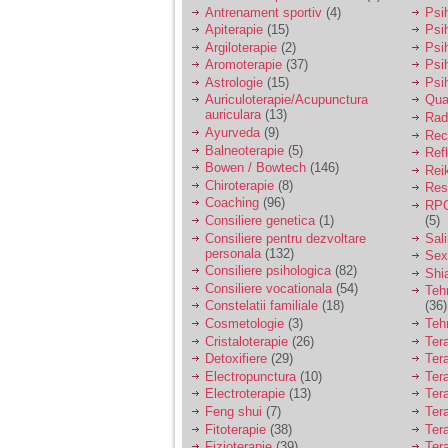
vreau sa stiu daca am
Antrenament sportiv
(4)
Psih
nevoie de un psiholog
Apiterapie
(15)
Psi
sau psihiatru.
Argiloterapie
(2)
Psi
Aromoterapie
(37)
Psi
Astrologie
(15)
Psi
Sunt casatorita, am
Auriculoterapie/Acupunctura
Qua
31 de ani si un copil in
auriculara
(13)
varsta de 2 ani care
Radi
mi-e lumina ochilor.
Ayurveda
(9)
Rec
De ceva timp simt ca
Balneoterapie
(5)
Ref
mi s-a adunat
Bowen / Bowtech
(146)
Rei
oboseala, o oboseala
Chiroterapie
(8)
Resp
cronica de care nu pot
Coaching
(96)
RPG
scapa si simt ca din
Consiliere genetica
(1)
(5)
cauza ei nu pot
controla nervii si
Consiliere pentru dezvoltare
Sal
cateodata are copilul
personala
(132)
Sex
de suferit.
Consiliere psihologica
(82)
Shi
Consiliere vocationala
(54)
Teh
Constelatii familiale
(18)
(36)
Am o bariera peste
Cosmetologie
(3)
Teh
care nu pot trece:
Cristaloterapie
(26)
Ter
prietena mea a ramas
Detoxifiere
(29)
Ter
insarcinata cu o fata.
Electropunctura
(10)
Ter
Am fost de comun
Electroterapie
(13)
Ter
acord sa facem un
copil, cu gandul ca e
Feng shui
(7)
Tera
baiat.
Fitoterapie
(38)
Ter
Fizioterapie
(39)
Ter