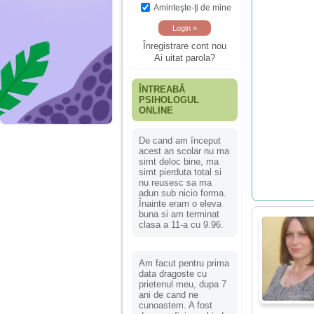
Aminteşte-ţi de mine
Înregistrare cont nou
Ai uitat parola?
ÎNTREABĂ
PSIHOLOGUL
ONLINE
De cand am început
acest an scolar nu ma
simt deloc bine, ma
simt pierduta total si
nu reusesc sa ma
adun sub nicio forma.
Înainte eram o eleva
buna si am terminat
clasa a 11-a cu 9.96.
Am facut pentru prima
data dragoste cu
prietenul meu, dupa 7
ani de cand ne
cunoastem. A fost