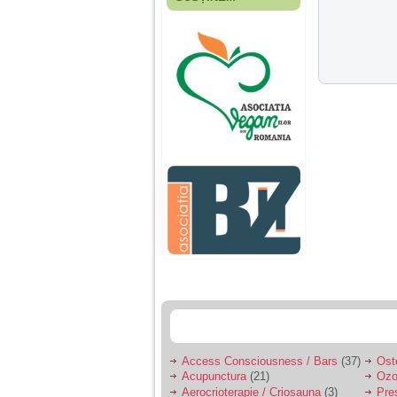
Fiica mea s-a nascut
cand eu aveam 17
ani, privind in urma
realizez cat de multe
greseli am facut in
educatia si cresterea
ei, am fost o mama
egoista, preocupata
de implinirea
profesionala, cand ea
era mica am neglijat-
o, ba chiar am fost si
agresiva, orice
greseala era taxata cu
o palma sau pedepse.
De 4 ani am o relatie
serioasa cu un barbat
in varsta de 32 de ani,
iar de aproximativ un
an jumate a inceput
sa se manifeste o
situatie care pe mine
ma deranjeaza.
Access Consciousness / Bars
(37)
Ost
Acupunctura
(21)
Ozo
Ma aflu aici pentru ca
Aerocrioterapie / Criosauna
(3)
Pre