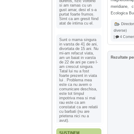
dureros, fizic vorbind
si am ramas cu un
meridiane, c
gust amar, desi el s-a
Ecologica Bu
purtat foarte frumos.
Simt ca am gresit fiind
atat de intima cu el.
Director
diverse)
|
4 Coment
Sunt o mama singura
in varsta de 41 de ani,
divortata de 15 ani. Nu
mi-am refacut viata,
Rezultate pe
am un baiat in varsta
de 22 de ani pe care l-
am crescut singura.
Tatal lui nu a fost
foarte prezent in viata
lui . Problema mea
este ca nu avem o
comunicare deschisa,
este tot timpul
impotriva mea si mai
rau este ca am
constatat ca are relatii
cu barbati (nu are
prietena nici nu a
avut).
SUSȚINEM