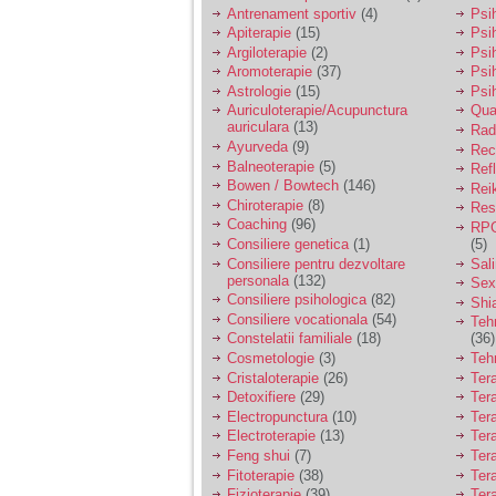
vreau sa stiu daca am
Antrenament sportiv
(4)
Psih
nevoie de un psiholog
Apiterapie
(15)
Psi
sau psihiatru.
Argiloterapie
(2)
Psi
Aromoterapie
(37)
Psi
Astrologie
(15)
Psi
Sunt casatorita, am
Auriculoterapie/Acupunctura
Qua
31 de ani si un copil in
auriculara
(13)
varsta de 2 ani care
Radi
mi-e lumina ochilor.
Ayurveda
(9)
Rec
De ceva timp simt ca
Balneoterapie
(5)
Ref
mi s-a adunat
Bowen / Bowtech
(146)
Rei
oboseala, o oboseala
Chiroterapie
(8)
Resp
cronica de care nu pot
Coaching
(96)
RPG
scapa si simt ca din
Consiliere genetica
(1)
(5)
cauza ei nu pot
controla nervii si
Consiliere pentru dezvoltare
Sal
cateodata are copilul
personala
(132)
Sex
de suferit.
Consiliere psihologica
(82)
Shi
Consiliere vocationala
(54)
Teh
Constelatii familiale
(18)
(36)
Am o bariera peste
Cosmetologie
(3)
Teh
care nu pot trece:
Cristaloterapie
(26)
Ter
prietena mea a ramas
Detoxifiere
(29)
Ter
insarcinata cu o fata.
Electropunctura
(10)
Ter
Am fost de comun
Electroterapie
(13)
Ter
acord sa facem un
copil, cu gandul ca e
Feng shui
(7)
Tera
baiat.
Fitoterapie
(38)
Ter
Fizioterapie
(39)
Ter