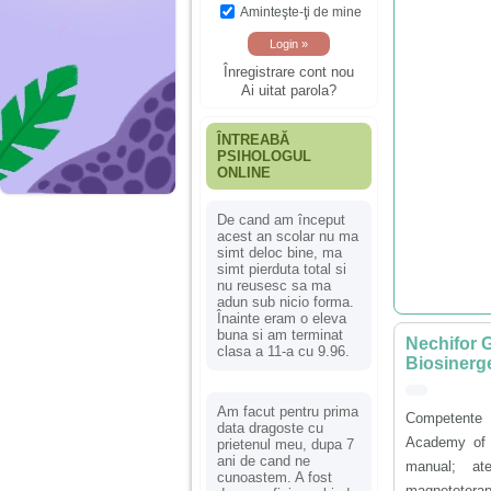
Aminteşte-ţi de mine
Înregistrare cont nou
Ai uitat parola?
ÎNTREABĂ
PSIHOLOGUL
ONLINE
De cand am început
acest an scolar nu ma
simt deloc bine, ma
simt pierduta total si
nu reusesc sa ma
adun sub nicio forma.
Înainte eram o eleva
buna si am terminat
Nechifor 
clasa a 11-a cu 9.96.
Biosinerge
Am facut pentru prima
Competente p
data dragoste cu
Academy of Au
prietenul meu, dupa 7
ani de cand ne
manual; ates
cunoastem. A fost
magnetotera