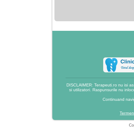
nimanui nu ii pasa de
mine. Din cauza asta
am inceput sa beau
alcool si am inceput
sa ma culc cu barbati
pentru bani.
DISCLAIMER: Terapeuti.ro nu isi asu
si utilizatori. Raspunsurile nu inlo
Continuand navig
Termeni
Cop