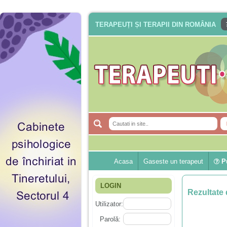
TERAPEUȚI ȘI TERAPII DIN ROMÂNIA
Acasa
Gaseste un terapeut
Pu
LOGIN
Rezultate 
Utilizator:
Parolă: