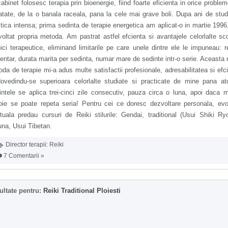
abinet folosesc terapia prin bioenergie, fiind foarte eficienta in orice proble
tate, de la o banala raceala, pana la cele mai grave boli. Dupa ani de stud
tica intensa; prima sedinta de terapie energetica am aplicat-o in martie 199
oltat propria metoda. Am pastrat astfel efcienta si avantajele celorlalte sco
ici terapeutice, eliminand limitarile pe care unele dintre ele le impuneau: 
entar, durata marita per sedinta, numar mare de sedinte intr-o serie. Aceasta
da de terapie mi-a adus multe satisfactii profesionale, adresabilitatea si efc
dovedindu-se superioara celorlalte studiate si practicate de mine pana at
ntele se aplica trei-cinci zile consecutiv, pauza circa o luna, apoi daca 
oie se poate repeta seria! Pentru cei ce doresc dezvoltare personala, evo
ituala predau cursuri de Reiki stilurile: Gendai, traditional (Usui Shiki Ry
na, Usui Tibetan.
Director terapii:
Reiki
7 Comentarii »
ultate pentru:
Reiki Traditional Ploiesti