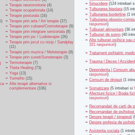
Sinucidere
(124 intrebari 
Terapie neuromotorie
(4)
Tulburarea bipolara
(15 int
Terapie ocupationala
(14)
Tulburarea borderline
(1 in
Terapie posturala
(16)
Tulburarea obsesiv-compu
6)
Terapie prin arta / Art terapie
(37)
raspunsuri
)
Terapie prin culoare/Cromoterapie
(9)
Tulburari alimentare
(36 in
Terapie prin integrare senzoriala
(8)
Tulburari de somn
(40 intr
Terapie prin joc / Ludoterapie
(26)
Alte tulburari psihice sa
Terapie prin jocul cu nisip / Sandplay
321 raspunsuri
)
(11)
Terapie prin muzica / Meloterapie
(9)
Tratament psihiatric med
Terapie prin sunet/Sonoterapie
(3)
Trauma | Deces | Acciden
Termoterapie
(7)
)
Theta Healing
(73)
Dependenta | Consum abu
Yoga
(13)
raspunsuri
)
Yumeiho
(15)
Consum de droguri
(1 intr
ica
Alte terapii alternative si
Somatizare
(5 intrebari si
complementare
(106)
Afectiuni fizice | Boala fiz
raspunsuri
)
Recomandari de carti de p
Recomandari de psihologi 
Despre terapii / terapeuti
(
Despre profesia de psiholo
Asistenta sociala
(1 intreb