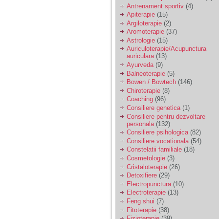
vreau sa stiu daca am
Antrenament sportiv
(4)
nevoie de un psiholog
Apiterapie
(15)
sau psihiatru.
Argiloterapie
(2)
Aromoterapie
(37)
Astrologie
(15)
Sunt casatorita, am
Auriculoterapie/Acupunctura
31 de ani si un copil in
auriculara
(13)
varsta de 2 ani care
mi-e lumina ochilor.
Ayurveda
(9)
De ceva timp simt ca
Balneoterapie
(5)
mi s-a adunat
Bowen / Bowtech
(146)
oboseala, o oboseala
Chiroterapie
(8)
cronica de care nu pot
Coaching
(96)
scapa si simt ca din
Consiliere genetica
(1)
cauza ei nu pot
controla nervii si
Consiliere pentru dezvoltare
cateodata are copilul
personala
(132)
de suferit.
Consiliere psihologica
(82)
Consiliere vocationala
(54)
Constelatii familiale
(18)
Am o bariera peste
Cosmetologie
(3)
care nu pot trece:
Cristaloterapie
(26)
prietena mea a ramas
Detoxifiere
(29)
insarcinata cu o fata.
Electropunctura
(10)
Am fost de comun
Electroterapie
(13)
acord sa facem un
copil, cu gandul ca e
Feng shui
(7)
baiat.
Fitoterapie
(38)
Fizioterapie
(39)