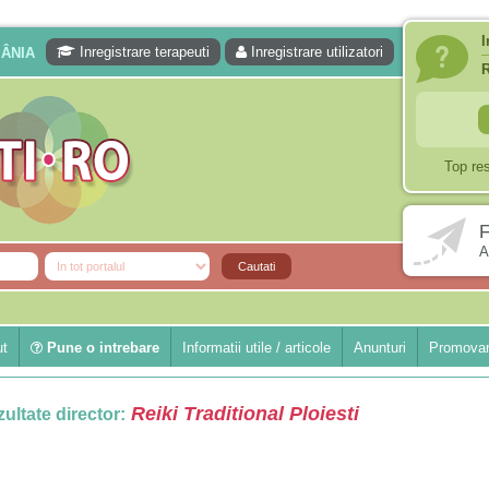
I
Inregistrare terapeuti
Inregistrare utilizatori
MÂNIA
Top re
F
A
ut
Pune o intrebare
Informatii utile / articole
Anunturi
Promovar
Reiki Traditional Ploiesti
ultate director: