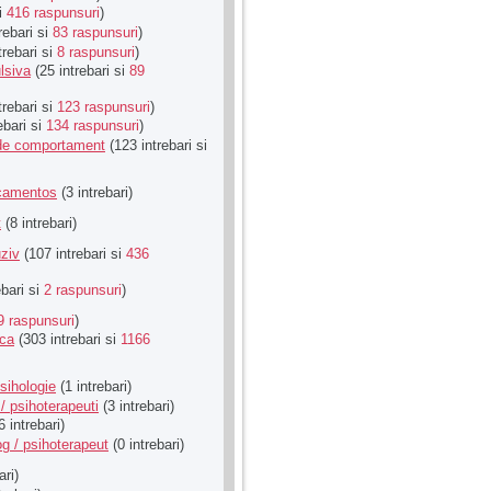
si
416 raspunsuri
)
rebari si
83 raspunsuri
)
trebari si
8 raspunsuri
)
lsiva
(25 intrebari si
89
trebari si
123 raspunsuri
)
ebari si
134 raspunsuri
)
u de comportament
(123 intrebari si
icamentos
(3 intrebari)
t
(8 intrebari)
ziv
(107 intrebari si
436
ebari si
2 raspunsuri
)
9 raspunsuri
)
ica
(303 intrebari si
1166
sihologie
(1 intrebari)
/ psihoterapeuti
(3 intrebari)
6 intrebari)
g / psihoterapeut
(0 intrebari)
ari)