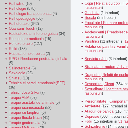
Copii | Relatia cu copiii | 
Psihiatrie
(10)
raspunsuri
)
Psihologie
(578)
Gradinita
(1 intrebari)
Psihologie transpersonala
(4)
Scoala
(3 intrebari)
Psihopedagogie
(60)
Facultate | Formare profes
Psihoterapie
(642)
raspunsuri
)
Quantum Touch
(12)
Adolescenti | Preadolesce
Radiestezie si inforenergetica
(34)
raspunsuri
)
Recuperare medicala
(15)
Varstnici
(31 intrebari si
1
Reflexoterapie
(127)
Relatia cu parintii / Famili
Reiki
(135)
raspunsuri
)
Respiratie holotropica
(2)
Serviciu / Job
(3 intrebari)
RPG / Reeducare posturala globala
(5)
Strainatate: mutare / dive
Salinoterapie
(5)
Sexologie
(25)
Dragoste | Relatii de cuplu
Shiatsu
(10)
raspunsuri
)
Tehnica eliberarii emotionale(EFT)
Despartire | Divort
(354 int
(36)
Sexualitate | Identitate se
Tehnici Jose Silva
(7)
raspunsuri
)
Terapie ABA
(97)
Personalitate | Comporta
Terapie asistata de animale
(5)
Anxietate
(177 intrebari si
Terapie craniosacrala
(52)
Atacuri de panica
(116 intr
Terapie cu bioptron
(6)
Depresie
(300 intrebari si
Terapie florala Bach
(41)
Fobii
(15 intrebari si
51 ra
Terapie geotermala
(3)
Schizofrenie
(14 intrebari 
Terapie McKenzie
(3)