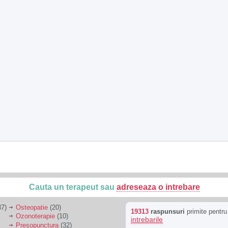
Cauta un terapeut sau
adreseaza o intrebare
7)
Osteopatie
(20)
19313
raspunsuri
primite pentr
Ozonoterapie
(10)
intrebarile
Presopunctura
(32)