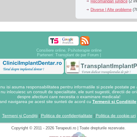
Recomandari juridice
(2 in
Diverse | Alte probleme
(70
Consiliere online, Psihoterapie online
Parteneri:
Transplant de par Forum
|
 isi asuma responsabilitatea pentru informatiile si pozele postate pe a
e nu inlocuiesc un consult de specialitate, ele sunt sugestii, directii de o
despre afectiuni care necesita o examinare medicala!
and navigarea pe acest site sunteti de acord cu
Termenii si Conditiile
Termeni şi Condiții
Politica de confidențialitate
Politica de cookie-uri
|
|
Copyright © 2011 - 2026 Terapeuti.ro | Toate drepturile rezervate.