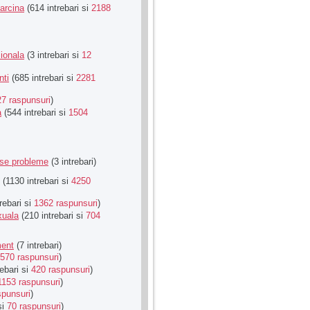
Sarcina
(614 intrebari si
2188
ionala
(3 intrebari si
12
nti
(685 intrebari si
2281
27 raspunsuri
)
a
(544 intrebari si
1504
rse probleme
(3 intrebari)
(1130 intrebari si
4250
rebari si
1362 raspunsuri
)
xuala
(210 intrebari si
704
ment
(7 intrebari)
570 raspunsuri
)
ebari si
420 raspunsuri
)
1153 raspunsuri
)
spunsuri
)
si
70 raspunsuri
)