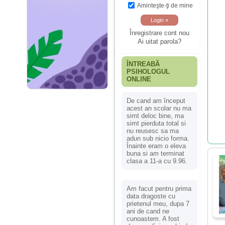
Aminteşte-ţi de mine
Înregistrare cont nou
Ai uitat parola?
ÎNTREABĂ
PSIHOLOGUL
ONLINE
De cand am început
acest an scolar nu ma
simt deloc bine, ma
simt pierduta total si
nu reusesc sa ma
adun sub nicio forma.
Înainte eram o eleva
buna si am terminat
clasa a 11-a cu 9.96.
Am facut pentru prima
data dragoste cu
prietenul meu, dupa 7
ani de cand ne
cunoastem. A fost