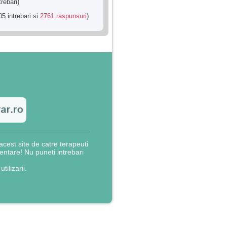
trebari)
5 intrebari si
2761 raspunsuri
)
cest site de catre terapeuti
rientare! Nu puneti intrebari
utilizarii.