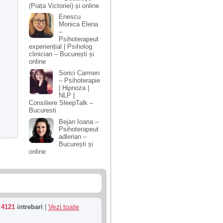
(Piața Victoriei) și online
Enescu
Monica Elena
–
Psihoterapeut
experiențial | Psiholog
clinician – București și
online
Sorici Carmen
– Psihoterapie
| Hipnoza |
NLP |
Consiliere SleepTalk –
Bucuresti
Bejan Ioana –
Psihoterapeut
adlerian –
București și
online
Vezi toate
u
4121
intrebari
|