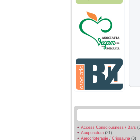
Fiica mea s-a nascut
cand eu aveam 17
ani, privind in urma
realizez cat de multe
greseli am facut in
educatia si cresterea
ei, am fost o mama
egoista, preocupata
de implinirea
profesionala, cand ea
era mica am neglijat-
o, ba chiar am fost si
agresiva, orice
greseala era taxata cu
o palma sau pedepse.
De 4 ani am o relatie
serioasa cu un barbat
in varsta de 32 de ani,
iar de aproximativ un
an jumate a inceput
sa se manifeste o
situatie care pe mine
ma deranjeaza.
Access Consciousness / Bars
(3
Acupunctura
(21)
Ma aflu aici pentru ca
Aerocrioterapie / Criosauna
(3)