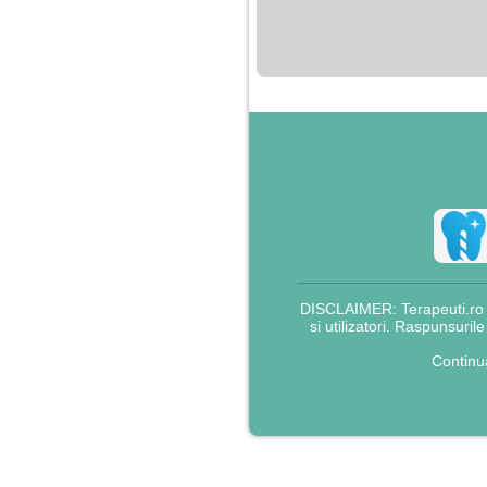
nimanui nu ii pasa de
mine. Din cauza asta
am inceput sa beau
alcool si am inceput
sa ma culc cu barbati
pentru bani.
DISCLAIMER: Terapeuti.ro nu
si utilizatori. Raspunsuril
Continu