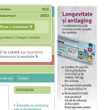
ntrebari
4121
Raspunsuri
19313
Pune o intrebare!
spondenti
|
Categorii intrebari
ii la curent cu
noutatile
!
boneaza-te la newsletter
e pe site
Contact
FACEBOOK
Întreabă un psiholog
sau psihoterapeut