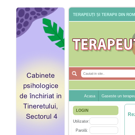
TERAPEUȚI ȘI TERAPII DIN RO
Acasa
Gaseste un terape
LOGIN
Rez
Utilizator:
Parolă: