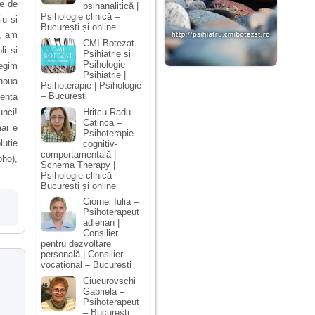
me de
psihanalitică |
Psihologie clinică –
iu si
București și online
6, am
CMI Botezat
li si
Psihiatrie si
Psihologie –
regim
Psihiatrie |
 noua
Psihoterapie | Psihologie
– Bucuresti
ienta
Hrițcu-Radu
unci!
Catinca –
mai e
Psihoterapie
lutie
cognitiv-
comportamentală |
oho),
Schema Therapy |
Psihologie clinică –
București și online
Ciornei Iulia –
Psihoterapeut
adlerian |
Consilier
pentru dezvoltare
personală | Consilier
vocațional – București
Ciucurovschi
Gabriela –
Psihoterapeut
– București