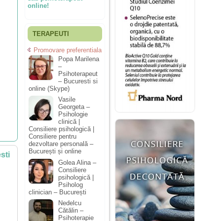
online!
TERAPEUTI
Promovare preferentiala
Popa Marilena
–
Psihoterapeut
– Bucuresti si
online (Skype)
Vasile
Georgeta –
Psihologie
clinică |
Consiliere psihologică |
Consiliere pentru
dezvoltare personală –
București și online
sti
Golea Alina –
Consiliere
psihologică |
Psiholog
clinician – București
Nedelcu
Cătălin –
Psihoterapie