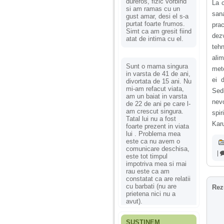
dureros, fizic vorbind
La c
si am ramas cu un
sana
gust amar, desi el s-a
purtat foarte frumos.
prac
Simt ca am gresit fiind
dezv
atat de intima cu el.
tehn
alim
Sunt o mama singura
meto
in varsta de 41 de ani,
ei 
divortata de 15 ani. Nu
mi-am refacut viata,
Sedi
am un baiat in varsta
nev
de 22 de ani pe care l-
am crescut singura.
spir
Tatal lui nu a fost
Karu
foarte prezent in viata
lui . Problema mea
este ca nu avem o
comunicare deschisa,
|
este tot timpul
impotriva mea si mai
rau este ca am
constatat ca are relatii
cu barbati (nu are
Rez
prietena nici nu a
avut).
SUSȚINEM