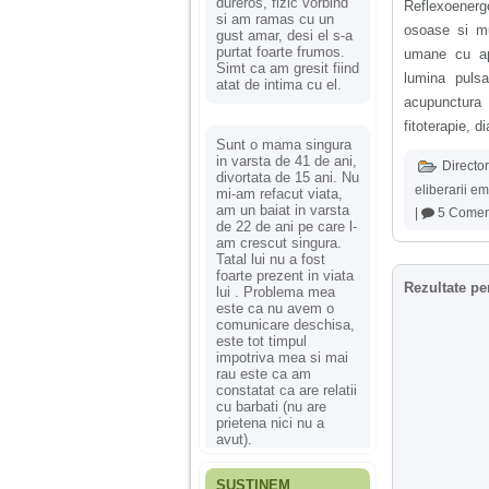
dureros, fizic vorbind
Reflexoenergo
si am ramas cu un
osoase si mu
gust amar, desi el s-a
purtat foarte frumos.
umane cu ap
Simt ca am gresit fiind
lumina pulsa
atat de intima cu el.
acupunctura 
fitoterapie, d
Sunt o mama singura
in varsta de 41 de ani,
Director
divortata de 15 ani. Nu
eliberarii e
mi-am refacut viata,
am un baiat in varsta
|
5 Coment
de 22 de ani pe care l-
am crescut singura.
Tatal lui nu a fost
foarte prezent in viata
Rezultate pe
lui . Problema mea
este ca nu avem o
comunicare deschisa,
este tot timpul
impotriva mea si mai
rau este ca am
constatat ca are relatii
cu barbati (nu are
prietena nici nu a
avut).
SUSȚINEM