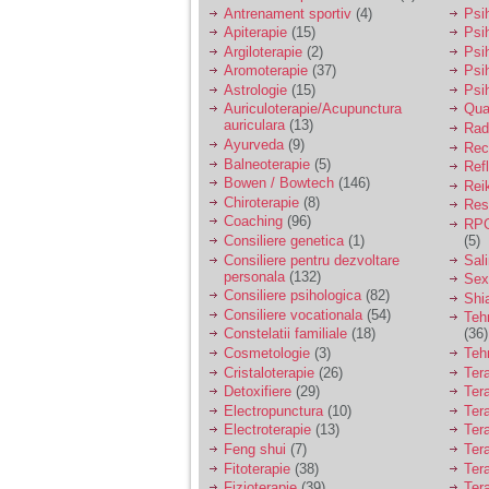
vreau sa stiu daca am
Antrenament sportiv
(4)
Psih
nevoie de un psiholog
Apiterapie
(15)
Psi
sau psihiatru.
Argiloterapie
(2)
Psi
Aromoterapie
(37)
Psi
Astrologie
(15)
Psi
Sunt casatorita, am
Auriculoterapie/Acupunctura
Qua
31 de ani si un copil in
auriculara
(13)
varsta de 2 ani care
Radi
mi-e lumina ochilor.
Ayurveda
(9)
Rec
De ceva timp simt ca
Balneoterapie
(5)
Ref
mi s-a adunat
Bowen / Bowtech
(146)
Rei
oboseala, o oboseala
Chiroterapie
(8)
Resp
cronica de care nu pot
Coaching
(96)
RPG
scapa si simt ca din
Consiliere genetica
(1)
(5)
cauza ei nu pot
controla nervii si
Consiliere pentru dezvoltare
Sal
cateodata are copilul
personala
(132)
Sex
de suferit.
Consiliere psihologica
(82)
Shi
Consiliere vocationala
(54)
Teh
Constelatii familiale
(18)
(36)
Am o bariera peste
Cosmetologie
(3)
Teh
care nu pot trece:
Cristaloterapie
(26)
Ter
prietena mea a ramas
Detoxifiere
(29)
Ter
insarcinata cu o fata.
Electropunctura
(10)
Ter
Am fost de comun
Electroterapie
(13)
Ter
acord sa facem un
copil, cu gandul ca e
Feng shui
(7)
Tera
baiat.
Fitoterapie
(38)
Ter
Fizioterapie
(39)
Ter