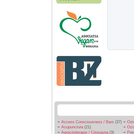
Fiica mea s-a nascut
cand eu aveam 17
ani, privind in urma
realizez cat de multe
greseli am facut in
educatia si cresterea
ei, am fost o mama
egoista, preocupata
de implinirea
profesionala, cand ea
era mica am neglijat-
o, ba chiar am fost si
agresiva, orice
greseala era taxata cu
o palma sau pedepse.
De 4 ani am o relatie
serioasa cu un barbat
in varsta de 32 de ani,
iar de aproximativ un
an jumate a inceput
sa se manifeste o
situatie care pe mine
ma deranjeaza.
Access Consciousness / Bars
(37)
Ost
Acupunctura
(21)
Ozo
Ma aflu aici pentru ca
Aerocrioterapie / Criosauna
(3)
Pre