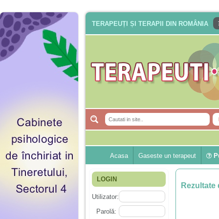
TERAPEUȚI ȘI TERAPII DIN ROMÂNIA
Acasa
Gaseste un terapeut
Pu
LOGIN
Rezultate 
Utilizator:
Parolă: