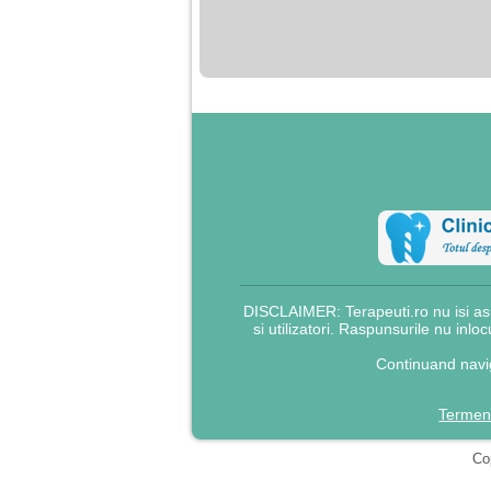
nimanui nu ii pasa de
mine. Din cauza asta
am inceput sa beau
alcool si am inceput
sa ma culc cu barbati
pentru bani.
DISCLAIMER: Terapeuti.ro nu isi asu
si utilizatori. Raspunsurile nu inlo
Continuand navig
Termeni
Cop