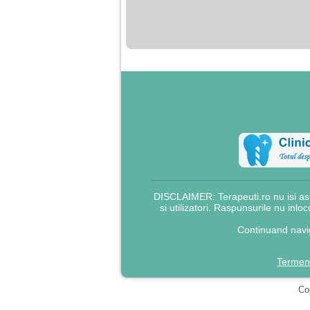
nimanui nu ii pasa de
mine. Din cauza asta
am inceput sa beau
alcool si am inceput
sa ma culc cu barbati
pentru bani.
DISCLAIMER: Terapeuti.ro nu isi asu
si utilizatori. Raspunsurile nu inlo
Continuand navig
Termeni
Cop