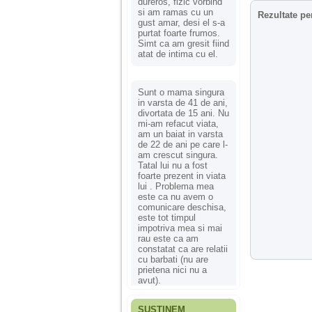
dureros, fizic vorbind
si am ramas cu un
Rezultate pe
gust amar, desi el s-a
purtat foarte frumos.
Simt ca am gresit fiind
atat de intima cu el.
Sunt o mama singura
in varsta de 41 de ani,
divortata de 15 ani. Nu
mi-am refacut viata,
am un baiat in varsta
de 22 de ani pe care l-
am crescut singura.
Tatal lui nu a fost
foarte prezent in viata
lui . Problema mea
este ca nu avem o
comunicare deschisa,
este tot timpul
impotriva mea si mai
rau este ca am
constatat ca are relatii
cu barbati (nu are
prietena nici nu a
avut).
SUSȚINEM