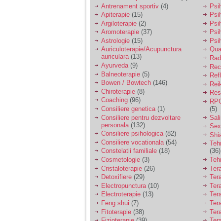
vreau sa stiu daca am
Antrenament sportiv
(4)
Psih
nevoie de un psiholog
Apiterapie
(15)
Psi
sau psihiatru.
Argiloterapie
(2)
Psi
Aromoterapie
(37)
Psi
Astrologie
(15)
Psi
Sunt casatorita, am
Auriculoterapie/Acupunctura
Qua
31 de ani si un copil in
auriculara
(13)
varsta de 2 ani care
Radi
mi-e lumina ochilor.
Ayurveda
(9)
Rec
De ceva timp simt ca
Balneoterapie
(5)
Ref
mi s-a adunat
Bowen / Bowtech
(146)
Rei
oboseala, o oboseala
Chiroterapie
(8)
Resp
cronica de care nu pot
Coaching
(96)
RPG
scapa si simt ca din
Consiliere genetica
(1)
(5)
cauza ei nu pot
controla nervii si
Consiliere pentru dezvoltare
Sal
cateodata are copilul
personala
(132)
Sex
de suferit.
Consiliere psihologica
(82)
Shi
Consiliere vocationala
(54)
Teh
Constelatii familiale
(18)
(36)
Am o bariera peste
Cosmetologie
(3)
Teh
care nu pot trece:
Cristaloterapie
(26)
Ter
prietena mea a ramas
Detoxifiere
(29)
Ter
insarcinata cu o fata.
Electropunctura
(10)
Ter
Am fost de comun
Electroterapie
(13)
Ter
acord sa facem un
copil, cu gandul ca e
Feng shui
(7)
Tera
baiat.
Fitoterapie
(38)
Ter
Fizioterapie
(39)
Ter