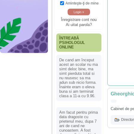
Aminteşte-ţi de mine
Înregistrare cont nou
Ai uitat parola?
ÎNTREABĂ
PSIHOLOGUL
ONLINE
De cand am început
acest an scolar nu ma
simt deloc bine, ma
simt pierduta total si
nu reusesc sa ma
adun sub nicio forma.
Înainte eram o eleva
buna si am terminat
Gheorghic
clasa a 11-a cu 9.96.
Cabinet de ps
Am facut pentru prima
data dragoste cu
Director
prietenul meu, dupa 7
ani de cand ne
cunoastem. A fost