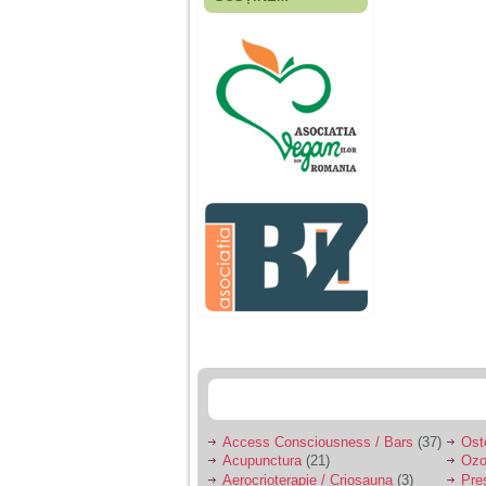
Fiica mea s-a nascut
cand eu aveam 17
ani, privind in urma
realizez cat de multe
greseli am facut in
educatia si cresterea
ei, am fost o mama
egoista, preocupata
de implinirea
profesionala, cand ea
era mica am neglijat-
o, ba chiar am fost si
agresiva, orice
greseala era taxata cu
o palma sau pedepse.
De 4 ani am o relatie
serioasa cu un barbat
in varsta de 32 de ani,
iar de aproximativ un
an jumate a inceput
sa se manifeste o
situatie care pe mine
ma deranjeaza.
Access Consciousness / Bars
(37)
Ost
Acupunctura
(21)
Ozo
Ma aflu aici pentru ca
Aerocrioterapie / Criosauna
(3)
Pre