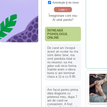
Aminteşte-ţi de mine
Înregistrare cont nou
Ai uitat parola?
ÎNTREABĂ
PSIHOLOGUL
ONLINE
De cand am început
acest an scolar nu ma
simt deloc bine, ma
simt pierduta total si
nu reusesc sa ma
adun sub nicio forma.
Înainte eram o eleva
buna si am terminat
clasa a 11-a cu 9.96.
Am facut pentru prima
data dragoste cu
prietenul meu, dupa 7
ani de cand ne
cunoastem. A fost