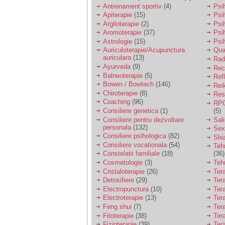
vreau sa stiu daca am
Antrenament sportiv
(4)
Psih
nevoie de un psiholog
Apiterapie
(15)
Psi
sau psihiatru.
Argiloterapie
(2)
Psi
Aromoterapie
(37)
Psi
Astrologie
(15)
Psi
Sunt casatorita, am
Auriculoterapie/Acupunctura
Qua
31 de ani si un copil in
auriculara
(13)
varsta de 2 ani care
Radi
mi-e lumina ochilor.
Ayurveda
(9)
Rec
De ceva timp simt ca
Balneoterapie
(5)
Ref
mi s-a adunat
Bowen / Bowtech
(146)
Rei
oboseala, o oboseala
Chiroterapie
(8)
Resp
cronica de care nu pot
Coaching
(96)
RPG
scapa si simt ca din
Consiliere genetica
(1)
(5)
cauza ei nu pot
controla nervii si
Consiliere pentru dezvoltare
Sal
cateodata are copilul
personala
(132)
Sex
de suferit.
Consiliere psihologica
(82)
Shi
Consiliere vocationala
(54)
Teh
Constelatii familiale
(18)
(36)
Am o bariera peste
Cosmetologie
(3)
Teh
care nu pot trece:
Cristaloterapie
(26)
Ter
prietena mea a ramas
Detoxifiere
(29)
Ter
insarcinata cu o fata.
Electropunctura
(10)
Ter
Am fost de comun
Electroterapie
(13)
Ter
acord sa facem un
copil, cu gandul ca e
Feng shui
(7)
Tera
baiat.
Fitoterapie
(38)
Ter
Fizioterapie
(39)
Ter