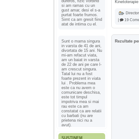
dureros, fizic vorbind
Kinetoterapie
si am ramas cu un
gust amar, desi el s-a
Director
purtat foarte frumos.
Simt ca am gresit fiind
|
19 Comen
atat de intima cu el.
Sunt o mama singura
Rezultate pe
in varsta de 41 de ani,
divortata de 15 ani. Nu
mi-am refacut viata,
am un baiat in varsta
de 22 de ani pe care l-
am crescut singura.
Tatal lui nu a fost
foarte prezent in viata
lui . Problema mea
este ca nu avem o
comunicare deschisa,
este tot timpul
impotriva mea si mai
rau este ca am
constatat ca are relatii
cu barbati (nu are
prietena nici nu a
avut).
SUSȚINEM