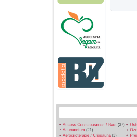
Fiica mea s-a nascut
cand eu aveam 17
ani, privind in urma
realizez cat de multe
greseli am facut in
educatia si cresterea
ei, am fost o mama
egoista, preocupata
de implinirea
profesionala, cand ea
era mica am neglijat-
o, ba chiar am fost si
agresiva, orice
greseala era taxata cu
o palma sau pedepse.
De 4 ani am o relatie
serioasa cu un barbat
in varsta de 32 de ani,
iar de aproximativ un
an jumate a inceput
sa se manifeste o
situatie care pe mine
ma deranjeaza.
Access Consciousness / Bars
(37)
Ost
Acupunctura
(21)
Ozo
Ma aflu aici pentru ca
Aerocrioterapie / Criosauna
(3)
Pre