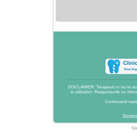
nimanui nu ii pasa de
mine. Din cauza asta
am inceput sa beau
alcool si am inceput
sa ma culc cu barbati
pentru bani.
DISCLAIMER: Terapeuti.ro nu isi asu
si utilizatori. Raspunsurile nu inlo
Continuand navig
Termeni
Cop