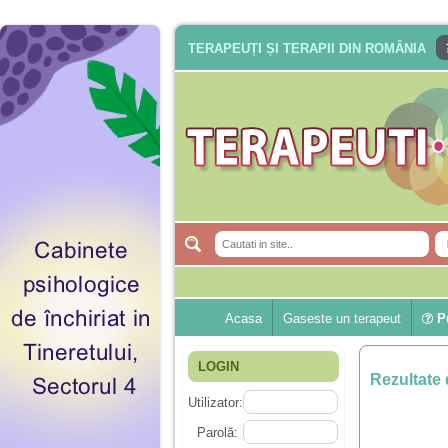
TERAPEUȚI ȘI TERAPII DIN ROMÂNIA
Acasa
Gaseste un terapeut
Pu
LOGIN
Rezultate 
Utilizator:
Parolă: