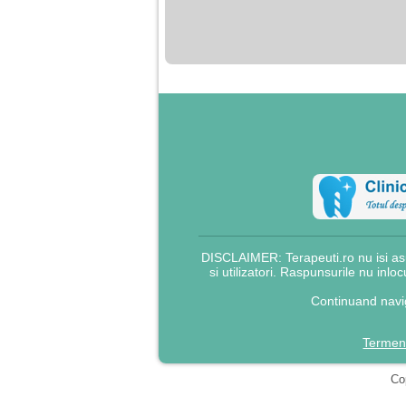
nimanui nu ii pasa de
mine. Din cauza asta
am inceput sa beau
alcool si am inceput
sa ma culc cu barbati
pentru bani.
DISCLAIMER: Terapeuti.ro nu isi asu
si utilizatori. Raspunsurile nu inlo
Continuand navig
Termeni
Cop