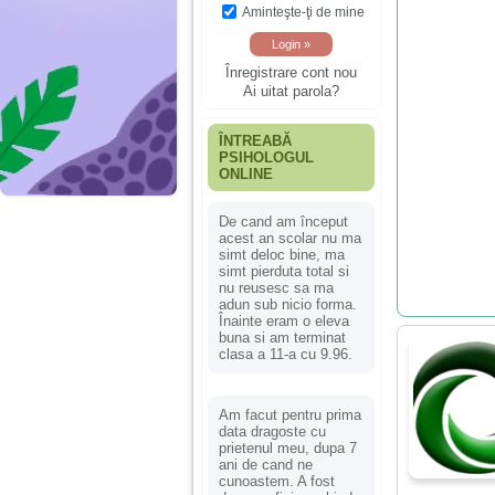
Aminteşte-ţi de mine
Înregistrare cont nou
Ai uitat parola?
ÎNTREABĂ
PSIHOLOGUL
ONLINE
De cand am început
acest an scolar nu ma
simt deloc bine, ma
simt pierduta total si
nu reusesc sa ma
adun sub nicio forma.
Înainte eram o eleva
buna si am terminat
clasa a 11-a cu 9.96.
Am facut pentru prima
data dragoste cu
prietenul meu, dupa 7
ani de cand ne
cunoastem. A fost