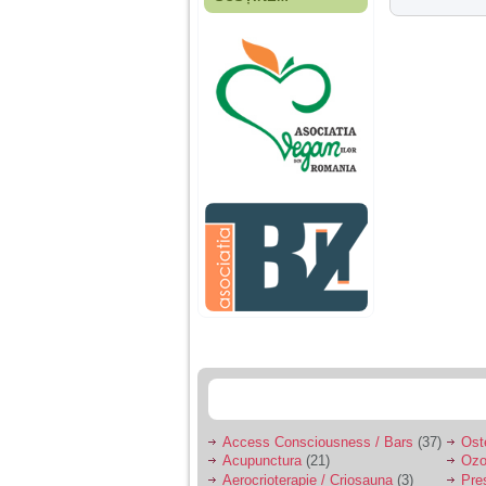
Fiica mea s-a nascut
cand eu aveam 17
ani, privind in urma
realizez cat de multe
greseli am facut in
educatia si cresterea
ei, am fost o mama
egoista, preocupata
de implinirea
profesionala, cand ea
era mica am neglijat-
o, ba chiar am fost si
agresiva, orice
greseala era taxata cu
o palma sau pedepse.
De 4 ani am o relatie
serioasa cu un barbat
in varsta de 32 de ani,
iar de aproximativ un
an jumate a inceput
sa se manifeste o
situatie care pe mine
ma deranjeaza.
Access Consciousness / Bars
(37)
Ost
Acupunctura
(21)
Ozo
Ma aflu aici pentru ca
Aerocrioterapie / Criosauna
(3)
Pre