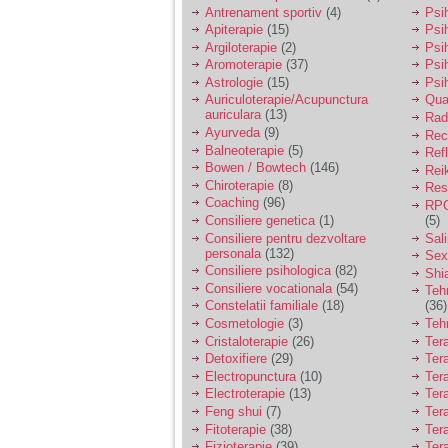
vreau sa stiu daca am
Antrenament sportiv
(4)
Psih
nevoie de un psiholog
Apiterapie
(15)
Psi
sau psihiatru.
Argiloterapie
(2)
Psi
Aromoterapie
(37)
Psi
Astrologie
(15)
Psi
Sunt casatorita, am
Auriculoterapie/Acupunctura
Qua
31 de ani si un copil in
auriculara
(13)
varsta de 2 ani care
Radi
mi-e lumina ochilor.
Ayurveda
(9)
Rec
De ceva timp simt ca
Balneoterapie
(5)
Ref
mi s-a adunat
Bowen / Bowtech
(146)
Rei
oboseala, o oboseala
Chiroterapie
(8)
Resp
cronica de care nu pot
Coaching
(96)
RPG
scapa si simt ca din
Consiliere genetica
(1)
(5)
cauza ei nu pot
controla nervii si
Consiliere pentru dezvoltare
Sal
cateodata are copilul
personala
(132)
Sex
de suferit.
Consiliere psihologica
(82)
Shi
Consiliere vocationala
(54)
Teh
Constelatii familiale
(18)
(36)
Am o bariera peste
Cosmetologie
(3)
Teh
care nu pot trece:
Cristaloterapie
(26)
Ter
prietena mea a ramas
Detoxifiere
(29)
Ter
insarcinata cu o fata.
Electropunctura
(10)
Ter
Am fost de comun
Electroterapie
(13)
Ter
acord sa facem un
copil, cu gandul ca e
Feng shui
(7)
Tera
baiat.
Fitoterapie
(38)
Ter
Fizioterapie
(39)
Ter