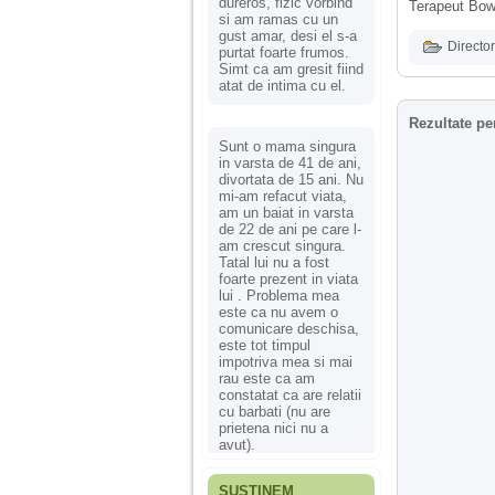
dureros, fizic vorbind
Terapeut Bow
si am ramas cu un
gust amar, desi el s-a
Director
purtat foarte frumos.
Simt ca am gresit fiind
atat de intima cu el.
Rezultate pe
Sunt o mama singura
in varsta de 41 de ani,
divortata de 15 ani. Nu
mi-am refacut viata,
am un baiat in varsta
de 22 de ani pe care l-
am crescut singura.
Tatal lui nu a fost
foarte prezent in viata
lui . Problema mea
este ca nu avem o
comunicare deschisa,
este tot timpul
impotriva mea si mai
rau este ca am
constatat ca are relatii
cu barbati (nu are
prietena nici nu a
avut).
SUSȚINEM