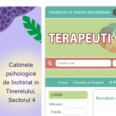
TERAPEUȚI ȘI TERAPII DIN ROMÂNIA
Acasa
Gaseste un terapeut
Pu
LOGIN
Rezultate 
Utilizator:
Parolă: