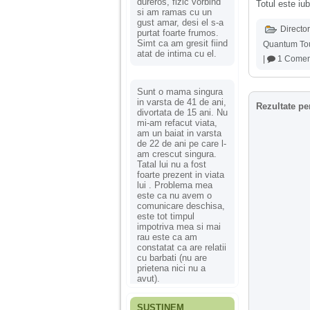
dureros, fizic vorbind
Totul este iub
si am ramas cu un
gust amar, desi el s-a
Director
purtat foarte frumos.
Simt ca am gresit fiind
Quantum To
atat de intima cu el.
|
1 Comen
Sunt o mama singura
in varsta de 41 de ani,
Rezultate pe
divortata de 15 ani. Nu
mi-am refacut viata,
am un baiat in varsta
de 22 de ani pe care l-
am crescut singura.
Tatal lui nu a fost
foarte prezent in viata
lui . Problema mea
este ca nu avem o
comunicare deschisa,
este tot timpul
impotriva mea si mai
rau este ca am
constatat ca are relatii
cu barbati (nu are
prietena nici nu a
avut).
SUSȚINEM