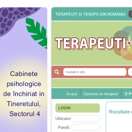
TERAPEUȚI ȘI TERAPII DIN ROMÂNIA
Acasa
Gaseste un terapeut
Pu
LOGIN
Rezultate 
Utilizator:
Parolă: