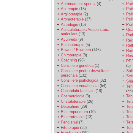
vreau sa stiu daca am
Antrenament sportiv
(4)
Psih
nevoie de un psiholog
Apiterapie
(15)
Psi
sau psihiatru.
Argiloterapie
(2)
Psi
Aromoterapie
(37)
Psi
Astrologie
(15)
Psi
Sunt casatorita, am
Auriculoterapie/Acupunctura
Qua
31 de ani si un copil in
auriculara
(13)
varsta de 2 ani care
Radi
mi-e lumina ochilor.
Ayurveda
(9)
Rec
De ceva timp simt ca
Balneoterapie
(5)
Ref
mi s-a adunat
Bowen / Bowtech
(146)
Rei
oboseala, o oboseala
Chiroterapie
(8)
Resp
cronica de care nu pot
Coaching
(96)
RPG
scapa si simt ca din
Consiliere genetica
(1)
(5)
cauza ei nu pot
controla nervii si
Consiliere pentru dezvoltare
Sal
cateodata are copilul
personala
(132)
Sex
de suferit.
Consiliere psihologica
(82)
Shi
Consiliere vocationala
(54)
Teh
Constelatii familiale
(18)
(36)
Am o bariera peste
Cosmetologie
(3)
Teh
care nu pot trece:
Cristaloterapie
(26)
Ter
prietena mea a ramas
Detoxifiere
(29)
Ter
insarcinata cu o fata.
Electropunctura
(10)
Ter
Am fost de comun
Electroterapie
(13)
Ter
acord sa facem un
copil, cu gandul ca e
Feng shui
(7)
Tera
baiat.
Fitoterapie
(38)
Ter
Fizioterapie
(39)
Ter