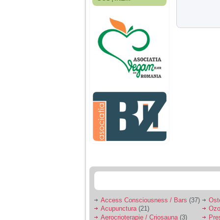
Fiica mea s-a nascut
cand eu aveam 17
ani, privind in urma
realizez cat de multe
greseli am facut in
educatia si cresterea
ei, am fost o mama
egoista, preocupata
de implinirea
profesionala, cand ea
era mica am neglijat-
o, ba chiar am fost si
agresiva, orice
greseala era taxata cu
o palma sau pedepse.
De 4 ani am o relatie
serioasa cu un barbat
in varsta de 32 de ani,
iar de aproximativ un
an jumate a inceput
sa se manifeste o
situatie care pe mine
ma deranjeaza.
Access Consciousness / Bars
(37)
Ost
Acupunctura
(21)
Ozo
Ma aflu aici pentru ca
Aerocrioterapie / Criosauna
(3)
Pre