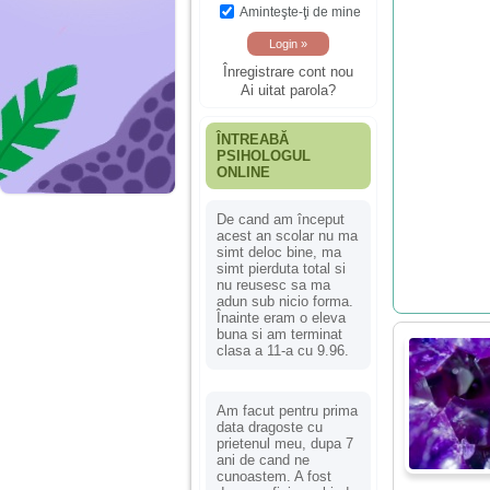
Aminteşte-ţi de mine
Înregistrare cont nou
Ai uitat parola?
ÎNTREABĂ
PSIHOLOGUL
ONLINE
De cand am început
acest an scolar nu ma
simt deloc bine, ma
simt pierduta total si
nu reusesc sa ma
adun sub nicio forma.
Înainte eram o eleva
buna si am terminat
clasa a 11-a cu 9.96.
Am facut pentru prima
data dragoste cu
prietenul meu, dupa 7
ani de cand ne
cunoastem. A fost