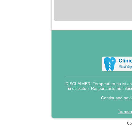
nimanui nu ii pasa de
mine. Din cauza asta
am inceput sa beau
alcool si am inceput
sa ma culc cu barbati
pentru bani.
DISCLAIMER: Terapeuti.ro nu isi asu
si utilizatori. Raspunsurile nu inlo
Continuand navig
Termeni
Cop