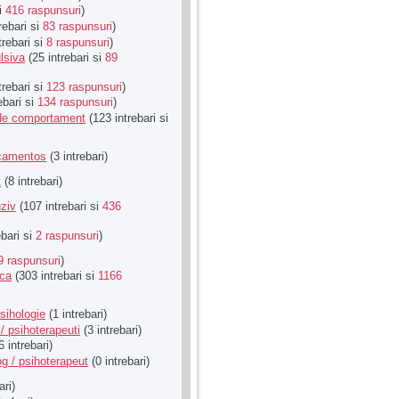
si
416 raspunsuri
)
rebari si
83 raspunsuri
)
trebari si
8 raspunsuri
)
lsiva
(25 intrebari si
89
trebari si
123 raspunsuri
)
ebari si
134 raspunsuri
)
u de comportament
(123 intrebari si
icamentos
(3 intrebari)
t
(8 intrebari)
ziv
(107 intrebari si
436
ebari si
2 raspunsuri
)
9 raspunsuri
)
ica
(303 intrebari si
1166
sihologie
(1 intrebari)
/ psihoterapeuti
(3 intrebari)
6 intrebari)
g / psihoterapeut
(0 intrebari)
ari)