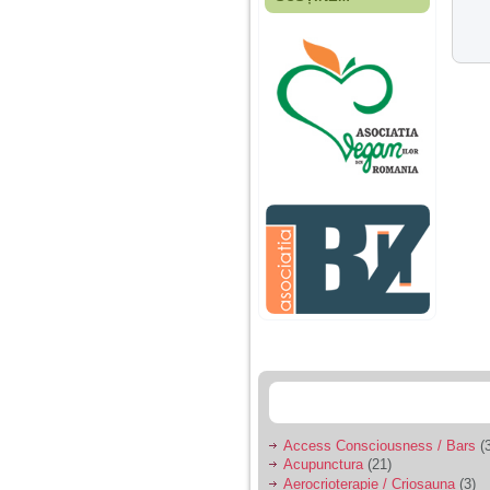
Fiica mea s-a nascut
cand eu aveam 17
ani, privind in urma
realizez cat de multe
greseli am facut in
educatia si cresterea
ei, am fost o mama
egoista, preocupata
de implinirea
profesionala, cand ea
era mica am neglijat-
o, ba chiar am fost si
agresiva, orice
greseala era taxata cu
o palma sau pedepse.
De 4 ani am o relatie
serioasa cu un barbat
in varsta de 32 de ani,
iar de aproximativ un
an jumate a inceput
sa se manifeste o
situatie care pe mine
ma deranjeaza.
Access Consciousness / Bars
(3
Acupunctura
(21)
Ma aflu aici pentru ca
Aerocrioterapie / Criosauna
(3)