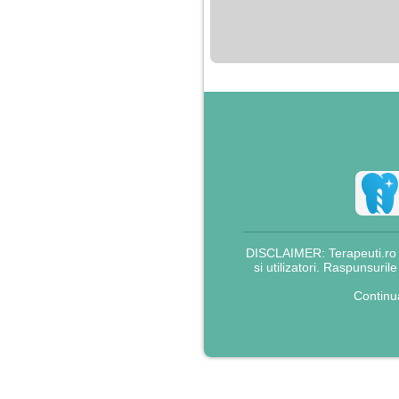
nimanui nu ii pasa de
mine. Din cauza asta
am inceput sa beau
alcool si am inceput
sa ma culc cu barbati
pentru bani.
DISCLAIMER: Terapeuti.ro nu
si utilizatori. Raspunsuril
Continu