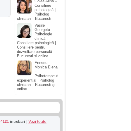
Golea Alina –
Consiliere
psihologică |
Psiholog
clinician – București
Vasile
Georgeta –
Psihologie
clinică |
Consiliere psihologică |
Consiliere pentru
dezvoltare personală –
București și online
Enescu
Monica Elena
–
Psihoterapeut
experiențial | Psiholog
clinician – București și
online
Vezi toate
u
4121
intrebari
|