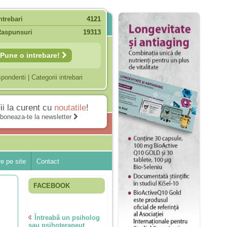
ntrebari
4121
Raspunsuri
19313
Pune o intrebare!
spondenti
|
Categorii intrebari
ii la curent cu
noutatile
!
boneaza-te la newsletter
e pe site
Contact
FACEBOOK
Întreabă un psiholog
sau psihoterapeut