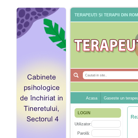
TERAPEUȚI ȘI TERAPII DIN RO
Acasa
Gaseste un terape
LOGIN
Rez
Utilizator:
Parolă: