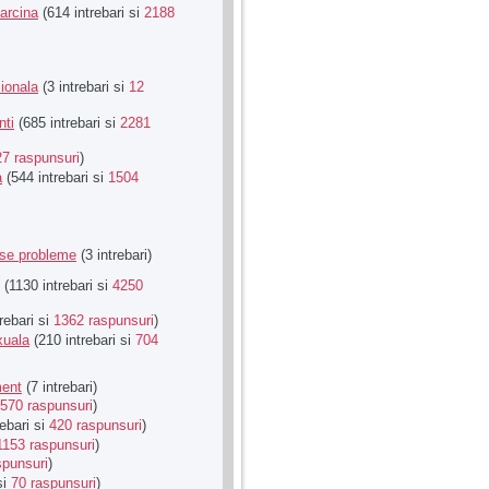
Sarcina
(614 intrebari si
2188
ionala
(3 intrebari si
12
nti
(685 intrebari si
2281
27 raspunsuri
)
a
(544 intrebari si
1504
rse probleme
(3 intrebari)
(1130 intrebari si
4250
rebari si
1362 raspunsuri
)
xuala
(210 intrebari si
704
ment
(7 intrebari)
570 raspunsuri
)
ebari si
420 raspunsuri
)
1153 raspunsuri
)
spunsuri
)
si
70 raspunsuri
)