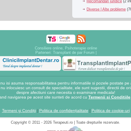
Recomandari juridice
(2 in
Diverse | Alte probleme
(70
Consiliere online, Psihoterapie online
Parteneri:
Transplant de par Forum
|
 isi asuma responsabilitatea pentru informatiile si pozele postate pe a
e nu inlocuiesc un consult de specialitate, ele sunt sugestii, directii de o
despre afectiuni care necesita o examinare medicala!
and navigarea pe acest site sunteti de acord cu
Termenii si Conditiile
Termeni şi Condiții
Politica de confidențialitate
Politica de cookie-uri
|
|
Copyright © 2011 - 2026 Terapeuti.ro | Toate drepturile rezervate.