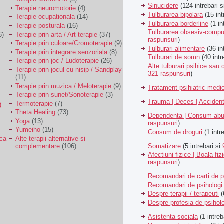
Sinucidere
(124 intrebari 
Terapie neuromotorie
(4)
Tulburarea bipolara
(15 int
Terapie ocupationala
(14)
Tulburarea borderline
(1 in
Terapie posturala
(16)
Tulburarea obsesiv-compu
6)
Terapie prin arta / Art terapie
(37)
raspunsuri
)
Terapie prin culoare/Cromoterapie
(9)
Tulburari alimentare
(36 in
Terapie prin integrare senzoriala
(8)
Tulburari de somn
(40 intr
Terapie prin joc / Ludoterapie
(26)
Alte tulburari psihice sa
Terapie prin jocul cu nisip / Sandplay
321 raspunsuri
)
(11)
Terapie prin muzica / Meloterapie
(9)
Tratament psihiatric med
Terapie prin sunet/Sonoterapie
(3)
Trauma | Deces | Acciden
Termoterapie
(7)
)
Theta Healing
(73)
Dependenta | Consum abu
Yoga
(13)
raspunsuri
)
Yumeiho
(15)
Consum de droguri
(1 intr
ica
Alte terapii alternative si
Somatizare
(5 intrebari si
complementare
(106)
Afectiuni fizice | Boala fiz
raspunsuri
)
Recomandari de carti de p
Recomandari de psihologi 
Despre terapii / terapeuti
(
Despre profesia de psiholo
Asistenta sociala
(1 intreb