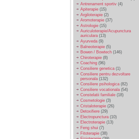
vreau sa stiu daca am
Antrenament sportiv
(4)
nevoie de un psiholog
Apiterapie
(15)
sau psihiatru.
Argiloterapie
(2)
Aromoterapie
(37)
Astrologie
(15)
Sunt casatorita, am
Auriculoterapie/Acupunctura
31 de ani si un copil in
auriculara
(13)
varsta de 2 ani care
mi-e lumina ochilor.
Ayurveda
(9)
De ceva timp simt ca
Balneoterapie
(5)
mi s-a adunat
Bowen / Bowtech
(146)
oboseala, o oboseala
Chiroterapie
(8)
cronica de care nu pot
Coaching
(96)
scapa si simt ca din
Consiliere genetica
(1)
cauza ei nu pot
controla nervii si
Consiliere pentru dezvoltare
cateodata are copilul
personala
(132)
de suferit.
Consiliere psihologica
(82)
Consiliere vocationala
(54)
Constelatii familiale
(18)
Am o bariera peste
Cosmetologie
(3)
care nu pot trece:
Cristaloterapie
(26)
prietena mea a ramas
Detoxifiere
(29)
insarcinata cu o fata.
Electropunctura
(10)
Am fost de comun
Electroterapie
(13)
acord sa facem un
copil, cu gandul ca e
Feng shui
(7)
baiat.
Fitoterapie
(38)
Fizioterapie
(39)