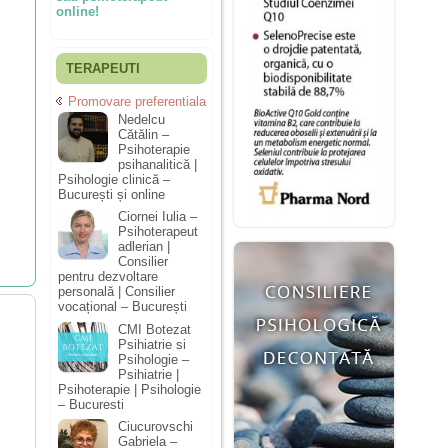
online!
TERAPEUTI
Promovare preferentiala
Nedelcu
Cătălin –
Psihoterapie
psihanalitică |
Psihologie clinică –
București și online
Ciornei Iulia –
Psihoterapeut
adlerian |
Consilier
pentru dezvoltare
personală | Consilier
vocațional – București
CMI Botezat
Psihiatrie si
Psihologie –
Psihiatrie |
Psihoterapie | Psihologie
– Bucuresti
Ciucurovschi
Gabriela –