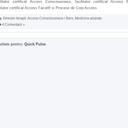
ilitator certificat Access Consciousness, facilitator certificat Access 
litator certificat Access Facelift si Procese de Corp Access
Director terapii:
Access Consciousness / Bars
,
Medicina alopata
4 Comentarii »
ultate pentru:
Quick Pulse