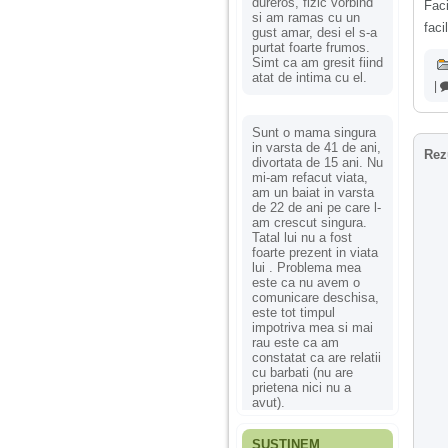
dureros, fizic vorbind
Fac
si am ramas cu un
faci
gust amar, desi el s-a
purtat foarte frumos.
Simt ca am gresit fiind
atat de intima cu el.
|
Sunt o mama singura
in varsta de 41 de ani,
Rez
divortata de 15 ani. Nu
mi-am refacut viata,
am un baiat in varsta
de 22 de ani pe care l-
am crescut singura.
Tatal lui nu a fost
foarte prezent in viata
lui . Problema mea
este ca nu avem o
comunicare deschisa,
este tot timpul
impotriva mea si mai
rau este ca am
constatat ca are relatii
cu barbati (nu are
prietena nici nu a
avut).
SUSȚINEM