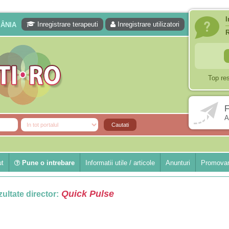
I
Inregistrare terapeuti
Inregistrare utilizatori
MÂNIA
Top re
F
A
ut
Pune o intrebare
Informatii utile / articole
Anunturi
Promovar
Quick Pulse
ultate director: