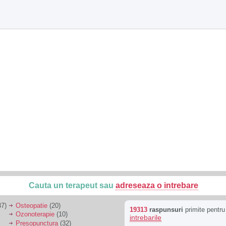
Cauta un terapeut sau
adreseaza o intrebare
7)
Osteopatie
(20)
19313
raspunsuri
primite pentr
Ozonoterapie
(10)
intrebarile
Presopunctura
(32)