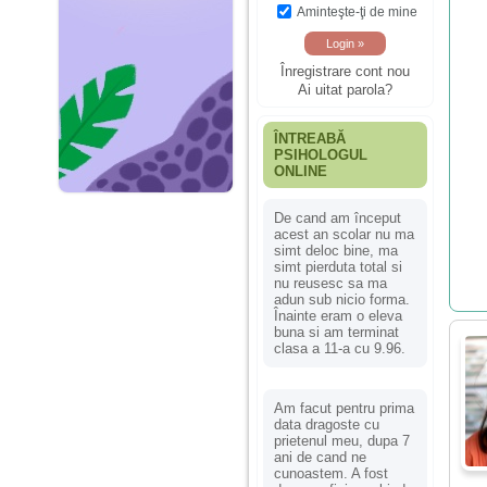
Aminteşte-ţi de mine
Înregistrare cont nou
Ai uitat parola?
ÎNTREABĂ
PSIHOLOGUL
ONLINE
De cand am început
acest an scolar nu ma
simt deloc bine, ma
simt pierduta total si
nu reusesc sa ma
adun sub nicio forma.
Înainte eram o eleva
buna si am terminat
clasa a 11-a cu 9.96.
Am facut pentru prima
data dragoste cu
prietenul meu, dupa 7
ani de cand ne
cunoastem. A fost