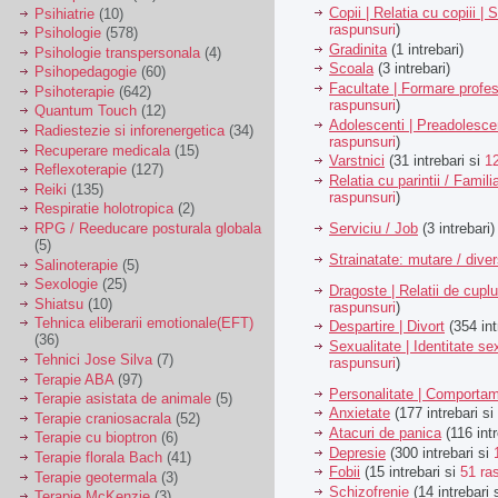
Copii | Relatia cu copiii | 
Psihiatrie
(10)
raspunsuri
)
Psihologie
(578)
Gradinita
(1 intrebari)
Psihologie transpersonala
(4)
Scoala
(3 intrebari)
Psihopedagogie
(60)
Facultate | Formare profes
Psihoterapie
(642)
raspunsuri
)
Quantum Touch
(12)
Adolescenti | Preadolesce
Radiestezie si inforenergetica
(34)
raspunsuri
)
Recuperare medicala
(15)
Varstnici
(31 intrebari si
1
Reflexoterapie
(127)
Relatia cu parintii / Famili
Reiki
(135)
raspunsuri
)
Respiratie holotropica
(2)
Serviciu / Job
(3 intrebari)
RPG / Reeducare posturala globala
(5)
Strainatate: mutare / dive
Salinoterapie
(5)
Sexologie
(25)
Dragoste | Relatii de cuplu
Shiatsu
(10)
raspunsuri
)
Tehnica eliberarii emotionale(EFT)
Despartire | Divort
(354 int
(36)
Sexualitate | Identitate se
Tehnici Jose Silva
(7)
raspunsuri
)
Terapie ABA
(97)
Personalitate | Comporta
Terapie asistata de animale
(5)
Anxietate
(177 intrebari si
Terapie craniosacrala
(52)
Atacuri de panica
(116 intr
Terapie cu bioptron
(6)
Depresie
(300 intrebari si
Terapie florala Bach
(41)
Fobii
(15 intrebari si
51 ra
Terapie geotermala
(3)
Schizofrenie
(14 intrebari 
Terapie McKenzie
(3)