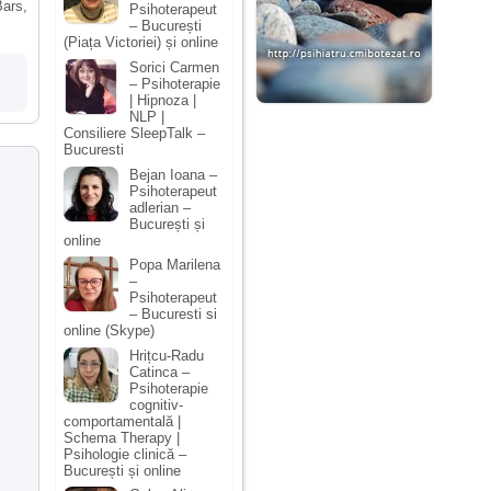
Bars,
Psihoterapeut
– București
(Piața Victoriei) și online
Sorici Carmen
– Psihoterapie
| Hipnoza |
NLP |
Consiliere SleepTalk –
Bucuresti
Bejan Ioana –
Psihoterapeut
adlerian –
București și
online
Popa Marilena
–
Psihoterapeut
– Bucuresti si
online (Skype)
Hrițcu-Radu
Catinca –
Psihoterapie
cognitiv-
comportamentală |
Schema Therapy |
Psihologie clinică –
București și online