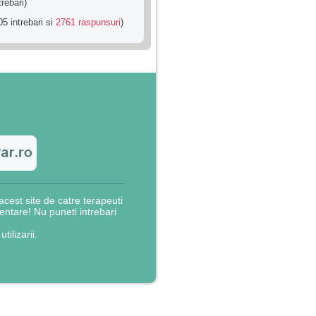
trebari)
5 intrebari si
2761 raspunsuri
)
cest site de catre terapeuti
rientare! Nu puneti intrebari
utilizarii.