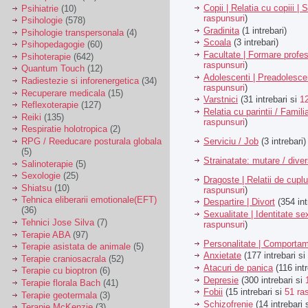
Copii | Relatia cu copiii | 
Psihiatrie
(10)
raspunsuri
)
Psihologie
(578)
Gradinita
(1 intrebari)
Psihologie transpersonala
(4)
Scoala
(3 intrebari)
Psihopedagogie
(60)
Facultate | Formare profes
Psihoterapie
(642)
raspunsuri
)
Quantum Touch
(12)
Adolescenti | Preadolesce
Radiestezie si inforenergetica
(34)
raspunsuri
)
Recuperare medicala
(15)
Varstnici
(31 intrebari si
1
Reflexoterapie
(127)
Relatia cu parintii / Famili
Reiki
(135)
raspunsuri
)
Respiratie holotropica
(2)
Serviciu / Job
(3 intrebari)
RPG / Reeducare posturala globala
(5)
Strainatate: mutare / dive
Salinoterapie
(5)
Sexologie
(25)
Dragoste | Relatii de cuplu
Shiatsu
(10)
raspunsuri
)
Tehnica eliberarii emotionale(EFT)
Despartire | Divort
(354 int
(36)
Sexualitate | Identitate se
Tehnici Jose Silva
(7)
raspunsuri
)
Terapie ABA
(97)
Personalitate | Comporta
Terapie asistata de animale
(5)
Anxietate
(177 intrebari si
Terapie craniosacrala
(52)
Atacuri de panica
(116 intr
Terapie cu bioptron
(6)
Depresie
(300 intrebari si
Terapie florala Bach
(41)
Fobii
(15 intrebari si
51 ra
Terapie geotermala
(3)
Schizofrenie
(14 intrebari 
Terapie McKenzie
(3)