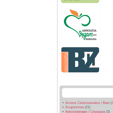
Fiica mea s-a nascut
cand eu aveam 17
ani, privind in urma
realizez cat de multe
greseli am facut in
educatia si cresterea
ei, am fost o mama
egoista, preocupata
de implinirea
profesionala, cand ea
era mica am neglijat-
o, ba chiar am fost si
agresiva, orice
greseala era taxata cu
o palma sau pedepse.
De 4 ani am o relatie
serioasa cu un barbat
in varsta de 32 de ani,
iar de aproximativ un
an jumate a inceput
sa se manifeste o
situatie care pe mine
ma deranjeaza.
Access Consciousness / Bars
(3
Acupunctura
(21)
Ma aflu aici pentru ca
Aerocrioterapie / Criosauna
(3)