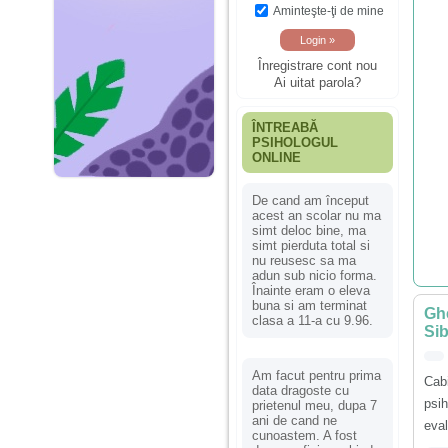
Aminteşte-ţi de mine
Înregistrare cont nou
Ai uitat parola?
ÎNTREABĂ
PSIHOLOGUL
ONLINE
De cand am început
acest an scolar nu ma
simt deloc bine, ma
simt pierduta total si
nu reusesc sa ma
adun sub nicio forma.
Înainte eram o eleva
buna si am terminat
Ghe
clasa a 11-a cu 9.96.
Sib
Am facut pentru prima
Cab
data dragoste cu
psih
prietenul meu, dupa 7
ani de cand ne
eval
cunoastem. A fost