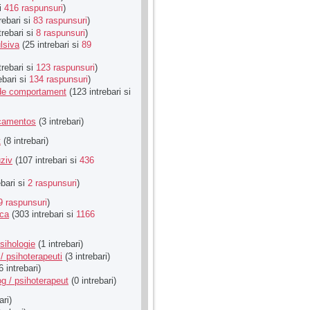
si
416 raspunsuri
)
rebari si
83 raspunsuri
)
trebari si
8 raspunsuri
)
lsiva
(25 intrebari si
89
trebari si
123 raspunsuri
)
ebari si
134 raspunsuri
)
u de comportament
(123 intrebari si
icamentos
(3 intrebari)
t
(8 intrebari)
ziv
(107 intrebari si
436
ebari si
2 raspunsuri
)
9 raspunsuri
)
ica
(303 intrebari si
1166
sihologie
(1 intrebari)
/ psihoterapeuti
(3 intrebari)
6 intrebari)
g / psihoterapeut
(0 intrebari)
ari)