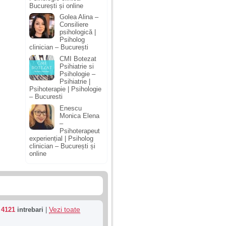
București și online
Golea Alina –
Consiliere
psihologică |
Psiholog
clinician – București
CMI Botezat
Psihiatrie si
Psihologie –
Psihiatrie |
Psihoterapie | Psihologie
– Bucuresti
Enescu
Monica Elena
–
Psihoterapeut
experiențial | Psiholog
clinician – București și
online
Vezi toate
u
4121
intrebari
|