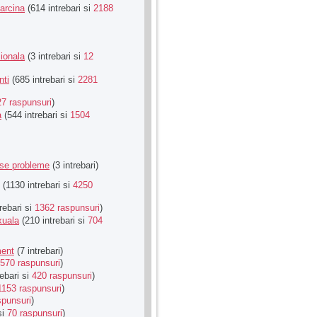
Sarcina
(614 intrebari si
2188
ionala
(3 intrebari si
12
nti
(685 intrebari si
2281
27 raspunsuri
)
a
(544 intrebari si
1504
rse probleme
(3 intrebari)
(1130 intrebari si
4250
rebari si
1362 raspunsuri
)
xuala
(210 intrebari si
704
ment
(7 intrebari)
570 raspunsuri
)
ebari si
420 raspunsuri
)
1153 raspunsuri
)
spunsuri
)
si
70 raspunsuri
)