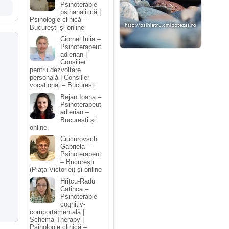
Psihoterapie
psihanalitică |
Psihologie clinică –
București și online
Ciornei Iulia –
Psihoterapeut
adlerian |
Consilier
pentru dezvoltare
personală | Consilier
vocațional – București
Bejan Ioana –
Psihoterapeut
adlerian –
București și
online
Ciucurovschi
Gabriela –
Psihoterapeut
– București
(Piața Victoriei) și online
Hrițcu-Radu
Catinca –
Psihoterapie
cognitiv-
comportamentală |
Schema Therapy |
Psihologie clinică –