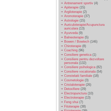
vreau sa stiu daca am
Antrenament sportiv
(4)
nevoie de un psiholog
Apiterapie
(15)
sau psihiatru.
Argiloterapie
(2)
Aromoterapie
(37)
Astrologie
(15)
Sunt casatorita, am
Auriculoterapie/Acupunctura
31 de ani si un copil in
auriculara
(13)
varsta de 2 ani care
mi-e lumina ochilor.
Ayurveda
(9)
De ceva timp simt ca
Balneoterapie
(5)
mi s-a adunat
Bowen / Bowtech
(146)
oboseala, o oboseala
Chiroterapie
(8)
cronica de care nu pot
Coaching
(96)
scapa si simt ca din
Consiliere genetica
(1)
cauza ei nu pot
controla nervii si
Consiliere pentru dezvoltare
cateodata are copilul
personala
(132)
de suferit.
Consiliere psihologica
(82)
Consiliere vocationala
(54)
Constelatii familiale
(18)
Am o bariera peste
Cosmetologie
(3)
care nu pot trece:
Cristaloterapie
(26)
prietena mea a ramas
Detoxifiere
(29)
insarcinata cu o fata.
Electropunctura
(10)
Am fost de comun
Electroterapie
(13)
acord sa facem un
copil, cu gandul ca e
Feng shui
(7)
baiat.
Fitoterapie
(38)
Fizioterapie
(39)