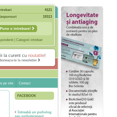
ntrebari
4121
Raspunsuri
19313
Pune o intrebare!
spondenti
|
Categorii intrebari
ii la curent cu
noutatile
!
boneaza-te la newsletter
e pe site
Contact
FACEBOOK
Întreabă un psiholog
sau psihoterapeut