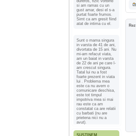
dureros, fizic vorbind
si am ramas cu un
gust amar, desi el s-a
purtat foarte frumos.
Simt ca am gresit fiind
atat de intima cu el.
Rez
Sunt o mama singura
in varsta de 41 de ani,
divortata de 15 ani. Nu
mi-am refacut viata,
am un baiat in varsta
de 22 de ani pe care l-
am crescut singura.
Tatal lui nu a fost
foarte prezent in viata
lui . Problema mea
este ca nu avem o
comunicare deschisa,
este tot timpul
impotriva mea si mai
rau este ca am
constatat ca are relatii
cu barbati (nu are
prietena nici nu a
avut).
SUSȚINEM