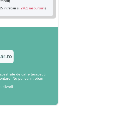
trebari)
5 intrebari si
2761 raspunsuri
)
cest site de catre terapeuti
rientare! Nu puneti intrebari
utilizarii.