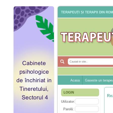
TERAPEUȚI ȘI TERAPII DIN RO
Acasa
Gaseste un terape
LOGIN
Rez
Utilizator:
Parolă: