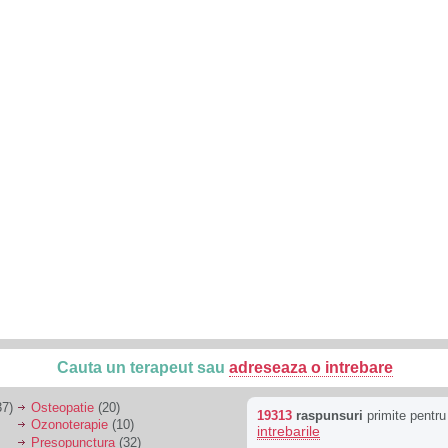
Cauta un terapeut sau
adreseaza o intrebare
7)
Osteopatie
(20)
19313
raspunsuri
primite pentr
Ozonoterapie
(10)
intrebarile
Presopunctura
(32)