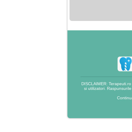
nimanui nu ii pasa de
mine. Din cauza asta
am inceput sa beau
alcool si am inceput
sa ma culc cu barbati
pentru bani.
DISCLAIMER: Terapeuti.ro nu
si utilizatori. Raspunsuril
Continu