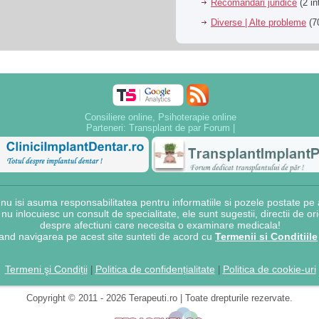
Recomandari juridice
(2 in
Diverse | Alte probleme
(70
Consiliere online, Psihoterapie online
Parteneri:
Transplant de par Forum
|
 isi asuma responsabilitatea pentru informatiile si pozele postate pe a
e nu inlocuiesc un consult de specialitate, ele sunt sugestii, directii de o
despre afectiuni care necesita o examinare medicala!
and navigarea pe acest site sunteti de acord cu
Termenii si Conditiile
Termeni şi Condiții
Politica de confidențialitate
Politica de cookie-uri
|
|
Copyright © 2011 - 2026 Terapeuti.ro | Toate drepturile rezervate.