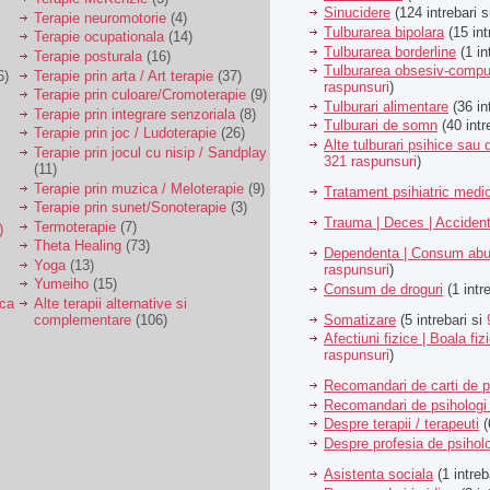
Sinucidere
(124 intrebari 
Terapie neuromotorie
(4)
Tulburarea bipolara
(15 int
Terapie ocupationala
(14)
Tulburarea borderline
(1 in
Terapie posturala
(16)
Tulburarea obsesiv-compu
6)
Terapie prin arta / Art terapie
(37)
raspunsuri
)
Terapie prin culoare/Cromoterapie
(9)
Tulburari alimentare
(36 in
Terapie prin integrare senzoriala
(8)
Tulburari de somn
(40 intr
Terapie prin joc / Ludoterapie
(26)
Alte tulburari psihice sa
Terapie prin jocul cu nisip / Sandplay
321 raspunsuri
)
(11)
Terapie prin muzica / Meloterapie
(9)
Tratament psihiatric med
Terapie prin sunet/Sonoterapie
(3)
Trauma | Deces | Acciden
Termoterapie
(7)
)
Theta Healing
(73)
Dependenta | Consum abu
Yoga
(13)
raspunsuri
)
Yumeiho
(15)
Consum de droguri
(1 intr
ica
Alte terapii alternative si
Somatizare
(5 intrebari si
complementare
(106)
Afectiuni fizice | Boala fiz
raspunsuri
)
Recomandari de carti de p
Recomandari de psihologi 
Despre terapii / terapeuti
(
Despre profesia de psiholo
Asistenta sociala
(1 intreb