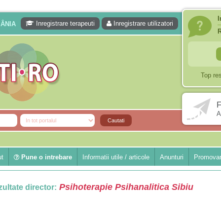
I
Inregistrare terapeuti
Inregistrare utilizatori
MÂNIA
Top re
F
A
ut
Pune o intrebare
Informatii utile / articole
Anunturi
Promovar
Psihoterapie Psihanalitica Sibiu
ultate director: