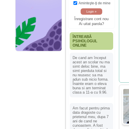
Aminteşte-ţi de mine
Înregistrare cont nou
Ai uitat parola?
ÎNTREABĂ
PSIHOLOGUL
ONLINE
De cand am început
acest an scolar nu ma
simt deloc bine, ma
simt pierduta total si
nu reusesc sa ma
adun sub nicio forma.
Înainte eram o eleva
buna si am terminat
clasa a 11-a cu 9.96.
Am facut pentru prima
data dragoste cu
prietenul meu, dupa 7
ani de cand ne
cunoastem. A fost