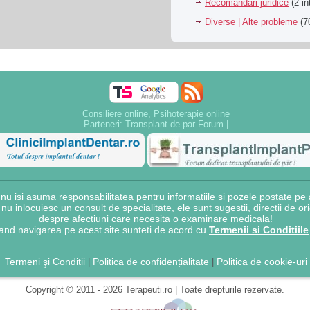
Recomandari juridice
(2 in
Diverse | Alte probleme
(70
Consiliere online, Psihoterapie online
Parteneri:
Transplant de par Forum
|
 isi asuma responsabilitatea pentru informatiile si pozele postate pe a
e nu inlocuiesc un consult de specialitate, ele sunt sugestii, directii de o
despre afectiuni care necesita o examinare medicala!
and navigarea pe acest site sunteti de acord cu
Termenii si Conditiile
Termeni şi Condiții
Politica de confidențialitate
Politica de cookie-uri
|
|
Copyright © 2011 - 2026 Terapeuti.ro | Toate drepturile rezervate.