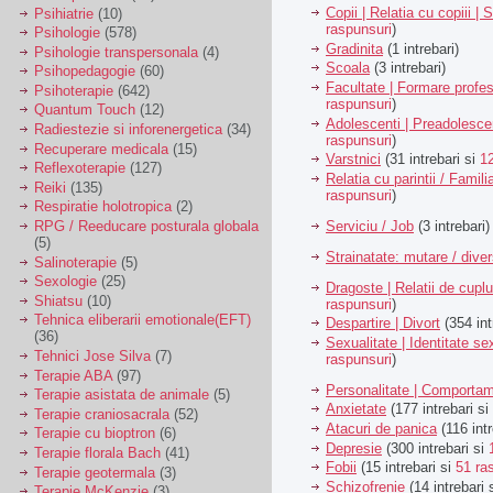
Copii | Relatia cu copiii | 
Psihiatrie
(10)
raspunsuri
)
Psihologie
(578)
Gradinita
(1 intrebari)
Psihologie transpersonala
(4)
Scoala
(3 intrebari)
Psihopedagogie
(60)
Facultate | Formare profes
Psihoterapie
(642)
raspunsuri
)
Quantum Touch
(12)
Adolescenti | Preadolesce
Radiestezie si inforenergetica
(34)
raspunsuri
)
Recuperare medicala
(15)
Varstnici
(31 intrebari si
1
Reflexoterapie
(127)
Relatia cu parintii / Famili
Reiki
(135)
raspunsuri
)
Respiratie holotropica
(2)
Serviciu / Job
(3 intrebari)
RPG / Reeducare posturala globala
(5)
Strainatate: mutare / dive
Salinoterapie
(5)
Sexologie
(25)
Dragoste | Relatii de cuplu
Shiatsu
(10)
raspunsuri
)
Tehnica eliberarii emotionale(EFT)
Despartire | Divort
(354 int
(36)
Sexualitate | Identitate se
Tehnici Jose Silva
(7)
raspunsuri
)
Terapie ABA
(97)
Personalitate | Comporta
Terapie asistata de animale
(5)
Anxietate
(177 intrebari si
Terapie craniosacrala
(52)
Atacuri de panica
(116 intr
Terapie cu bioptron
(6)
Depresie
(300 intrebari si
Terapie florala Bach
(41)
Fobii
(15 intrebari si
51 ra
Terapie geotermala
(3)
Schizofrenie
(14 intrebari 
Terapie McKenzie
(3)