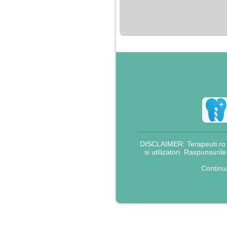
nimanui nu ii pasa de
mine. Din cauza asta
am inceput sa beau
alcool si am inceput
sa ma culc cu barbati
pentru bani.
DISCLAIMER: Terapeuti.ro nu
si utilizatori. Raspunsuril
Continu