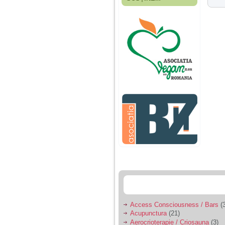
Fiica mea s-a nascut
cand eu aveam 17
ani, privind in urma
realizez cat de multe
greseli am facut in
educatia si cresterea
ei, am fost o mama
egoista, preocupata
de implinirea
profesionala, cand ea
era mica am neglijat-
o, ba chiar am fost si
agresiva, orice
greseala era taxata cu
o palma sau pedepse.
De 4 ani am o relatie
serioasa cu un barbat
in varsta de 32 de ani,
iar de aproximativ un
an jumate a inceput
sa se manifeste o
situatie care pe mine
ma deranjeaza.
Access Consciousness / Bars
(3
Acupunctura
(21)
Ma aflu aici pentru ca
Aerocrioterapie / Criosauna
(3)