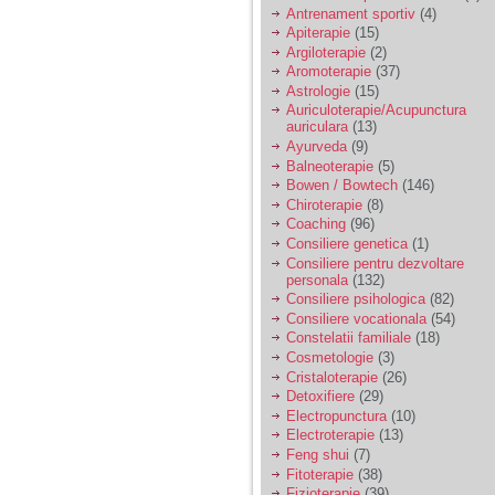
vreau sa stiu daca am
Antrenament sportiv
(4)
nevoie de un psiholog
Apiterapie
(15)
sau psihiatru.
Argiloterapie
(2)
Aromoterapie
(37)
Astrologie
(15)
Sunt casatorita, am
Auriculoterapie/Acupunctura
31 de ani si un copil in
auriculara
(13)
varsta de 2 ani care
mi-e lumina ochilor.
Ayurveda
(9)
De ceva timp simt ca
Balneoterapie
(5)
mi s-a adunat
Bowen / Bowtech
(146)
oboseala, o oboseala
Chiroterapie
(8)
cronica de care nu pot
Coaching
(96)
scapa si simt ca din
Consiliere genetica
(1)
cauza ei nu pot
controla nervii si
Consiliere pentru dezvoltare
cateodata are copilul
personala
(132)
de suferit.
Consiliere psihologica
(82)
Consiliere vocationala
(54)
Constelatii familiale
(18)
Am o bariera peste
Cosmetologie
(3)
care nu pot trece:
Cristaloterapie
(26)
prietena mea a ramas
Detoxifiere
(29)
insarcinata cu o fata.
Electropunctura
(10)
Am fost de comun
Electroterapie
(13)
acord sa facem un
copil, cu gandul ca e
Feng shui
(7)
baiat.
Fitoterapie
(38)
Fizioterapie
(39)