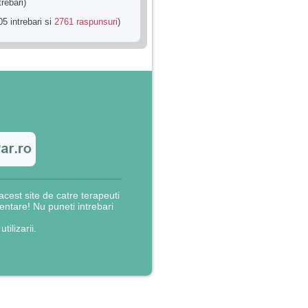
trebari)
5 intrebari si
2761 raspunsuri
)
cest site de catre terapeuti
rientare! Nu puneti intrebari
utilizarii.