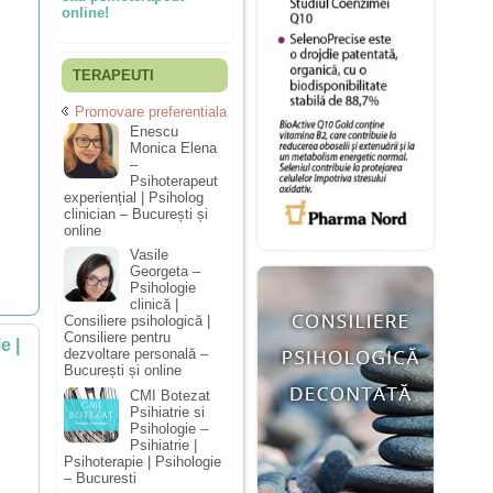
online!
TERAPEUTI
Promovare preferentiala
Enescu
Monica Elena
–
Psihoterapeut
experiențial | Psiholog
clinician – București și
online
Vasile
Georgeta –
Psihologie
clinică |
Consiliere psihologică |
Consiliere pentru
e |
dezvoltare personală –
București și online
CMI Botezat
Psihiatrie si
Psihologie –
Psihiatrie |
Psihoterapie | Psihologie
– Bucuresti