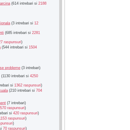
Sarcina
(614 intrebari si
2188
ionala
(3 intrebari si
12
nti
(685 intrebari si
2281
27 raspunsuri
)
a
(544 intrebari si
1504
rse probleme
(3 intrebari)
(1130 intrebari si
4250
rebari si
1362 raspunsuri
)
xuala
(210 intrebari si
704
ment
(7 intrebari)
570 raspunsuri
)
ebari si
420 raspunsuri
)
1153 raspunsuri
)
spunsuri
)
si
70 raspunsuri
)