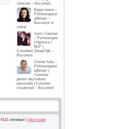
clinician – București
Bejan Ioana –
Psihoterapeut
adlerian –
București și
online
Sorici Carmen
– Psihoterapie
| Hipnoza |
NLP |
Consiliere SleepTalk –
Bucuresti
Ciornei Iulia –
Psihoterapeut
adlerian |
Consilier
pentru dezvoltare
personală | Consilier
vocațional – București
Vezi toate
u
4121
intrebari
|