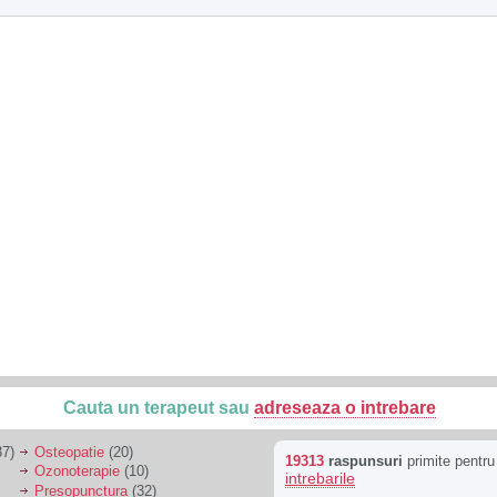
Cauta un terapeut sau
adreseaza o intrebare
7)
Osteopatie
(20)
19313
raspunsuri
primite pentr
Ozonoterapie
(10)
intrebarile
Presopunctura
(32)