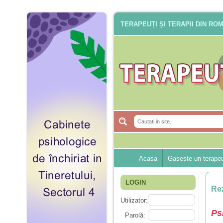
TERAPEUȚI ȘI TERAPII DIN RO
Acasa
Gaseste un terape
LOGIN
Rez
Utilizator:
Ps
Parolă: