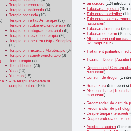
Sinucidere
(124 intrebari 
Terapie neuromotorie
(4)
Tulburarea bipolara
(15 int
Terapie ocupationala
(14)
Tulburarea borderline
(1 in
Terapie posturala
(16)
Tulburarea obsesiv-compu
6)
Terapie prin arta / Art terapie
(37)
raspunsuri
)
Terapie prin culoare/Cromoterapie
(9)
Tulburari alimentare
(36 in
Terapie prin integrare senzoriala
(8)
Tulburari de somn
(40 intr
Terapie prin joc / Ludoterapie
(26)
Alte tulburari psihice sa
Terapie prin jocul cu nisip / Sandplay
321 raspunsuri
)
(11)
Terapie prin muzica / Meloterapie
(9)
Tratament psihiatric med
Terapie prin sunet/Sonoterapie
(3)
Trauma | Deces | Acciden
Termoterapie
(7)
)
Theta Healing
(73)
Dependenta | Consum abu
Yoga
(13)
raspunsuri
)
Yumeiho
(15)
Consum de droguri
(1 intr
ica
Alte terapii alternative si
Somatizare
(5 intrebari si
complementare
(106)
Afectiuni fizice | Boala fiz
raspunsuri
)
Recomandari de carti de p
Recomandari de psihologi 
Despre terapii / terapeuti
(
Despre profesia de psiholo
Asistenta sociala
(1 intreb