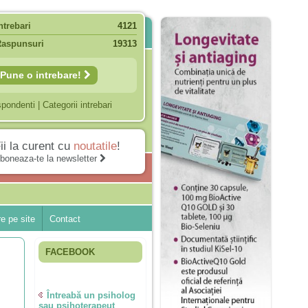
ntrebari
4121
Raspunsuri
19313
Pune o intrebare!
spondenti
|
Categorii intrebari
ii la curent cu
noutatile
!
boneaza-te la newsletter
e pe site
Contact
FACEBOOK
Întreabă un psiholog
sau psihoterapeut