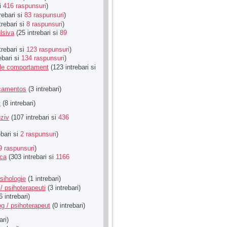
si
416 raspunsuri
)
rebari si
83 raspunsuri
)
trebari si
8 raspunsuri
)
lsiva
(25 intrebari si
89
trebari si
123 raspunsuri
)
ebari si
134 raspunsuri
)
u de comportament
(123 intrebari si
icamentos
(3 intrebari)
t
(8 intrebari)
ziv
(107 intrebari si
436
ebari si
2 raspunsuri
)
9 raspunsuri
)
ica
(303 intrebari si
1166
sihologie
(1 intrebari)
/ psihoterapeuti
(3 intrebari)
6 intrebari)
g / psihoterapeut
(0 intrebari)
ari)