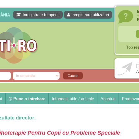
I
Inregistrare terapeuti
Inregistrare utilizatori
MÂNIA
Top re
F
A
ut
Pune o intrebare
Informatii utile / articole
Anunturi
Promovar
ultate director:
ihoterapie Pentru Copii cu Probleme Speciale