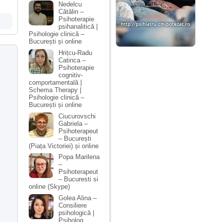
Nedelcu
Cătălin –
Psihoterapie
psihanalitică |
Psihologie clinică –
București și online
Hrițcu-Radu
Catinca –
Psihoterapie
cognitiv-
comportamentală |
Schema Therapy |
Psihologie clinică –
București și online
Ciucurovschi
Gabriela –
Psihoterapeut
– București
(Piața Victoriei) și online
Popa Marilena
–
Psihoterapeut
– Bucuresti si
online (Skype)
Golea Alina –
Consiliere
psihologică |
Psiholog