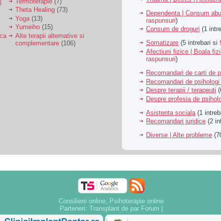
Termoterapie
(7)
)
Theta Healing
(73)
Dependenta | Consum abu
Yoga
(13)
raspunsuri
)
Yumeiho
(15)
Consum de droguri
(1 intr
ica
Alte terapii alternative si
Somatizare
(5 intrebari si
complementare
(106)
Afectiuni fizice | Boala fiz
raspunsuri
)
Recomandari de carti de p
Recomandari de psihologi 
Despre terapii / terapeuti
(
Despre profesia de psiholo
Asistenta sociala
(1 intreb
Recomandari juridice
(2 in
Diverse | Alte probleme
(70
Consiliere online, Psihoterapie online
Parteneri:
Transplant de par Forum
|