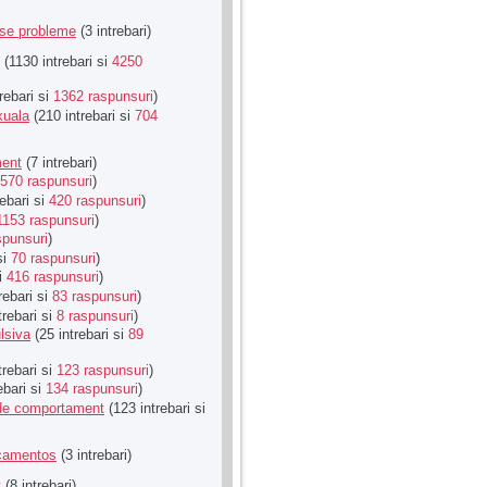
rse probleme
(3 intrebari)
(1130 intrebari si
4250
rebari si
1362 raspunsuri
)
xuala
(210 intrebari si
704
ment
(7 intrebari)
570 raspunsuri
)
ebari si
420 raspunsuri
)
1153 raspunsuri
)
spunsuri
)
si
70 raspunsuri
)
si
416 raspunsuri
)
rebari si
83 raspunsuri
)
trebari si
8 raspunsuri
)
lsiva
(25 intrebari si
89
trebari si
123 raspunsuri
)
ebari si
134 raspunsuri
)
u de comportament
(123 intrebari si
icamentos
(3 intrebari)
t
(8 intrebari)