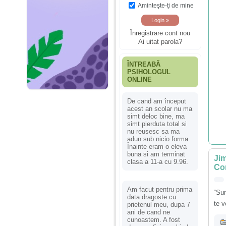
Aminteşte-ţi de mine
Înregistrare cont nou
Ai uitat parola?
ÎNTREABĂ
PSIHOLOGUL
ONLINE
De cand am început
acest an scolar nu ma
simt deloc bine, ma
simt pierduta total si
nu reusesc sa ma
adun sub nicio forma.
Înainte eram o eleva
buna si am terminat
Jim
clasa a 11-a cu 9.96.
Con
Am facut pentru prima
“Sun
data dragoste cu
te v
prietenul meu, dupa 7
ani de cand ne
cunoastem. A fost