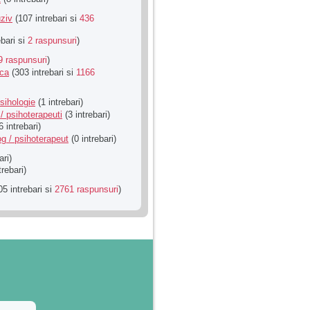
ziv
(107 intrebari si
436
ebari si
2 raspunsuri
)
9 raspunsuri
)
ica
(303 intrebari si
1166
sihologie
(1 intrebari)
/ psihoterapeuti
(3 intrebari)
6 intrebari)
g / psihoterapeut
(0 intrebari)
ari)
trebari)
5 intrebari si
2761 raspunsuri
)