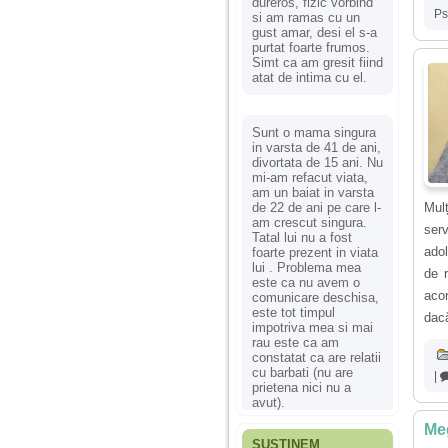
dureros, fizic vorbind
Ps
si am ramas cu un
gust amar, desi el s-a
purtat foarte frumos.
Simt ca am gresit fiind
atat de intima cu el.
Sunt o mama singura
in varsta de 41 de ani,
divortata de 15 ani. Nu
mi-am refacut viata,
am un baiat in varsta
de 22 de ani pe care l-
Mulț
am crescut singura.
serv
Tatal lui nu a fost
adol
foarte prezent in viata
lui . Problema mea
de 
este ca nu avem o
aco
comunicare deschisa,
este tot timpul
dacă
impotriva mea si mai
rau este ca am
constatat ca are relatii
cu barbati (nu are
|
prietena nici nu a
avut).
Meg
SUSȚINEM