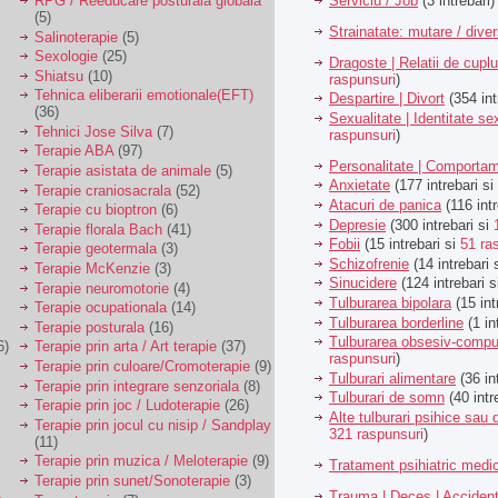
Serviciu / Job
(3 intrebari)
RPG / Reeducare posturala globala
(5)
Strainatate: mutare / dive
Salinoterapie
(5)
Sexologie
(25)
Dragoste | Relatii de cuplu
Shiatsu
(10)
raspunsuri
)
Tehnica eliberarii emotionale(EFT)
Despartire | Divort
(354 int
(36)
Sexualitate | Identitate se
Tehnici Jose Silva
(7)
raspunsuri
)
Terapie ABA
(97)
Personalitate | Comporta
Terapie asistata de animale
(5)
Anxietate
(177 intrebari si
Terapie craniosacrala
(52)
Atacuri de panica
(116 intr
Terapie cu bioptron
(6)
Depresie
(300 intrebari si
Terapie florala Bach
(41)
Fobii
(15 intrebari si
51 ra
Terapie geotermala
(3)
Schizofrenie
(14 intrebari 
Terapie McKenzie
(3)
Sinucidere
(124 intrebari 
Terapie neuromotorie
(4)
Tulburarea bipolara
(15 int
Terapie ocupationala
(14)
Tulburarea borderline
(1 in
Terapie posturala
(16)
Tulburarea obsesiv-compu
6)
Terapie prin arta / Art terapie
(37)
raspunsuri
)
Terapie prin culoare/Cromoterapie
(9)
Tulburari alimentare
(36 in
Terapie prin integrare senzoriala
(8)
Tulburari de somn
(40 intr
Terapie prin joc / Ludoterapie
(26)
Alte tulburari psihice sa
Terapie prin jocul cu nisip / Sandplay
321 raspunsuri
)
(11)
Terapie prin muzica / Meloterapie
(9)
Tratament psihiatric med
Terapie prin sunet/Sonoterapie
(3)
Trauma | Deces | Acciden