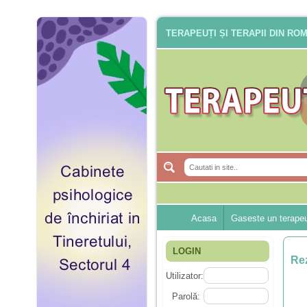
TERAPEUȚI ȘI TERAPII DIN RO
Acasa
Gaseste un terape
LOGIN
Rez
Utilizator:
Parolă: