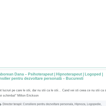
borean Dana – Psihoterapeut | Hipnoterapeut | Logoped |
silier pentru dezvoltare personală – Bucuresti
t lucruri pe care le stii, dar nu stii ca le stii… Cand vei sti ceea ce nu stii ca 
ei schimba!” Milton Erickson
Director terapii:
Consiliere pentru dezvoltare personala
,
Hipnoza
,
Logopedie
,