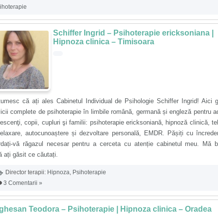
ihoterapie
Schiffer Ingrid – Psihoterapie ericksoniana |
Hipnoza clinica – Timisoara
umesc că ați ales Cabinetul Individual de Psihologie Schiffer Ingrid! Aici g
icii complete de psihoterapie în limbile română, germană și engleză pentru ad
escenţi, copii, cupluri şi familii: psihoterapie ericksoniană, hipnoză clinică, te
relaxare, autocunoaștere și dezvoltare personală, EMDR. Pășiți cu încrede
rdați-vă răgazul necesar pentru a cerceta cu atenție cabinetul meu. Mă b
 ați găsit ce căutați.
Director terapii:
Hipnoza
,
Psihoterapie
3 Comentarii »
hesan Teodora – Psihoterapie | Hipnoza clinica – Oradea