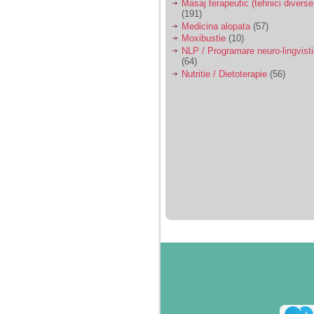
Masaj terapeutic (tehnici diverse
(191)
Medicina alopata
(57)
Moxibustie
(10)
NLP / Programare neuro-lingvist
(64)
Nutritie / Dietoterapie
(56)