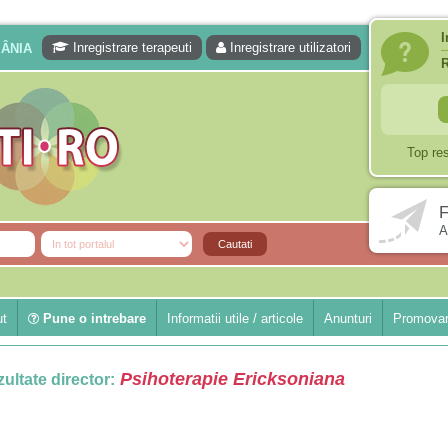
I
Inregistrare terapeuti
Inregistrare utilizatori
MÂNIA
Top re
F
A
ut
Pune o intrebare
Informatii utile / articole
Anunturi
Promovar
Psihoterapie Ericksoniana
ultate director: