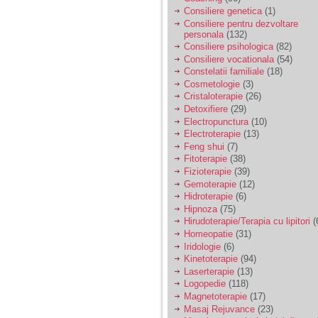
nimanui nu ii pasa de
mine. Din cauza asta
Consiliere genetica
(1)
am inceput sa beau
Consiliere pentru dezvoltare
alcool si am inceput
personala
(132)
sa ma culc cu barbati
Consiliere psihologica
(82)
pentru bani.
Consiliere vocationala
(54)
Constelatii familiale
(18)
Cosmetologie
(3)
Cristaloterapie
(26)
Detoxifiere
(29)
Electropunctura
(10)
Electroterapie
(13)
Feng shui
(7)
Fitoterapie
(38)
Fizioterapie
(39)
Gemoterapie
(12)
Hidroterapie
(6)
Hipnoza
(75)
Hirudoterapie/Terapia cu lipitori
(
Homeopatie
(31)
Iridologie
(6)
Kinetoterapie
(94)
Laserterapie
(13)
Logopedie
(118)
Magnetoterapie
(17)
Masaj Rejuvance
(23)