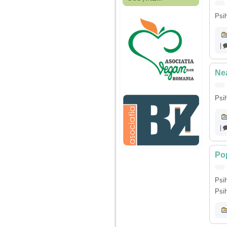
Fiica mea s-a nascut
cand eu aveam 17
Psih
ani, privind in urma
realizez cat de multe
greseli am facut in
educatia si cresterea
|
ei, am fost o mama
egoista, preocupata
de implinirea
Nea
profesionala, cand ea
era mica am neglijat-
o, ba chiar am fost si
agresiva, orice
Psih
greseala era taxata cu
o palma sau pedepse.
|
De 4 ani am o relatie
serioasa cu un barbat
in varsta de 32 de ani,
Pop
iar de aproximativ un
an jumate a inceput
sa se manifeste o
Psih
situatie care pe mine
Psih
ma deranjeaza.
Ma aflu aici pentru ca