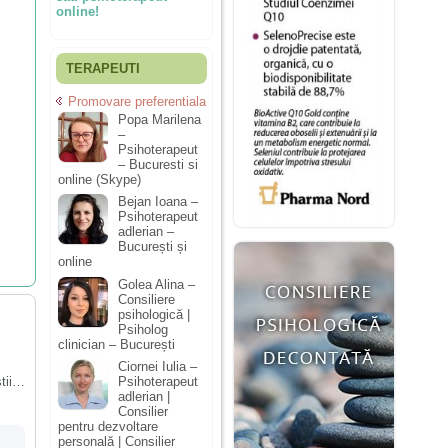
online!
TERAPEUTI
Promovare preferentiala
Popa Marilena
–
Psihoterapeut
– Bucuresti si
online (Skype)
Bejan Ioana –
Psihoterapeut
adlerian –
București și
online
Golea Alina –
Consiliere
psihologică |
Psiholog
clinician – București
Ciornei Iulia –
stii…
Psihoterapeut
adlerian |
Consilier
pentru dezvoltare
personală | Consilier