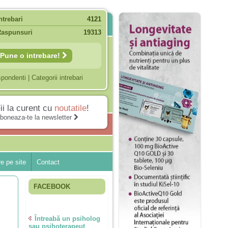
ntrebari
4121
Raspunsuri
19313
Pune o intrebare!
spondenti
|
Categorii intrebari
ii la curent cu
noutatile
!
boneaza-te la newsletter
e pe site
Contact
FACEBOOK
Întreabă un psiholog
sau psihoterapeut