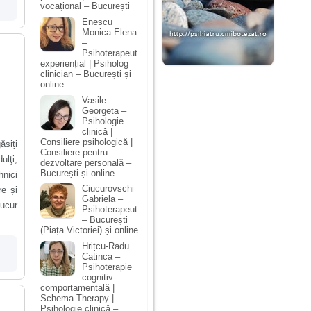
vocațional – București
Enescu
Monica Elena
–
Psihoterapeut
experiențial | Psiholog
clinician – București și
online
Vasile
Georgeta –
Psihologie
clinică |
Consiliere psihologică |
ăsiți
Consiliere pentru
ulţi,
dezvoltare personală –
București și online
hnici
Ciucurovschi
re și
Gabriela –
ucur
Psihoterapeut
– București
(Piața Victoriei) și online
Hrițcu-Radu
Catinca –
Psihoterapie
cognitiv-
comportamentală |
Schema Therapy |
Psihologie clinică –