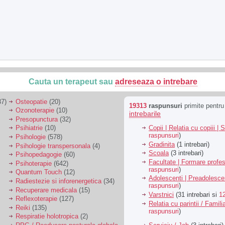
Cauta un terapeut sau
adreseaza o intrebare
7)
Osteopatie
(20)
19313
raspunsuri
primite pentr
Ozonoterapie
(10)
intrebarile
Presopunctura
(32)
Copii | Relatia cu copiii | 
Psihiatrie
(10)
raspunsuri
)
Psihologie
(578)
Gradinita
(1 intrebari)
Psihologie transpersonala
(4)
Scoala
(3 intrebari)
Psihopedagogie
(60)
Facultate | Formare profes
Psihoterapie
(642)
raspunsuri
)
Quantum Touch
(12)
Adolescenti | Preadolesce
Radiestezie si inforenergetica
(34)
raspunsuri
)
Recuperare medicala
(15)
Varstnici
(31 intrebari si
1
Reflexoterapie
(127)
Relatia cu parintii / Famili
Reiki
(135)
raspunsuri
)
Respiratie holotropica
(2)