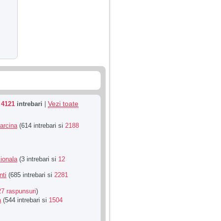
Vezi toate
u
4121
intrebari
|
Sarcina
(614 intrebari si
2188
ionala
(3 intrebari si
12
nti
(685 intrebari si
2281
27 raspunsuri
)
a
(544 intrebari si
1504