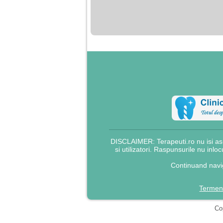
nimanui nu ii pasa de
mine. Din cauza asta
am inceput sa beau
alcool si am inceput
sa ma culc cu barbati
pentru bani.
DISCLAIMER: Terapeuti.ro nu isi asu
si utilizatori. Raspunsurile nu inlo
Continuand navig
Termeni
Cop