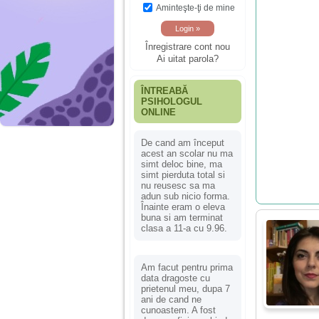
Aminteşte-ţi de mine
Înregistrare cont nou
Ai uitat parola?
ÎNTREABĂ
PSIHOLOGUL
ONLINE
De cand am început
acest an scolar nu ma
simt deloc bine, ma
simt pierduta total si
nu reusesc sa ma
adun sub nicio forma.
Înainte eram o eleva
buna si am terminat
clasa a 11-a cu 9.96.
Am facut pentru prima
data dragoste cu
prietenul meu, dupa 7
ani de cand ne
cunoastem. A fost