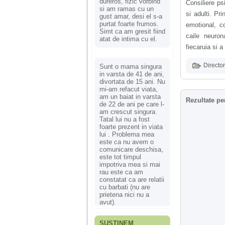
dureros, fizic vorbind
Consiliere ps
si am ramas cu un
si adulti. Pr
gust amar, desi el s-a
purtat foarte frumos.
emotional, co
Simt ca am gresit fiind
caile neuron
atat de intima cu el.
fiecaruia si a
Director
Sunt o mama singura
in varsta de 41 de ani,
divortata de 15 ani. Nu
mi-am refacut viata,
am un baiat in varsta
Rezultate pe
de 22 de ani pe care l-
am crescut singura.
Tatal lui nu a fost
foarte prezent in viata
lui . Problema mea
este ca nu avem o
comunicare deschisa,
este tot timpul
impotriva mea si mai
rau este ca am
constatat ca are relatii
cu barbati (nu are
prietena nici nu a
avut).
SUSȚINEM