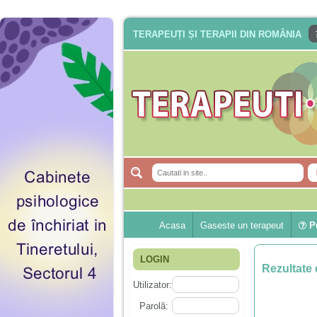
TERAPEUȚI ȘI TERAPII DIN ROMÂNIA
Acasa
Gaseste un terapeut
Pu
LOGIN
Rezultate 
Utilizator:
Parolă: