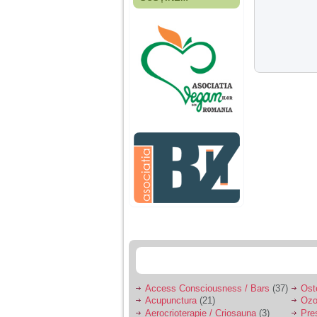
Fiica mea s-a nascut
cand eu aveam 17
ani, privind in urma
realizez cat de multe
greseli am facut in
educatia si cresterea
ei, am fost o mama
egoista, preocupata
de implinirea
profesionala, cand ea
era mica am neglijat-
o, ba chiar am fost si
agresiva, orice
greseala era taxata cu
o palma sau pedepse.
De 4 ani am o relatie
serioasa cu un barbat
in varsta de 32 de ani,
iar de aproximativ un
an jumate a inceput
sa se manifeste o
situatie care pe mine
ma deranjeaza.
Access Consciousness / Bars
(37)
Ost
Acupunctura
(21)
Ozo
Ma aflu aici pentru ca
Aerocrioterapie / Criosauna
(3)
Pre