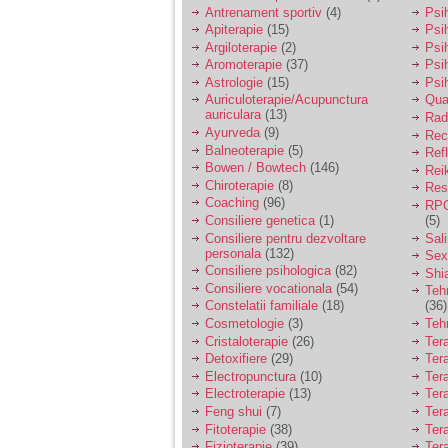
vreau sa stiu daca am
Antrenament sportiv
(4)
Psih
nevoie de un psiholog
Apiterapie
(15)
Psi
sau psihiatru.
Argiloterapie
(2)
Psi
Aromoterapie
(37)
Psi
Astrologie
(15)
Psi
Sunt casatorita, am
Auriculoterapie/Acupunctura
Qua
31 de ani si un copil in
auriculara
(13)
varsta de 2 ani care
Radi
mi-e lumina ochilor.
Ayurveda
(9)
Rec
De ceva timp simt ca
Balneoterapie
(5)
Ref
mi s-a adunat
Bowen / Bowtech
(146)
Rei
oboseala, o oboseala
Chiroterapie
(8)
Resp
cronica de care nu pot
Coaching
(96)
RPG
scapa si simt ca din
Consiliere genetica
(1)
(5)
cauza ei nu pot
controla nervii si
Consiliere pentru dezvoltare
Sal
cateodata are copilul
personala
(132)
Sex
de suferit.
Consiliere psihologica
(82)
Shi
Consiliere vocationala
(54)
Teh
Constelatii familiale
(18)
(36)
Am o bariera peste
Cosmetologie
(3)
Teh
care nu pot trece:
Cristaloterapie
(26)
Ter
prietena mea a ramas
Detoxifiere
(29)
Ter
insarcinata cu o fata.
Electropunctura
(10)
Ter
Am fost de comun
Electroterapie
(13)
Ter
acord sa facem un
copil, cu gandul ca e
Feng shui
(7)
Tera
baiat.
Fitoterapie
(38)
Ter
Fizioterapie
(39)
Ter