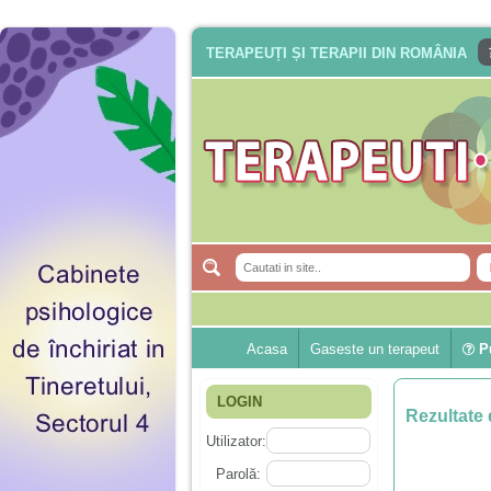
TERAPEUȚI ȘI TERAPII DIN ROMÂNIA
Acasa
Gaseste un terapeut
Pu
LOGIN
Rezultate 
Utilizator:
Parolă: