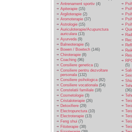
vreau sa stiu daca am
Antrenament sportiv
(4)
Psih
nevoie de un psiholog
Apiterapie
(15)
Psi
sau psihiatru.
Argiloterapie
(2)
Psi
Aromoterapie
(37)
Psi
Astrologie
(15)
Psi
Sunt casatorita, am
Auriculoterapie/Acupunctura
Qua
31 de ani si un copil in
auriculara
(13)
varsta de 2 ani care
Radi
mi-e lumina ochilor.
Ayurveda
(9)
Rec
De ceva timp simt ca
Balneoterapie
(5)
Ref
mi s-a adunat
Bowen / Bowtech
(146)
Rei
oboseala, o oboseala
Chiroterapie
(8)
Resp
cronica de care nu pot
Coaching
(96)
RPG
scapa si simt ca din
Consiliere genetica
(1)
(5)
cauza ei nu pot
controla nervii si
Consiliere pentru dezvoltare
Sal
cateodata are copilul
personala
(132)
Sex
de suferit.
Consiliere psihologica
(82)
Shi
Consiliere vocationala
(54)
Teh
Constelatii familiale
(18)
(36)
Am o bariera peste
Cosmetologie
(3)
Teh
care nu pot trece:
Cristaloterapie
(26)
Ter
prietena mea a ramas
Detoxifiere
(29)
Ter
insarcinata cu o fata.
Electropunctura
(10)
Ter
Am fost de comun
Electroterapie
(13)
Ter
acord sa facem un
copil, cu gandul ca e
Feng shui
(7)
Tera
baiat.
Fitoterapie
(38)
Ter
Fizioterapie
(39)
Ter