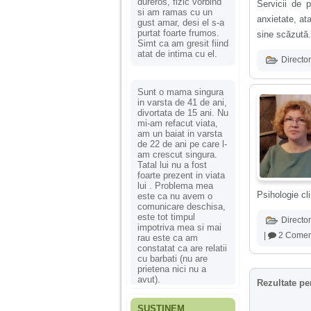
dureros, fizic vorbind
Servicii de p
si am ramas cu un
anxietate, ata
gust amar, desi el s-a
purtat foarte frumos.
sine scăzută.
Simt ca am gresit fiind
atat de intima cu el.
Director
Sunt o mama singura
in varsta de 41 de ani,
divortata de 15 ani. Nu
mi-am refacut viata,
am un baiat in varsta
de 22 de ani pe care l-
am crescut singura.
Tatal lui nu a fost
foarte prezent in viata
lui . Problema mea
Psihologie cli
este ca nu avem o
comunicare deschisa,
este tot timpul
Director
impotriva mea si mai
|
2 Coment
rau este ca am
constatat ca are relatii
cu barbati (nu are
prietena nici nu a
avut).
Rezultate pe
SUSȚINEM