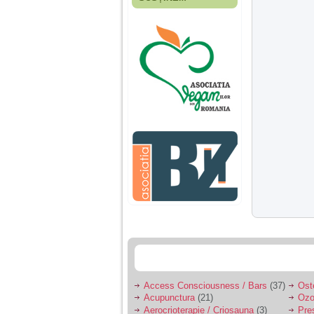
Fiica mea s-a nascut
cand eu aveam 17
ani, privind in urma
realizez cat de multe
greseli am facut in
educatia si cresterea
ei, am fost o mama
egoista, preocupata
de implinirea
profesionala, cand ea
era mica am neglijat-
o, ba chiar am fost si
agresiva, orice
greseala era taxata cu
o palma sau pedepse.
De 4 ani am o relatie
serioasa cu un barbat
in varsta de 32 de ani,
iar de aproximativ un
an jumate a inceput
sa se manifeste o
situatie care pe mine
ma deranjeaza.
Access Consciousness / Bars
(37)
Ost
Acupunctura
(21)
Ozo
Ma aflu aici pentru ca
Aerocrioterapie / Criosauna
(3)
Pre