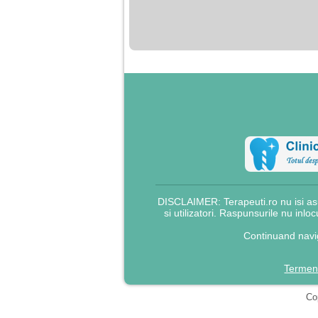
nimanui nu ii pasa de
mine. Din cauza asta
am inceput sa beau
alcool si am inceput
sa ma culc cu barbati
pentru bani.
DISCLAIMER: Terapeuti.ro nu isi asu
si utilizatori. Raspunsurile nu inlo
Continuand navig
Termeni
Cop