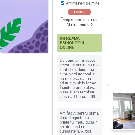
Aminteşte-ţi de mine
Înregistrare cont nou
Ai uitat parola?
ÎNTREABĂ
PSIHOLOGUL
ONLINE
De cand am început
acest an scolar nu ma
simt deloc bine, ma
simt pierduta total si
nu reusesc sa ma
adun sub nicio forma.
Înainte eram o eleva
buna si am terminat
clasa a 11-a cu 9.96.
Am facut pentru prima
data dragoste cu
prietenul meu, dupa 7
ani de cand ne
cunoastem. A fost