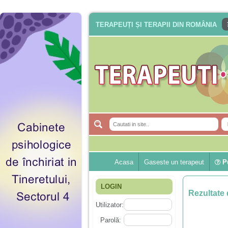
TERAPEUȚI ȘI TERAPII DIN ROMÂNIA
Acasa
Gaseste un terapeut
Pu
LOGIN
Rezultate 
Utilizator:
Parolă: