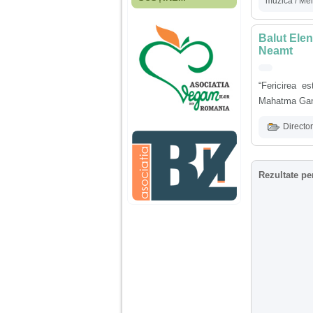
muzica / Mel
Fiica mea s-a nascut
cand eu aveam 17
ani, privind in urma
Balut Elen
realizez cat de multe
greseli am facut in
Neamt
educatia si cresterea
ei, am fost o mama
egoista, preocupata
“Fericirea e
de implinirea
profesionala, cand ea
Mahatma Gan
era mica am neglijat-
o, ba chiar am fost si
Director
agresiva, orice
greseala era taxata cu
o palma sau pedepse.
Rezultate pe
De 4 ani am o relatie
serioasa cu un barbat
in varsta de 32 de ani,
iar de aproximativ un
an jumate a inceput
sa se manifeste o
situatie care pe mine
ma deranjeaza.
Ma aflu aici pentru ca