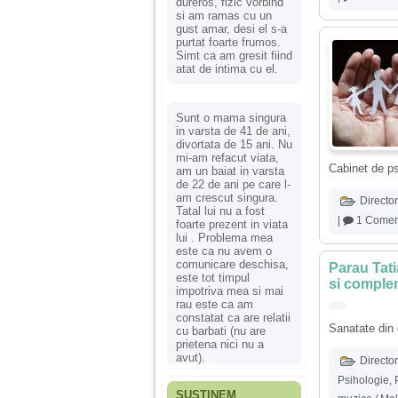
dureros, fizic vorbind
si am ramas cu un
gust amar, desi el s-a
purtat foarte frumos.
Simt ca am gresit fiind
atat de intima cu el.
Sunt o mama singura
in varsta de 41 de ani,
divortata de 15 ani. Nu
mi-am refacut viata,
Cabinet de ps
am un baiat in varsta
de 22 de ani pe care l-
am crescut singura.
Director
Tatal lui nu a fost
|
1 Comen
foarte prezent in viata
lui . Problema mea
este ca nu avem o
comunicare deschisa,
Parau Tati
este tot timpul
si comple
impotriva mea si mai
rau este ca am
constatat ca are relatii
Sanatate din c
cu barbati (nu are
prietena nici nu a
avut).
Director
Psihologie
,
SUSȚINEM