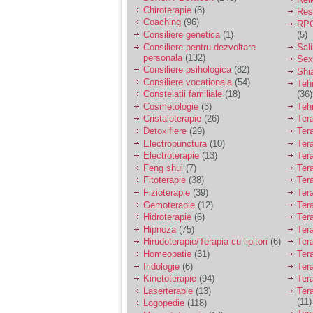
Chiroterapie
(8)
Resp
Coaching
(96)
Am 14 ani si o mare
RPG
problema. Acum 8 luni
Consiliere genetica
(1)
(5)
am inceput o relatie
Consiliere pentru dezvoltare
Sal
cu un baiat in varsta
personala
(132)
Sex
de 20 de ani, m-a
Consiliere psihologica
(82)
Shi
cucerit cu vorbe dulci,
Consiliere vocationala
(54)
Teh
cadouri, promisiuni de
Constelatii familiale
(18)
(36)
casatorie, asa ca m-
Cosmetologie
(3)
Teh
am culcat cu el si in
scurt timp am ramas
Cristaloterapie
(26)
Ter
insarcinata. El cand a
Detoxifiere
(29)
Ter
aflat a plecat in afara,
Electropunctura
(10)
Ter
la munca, si a rupt
Electroterapie
(13)
Ter
orice legatura cu
Feng shui
(7)
Tera
mine. Mama m-a batut
Fitoterapie
(38)
Ter
si m-a jignit in ultimul
hal, ba chiar m-a fortat
Fizioterapie
(39)
Ter
sa stau sa imi
Gemoterapie
(12)
Ter
introduca coada de
Hidroterapie
(6)
Ter
mop in vagin.
Hipnoza
(75)
Ter
Hirudoterapie/Terapia cu lipitori
(6)
Tera
Homeopatie
(31)
Ter
Am 20 ani si am avut
Iridologie
(6)
Tera
o viata foarte grea. O
Kinetoterapie
(94)
Tera
familie care nu m-a
Laserterapie
(13)
Tera
crescut cum trebuie,
(11)
tata alcoolic, mai
Logopedie
(118)