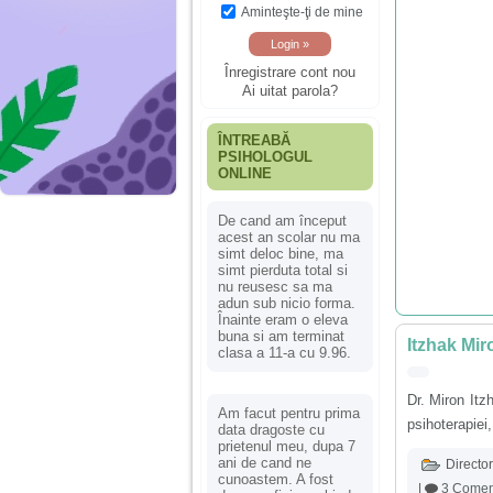
Aminteşte-ţi de mine
Înregistrare cont nou
Ai uitat parola?
ÎNTREABĂ
PSIHOLOGUL
ONLINE
De cand am început
acest an scolar nu ma
simt deloc bine, ma
simt pierduta total si
nu reusesc sa ma
adun sub nicio forma.
Înainte eram o eleva
buna si am terminat
Itzhak Mir
clasa a 11-a cu 9.96.
Dr. Miron Itzh
Am facut pentru prima
psihoterapiei,
data dragoste cu
prietenul meu, dupa 7
ani de cand ne
Director
cunoastem. A fost
|
3 Coment