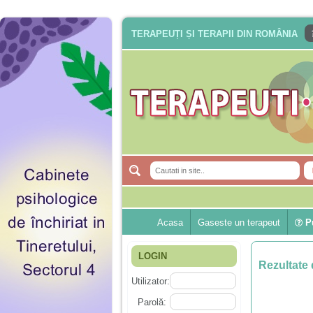
TERAPEUȚI ȘI TERAPII DIN ROMÂNIA
Acasa
Gaseste un terapeut
Pu
LOGIN
Rezultate 
Utilizator:
Parolă: