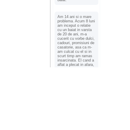
Am 14 ani si o mare
problema. Acum 8 luni
am inceput o relatie
cu un baiat in varsta
de 20 de ani, m-a
cucerit cu vorbe dulci,
cadouri, promisiuni de
casatorie, asa ca m-
am culcat cu el si in
scurt timp am ramas
insarcinata. El cand a
aflat a plecat in afara,
la munca, si a rupt
orice legatura cu
mine. Mama m-a batut
si m-a jignit in ultimul
hal, ba chiar m-a fortat
sa stau sa imi
introduca coada de
mop in vagin.
Am 20 ani si am avut
o viata foarte grea. O
familie care nu m-a
crescut cum trebuie,
tata alcoolic, mai