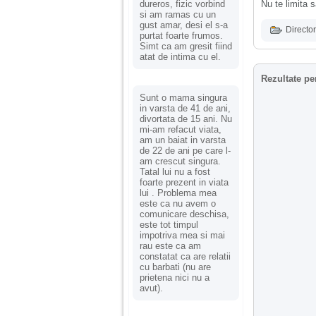
dureros, fizic vorbind
Nu te limita s
si am ramas cu un
gust amar, desi el s-a
Director
purtat foarte frumos.
Simt ca am gresit fiind
atat de intima cu el.
Rezultate pe
Sunt o mama singura
in varsta de 41 de ani,
divortata de 15 ani. Nu
mi-am refacut viata,
am un baiat in varsta
de 22 de ani pe care l-
am crescut singura.
Tatal lui nu a fost
foarte prezent in viata
lui . Problema mea
este ca nu avem o
comunicare deschisa,
este tot timpul
impotriva mea si mai
rau este ca am
constatat ca are relatii
cu barbati (nu are
prietena nici nu a
avut).