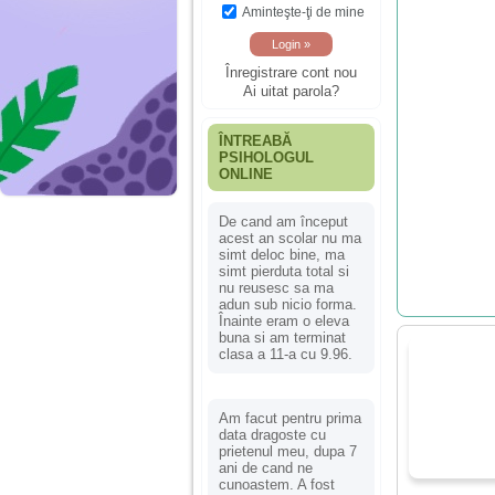
Aminteşte-ţi de mine
Înregistrare cont nou
Ai uitat parola?
ÎNTREABĂ
PSIHOLOGUL
ONLINE
De cand am început
acest an scolar nu ma
simt deloc bine, ma
simt pierduta total si
nu reusesc sa ma
adun sub nicio forma.
Înainte eram o eleva
buna si am terminat
clasa a 11-a cu 9.96.
Am facut pentru prima
data dragoste cu
prietenul meu, dupa 7
ani de cand ne
cunoastem. A fost