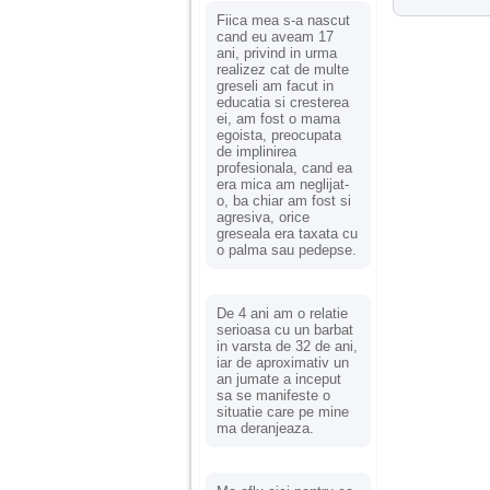
Fiica mea s-a nascut
cand eu aveam 17
ani, privind in urma
realizez cat de multe
greseli am facut in
educatia si cresterea
ei, am fost o mama
egoista, preocupata
de implinirea
profesionala, cand ea
era mica am neglijat-
o, ba chiar am fost si
agresiva, orice
greseala era taxata cu
o palma sau pedepse.
De 4 ani am o relatie
serioasa cu un barbat
in varsta de 32 de ani,
iar de aproximativ un
an jumate a inceput
sa se manifeste o
situatie care pe mine
ma deranjeaza.
Ma aflu aici pentru ca