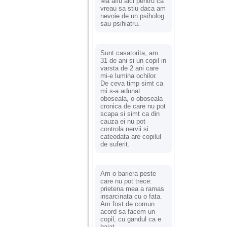
vreau sa stiu daca am
nevoie de un psiholog
sau psihiatru.
Sunt casatorita, am
31 de ani si un copil in
varsta de 2 ani care
mi-e lumina ochilor.
De ceva timp simt ca
mi s-a adunat
oboseala, o oboseala
cronica de care nu pot
scapa si simt ca din
cauza ei nu pot
controla nervii si
cateodata are copilul
de suferit.
Am o bariera peste
care nu pot trece:
prietena mea a ramas
insarcinata cu o fata.
Am fost de comun
acord sa facem un
copil, cu gandul ca e
baiat.