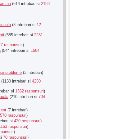
Sarcina
(614 intrebari si
2188
ionala
(3 intrebari si
12
nti
(685 intrebari si
2281
27 raspunsuri
)
a
(544 intrebari si
1504
rse probleme
(3 intrebari)
(1130 intrebari si
4250
rebari si
1362 raspunsuri
)
xuala
(210 intrebari si
704
ment
(7 intrebari)
570 raspunsuri
)
ebari si
420 raspunsuri
)
1153 raspunsuri
)
spunsuri
)
si
70 raspunsuri
)