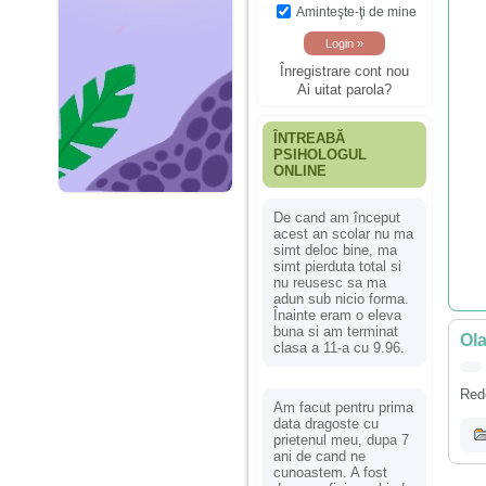
Aminteşte-ţi de mine
Înregistrare cont nou
Ai uitat parola?
ÎNTREABĂ
PSIHOLOGUL
ONLINE
De cand am început
acest an scolar nu ma
simt deloc bine, ma
simt pierduta total si
nu reusesc sa ma
adun sub nicio forma.
Înainte eram o eleva
buna si am terminat
Ola
clasa a 11-a cu 9.96.
Rede
Am facut pentru prima
data dragoste cu
prietenul meu, dupa 7
ani de cand ne
cunoastem. A fost