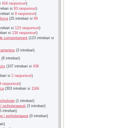
si
416 raspunsuri
)
rebari si
83 raspunsuri
)
trebari si
8 raspunsuri
)
lsiva
(25 intrebari si
89
trebari si
123 raspunsuri
)
ebari si
134 raspunsuri
)
u de comportament
(123 intrebari si
icamentos
(3 intrebari)
t
(8 intrebari)
ziv
(107 intrebari si
436
ebari si
2 raspunsuri
)
9 raspunsuri
)
ica
(303 intrebari si
1166
sihologie
(1 intrebari)
/ psihoterapeuti
(3 intrebari)
6 intrebari)
g / psihoterapeut
(0 intrebari)
ari)