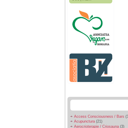
Fiica mea s-a nascut
cand eu aveam 17
ani, privind in urma
realizez cat de multe
greseli am facut in
educatia si cresterea
ei, am fost o mama
egoista, preocupata
de implinirea
profesionala, cand ea
era mica am neglijat-
o, ba chiar am fost si
agresiva, orice
greseala era taxata cu
o palma sau pedepse.
De 4 ani am o relatie
serioasa cu un barbat
in varsta de 32 de ani,
iar de aproximativ un
an jumate a inceput
sa se manifeste o
situatie care pe mine
ma deranjeaza.
Access Consciousness / Bars
(3
Acupunctura
(21)
Ma aflu aici pentru ca
Aerocrioterapie / Criosauna
(3)