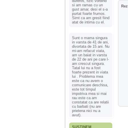
dureros, fizic vorbind
si am ramas cu un
Rez
gust amar, desi el s-a
purtat foarte frumos.
Simt ca am gresit fiind
atat de intima cu el.
Sunt o mama singura
in varsta de 41 de ani,
divortata de 15 ani. Nu
mi-am refacut viata,
am un baiat in varsta
de 22 de ani pe care l-
am crescut singura.
Tatal lui nu a fost
foarte prezent in viata
lui . Problema mea
este ca nu avem o
comunicare deschisa,
este tot timpul
impotriva mea si mai
rau este ca am
constatat ca are relatii
cu barbati (nu are
prietena nici nu a
avut).
SUSȚINEM