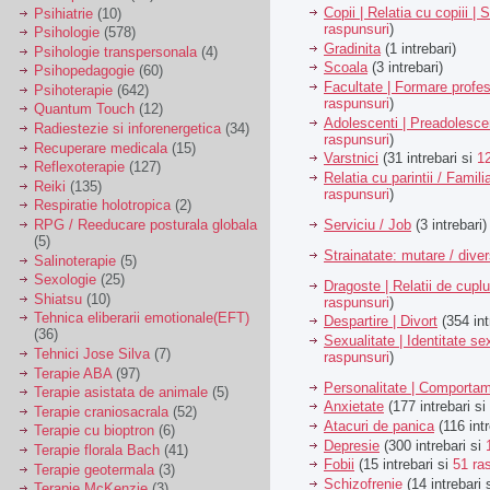
Copii | Relatia cu copiii | 
Psihiatrie
(10)
raspunsuri
)
Psihologie
(578)
Gradinita
(1 intrebari)
Psihologie transpersonala
(4)
Scoala
(3 intrebari)
Psihopedagogie
(60)
Facultate | Formare profes
Psihoterapie
(642)
raspunsuri
)
Quantum Touch
(12)
Adolescenti | Preadolesce
Radiestezie si inforenergetica
(34)
raspunsuri
)
Recuperare medicala
(15)
Varstnici
(31 intrebari si
1
Reflexoterapie
(127)
Relatia cu parintii / Famili
Reiki
(135)
raspunsuri
)
Respiratie holotropica
(2)
Serviciu / Job
(3 intrebari)
RPG / Reeducare posturala globala
(5)
Strainatate: mutare / dive
Salinoterapie
(5)
Sexologie
(25)
Dragoste | Relatii de cuplu
Shiatsu
(10)
raspunsuri
)
Tehnica eliberarii emotionale(EFT)
Despartire | Divort
(354 int
(36)
Sexualitate | Identitate se
Tehnici Jose Silva
(7)
raspunsuri
)
Terapie ABA
(97)
Personalitate | Comporta
Terapie asistata de animale
(5)
Anxietate
(177 intrebari si
Terapie craniosacrala
(52)
Atacuri de panica
(116 intr
Terapie cu bioptron
(6)
Depresie
(300 intrebari si
Terapie florala Bach
(41)
Fobii
(15 intrebari si
51 ra
Terapie geotermala
(3)
Schizofrenie
(14 intrebari 
Terapie McKenzie
(3)