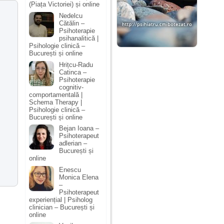
(Piața Victoriei) și online
Nedelcu
Cătălin –
Psihoterapie
psihanalitică |
Psihologie clinică –
București și online
Hrițcu-Radu
Catinca –
Psihoterapie
cognitiv-
comportamentală |
Schema Therapy |
Psihologie clinică –
București și online
Bejan Ioana –
Psihoterapeut
adlerian –
București și
online
Enescu
Monica Elena
–
Psihoterapeut
experiențial | Psiholog
clinician – București și
online