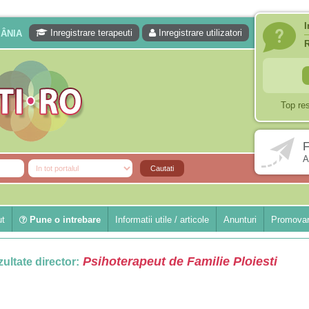
I
Inregistrare terapeuti
Inregistrare utilizatori
MÂNIA
Top re
F
A
ut
Pune o intrebare
Informatii utile / articole
Anunturi
Promovar
Psihoterapeut de Familie Ploiesti
ultate director: