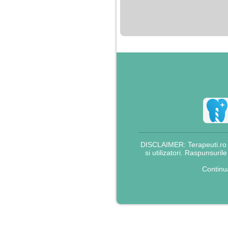
nimanui nu ii pasa de
mine. Din cauza asta
am inceput sa beau
alcool si am inceput
sa ma culc cu barbati
pentru bani.
DISCLAIMER: Terapeuti.ro nu
si utilizatori. Raspunsuril
Continu