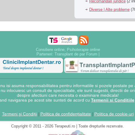
Recomandari juridice
(2 in
Diverse | Alte probleme
(70
Consiliere online, Psihoterapie online
Parteneri:
Transplant de par Forum
|
 isi asuma responsabilitatea pentru informatiile si pozele postate pe a
e nu inlocuiesc un consult de specialitate, ele sunt sugestii, directii de o
despre afectiuni care necesita o examinare medicala!
and navigarea pe acest site sunteti de acord cu
Termenii si Conditiile
Termeni şi Condiții
Politica de confidențialitate
Politica de cookie-uri
|
|
Copyright © 2011 - 2026 Terapeuti.ro | Toate drepturile rezervate.