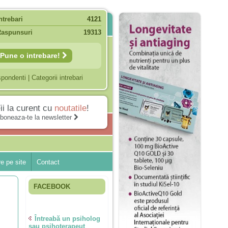
ntrebari
4121
Raspunsuri
19313
Pune o intrebare!
spondenti
|
Categorii intrebari
ii la curent cu
noutatile
!
boneaza-te la newsletter
e pe site
Contact
FACEBOOK
Întreabă un psiholog
sau psihoterapeut