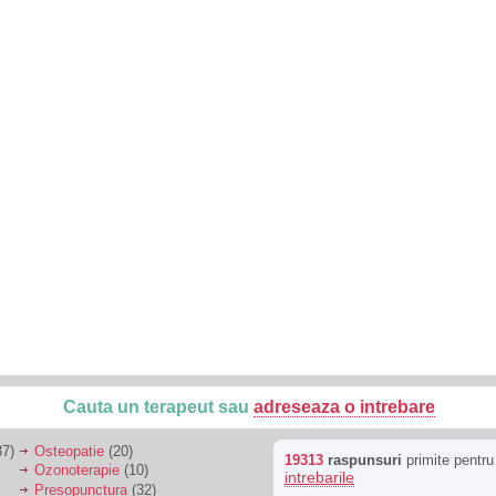
Cauta un terapeut sau
adreseaza o intrebare
7)
Osteopatie
(20)
19313
raspunsuri
primite pentr
Ozonoterapie
(10)
intrebarile
Presopunctura
(32)