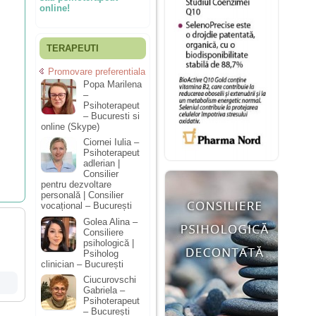
online!
TERAPEUTI
Promovare preferentiala
Popa Marilena
–
Psihoterapeut
– Bucuresti si
online (Skype)
Ciornei Iulia –
Psihoterapeut
adlerian |
Consilier
pentru dezvoltare
personală | Consilier
vocațional – București
Golea Alina –
Consiliere
psihologică |
Psiholog
clinician – București
Ciucurovschi
Gabriela –
Psihoterapeut
– București