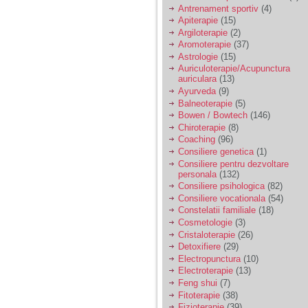
vreau sa stiu daca am
Antrenament sportiv
(4)
nevoie de un psiholog
Apiterapie
(15)
sau psihiatru.
Argiloterapie
(2)
Aromoterapie
(37)
Astrologie
(15)
Sunt casatorita, am
Auriculoterapie/Acupunctura
31 de ani si un copil in
auriculara
(13)
varsta de 2 ani care
mi-e lumina ochilor.
Ayurveda
(9)
De ceva timp simt ca
Balneoterapie
(5)
mi s-a adunat
Bowen / Bowtech
(146)
oboseala, o oboseala
Chiroterapie
(8)
cronica de care nu pot
Coaching
(96)
scapa si simt ca din
Consiliere genetica
(1)
cauza ei nu pot
controla nervii si
Consiliere pentru dezvoltare
cateodata are copilul
personala
(132)
de suferit.
Consiliere psihologica
(82)
Consiliere vocationala
(54)
Constelatii familiale
(18)
Am o bariera peste
Cosmetologie
(3)
care nu pot trece:
Cristaloterapie
(26)
prietena mea a ramas
Detoxifiere
(29)
insarcinata cu o fata.
Electropunctura
(10)
Am fost de comun
Electroterapie
(13)
acord sa facem un
copil, cu gandul ca e
Feng shui
(7)
baiat.
Fitoterapie
(38)
Fizioterapie
(39)