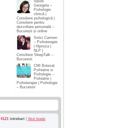
Vasile
Georgeta –
Psihologie
clinică |
Consiliere psihologică |
Consiliere pentru
dezvoltare personală –
București și online
Sorici Carmen
– Psihoterapie
| Hipnoza |
NLP |
Consiliere SleepTalk –
Bucuresti
CMI Botezat
Psihiatrie si
Psihologie –
Psihiatrie |
Psihoterapie | Psihologie
– Bucuresti
Vezi toate
u
4121
intrebari
|