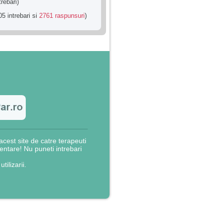
trebari)
5 intrebari si
2761 raspunsuri
)
cest site de catre terapeuti
rientare! Nu puneti intrebari
utilizarii.