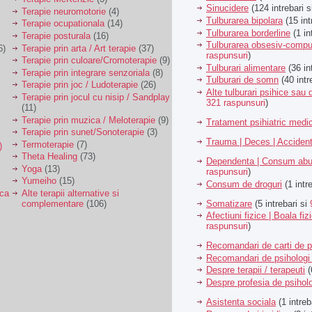
Sinucidere
(124 intrebari 
Terapie neuromotorie
(4)
Tulburarea bipolara
(15 int
Terapie ocupationala
(14)
Tulburarea borderline
(1 in
Terapie posturala
(16)
Tulburarea obsesiv-compu
6)
Terapie prin arta / Art terapie
(37)
raspunsuri
)
Terapie prin culoare/Cromoterapie
(9)
Tulburari alimentare
(36 in
Terapie prin integrare senzoriala
(8)
Tulburari de somn
(40 intr
Terapie prin joc / Ludoterapie
(26)
Alte tulburari psihice sa
Terapie prin jocul cu nisip / Sandplay
321 raspunsuri
)
(11)
Terapie prin muzica / Meloterapie
(9)
Tratament psihiatric med
Terapie prin sunet/Sonoterapie
(3)
Trauma | Deces | Acciden
Termoterapie
(7)
)
Theta Healing
(73)
Dependenta | Consum abu
Yoga
(13)
raspunsuri
)
Yumeiho
(15)
Consum de droguri
(1 intr
ica
Alte terapii alternative si
Somatizare
(5 intrebari si
complementare
(106)
Afectiuni fizice | Boala fiz
raspunsuri
)
Recomandari de carti de p
Recomandari de psihologi 
Despre terapii / terapeuti
(
Despre profesia de psiholo
Asistenta sociala
(1 intreb