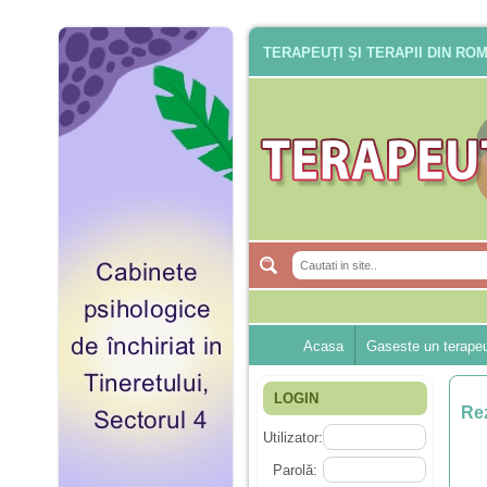
TERAPEUȚI ȘI TERAPII DIN RO
Acasa
Gaseste un terape
LOGIN
Rez
Utilizator:
Parolă: