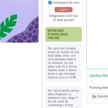
Aminteşte-ţi de mine
Înregistrare cont nou
Ai uitat parola?
ÎNTREABĂ
PSIHOLOGUL
ONLINE
De cand am început
acest an scolar nu ma
simt deloc bine, ma
simt pierduta total si
nu reusesc sa ma
adun sub nicio forma.
Înainte eram o eleva
buna si am terminat
Jantea Mar
clasa a 11-a cu 9.96.
Psiholog Mar
Am facut pentru prima
data dragoste cu
Director
prietenul meu, dupa 7
ani de cand ne
cunoastem. A fost