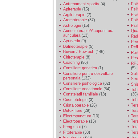
vreau sa stiu daca am
Antrenament sportiv
(4)
Psih
nevoie de un psiholog
Apiterapie
(15)
Psi
sau psihiatru.
Argiloterapie
(2)
Psi
Aromoterapie
(37)
Psi
Astrologie
(15)
Psi
Sunt casatorita, am
Auriculoterapie/Acupunctura
Qua
31 de ani si un copil in
auriculara
(13)
varsta de 2 ani care
Radi
mi-e lumina ochilor.
Ayurveda
(9)
Rec
De ceva timp simt ca
Balneoterapie
(5)
Ref
mi s-a adunat
Bowen / Bowtech
(146)
Rei
oboseala, o oboseala
Chiroterapie
(8)
Resp
cronica de care nu pot
Coaching
(96)
RPG
scapa si simt ca din
Consiliere genetica
(1)
(5)
cauza ei nu pot
controla nervii si
Consiliere pentru dezvoltare
Sal
cateodata are copilul
personala
(132)
Sex
de suferit.
Consiliere psihologica
(82)
Shi
Consiliere vocationala
(54)
Teh
Constelatii familiale
(18)
(36)
Am o bariera peste
Cosmetologie
(3)
Teh
care nu pot trece:
Cristaloterapie
(26)
Ter
prietena mea a ramas
Detoxifiere
(29)
Ter
insarcinata cu o fata.
Electropunctura
(10)
Ter
Am fost de comun
Electroterapie
(13)
Ter
acord sa facem un
copil, cu gandul ca e
Feng shui
(7)
Tera
baiat.
Fitoterapie
(38)
Ter
Fizioterapie
(39)
Ter