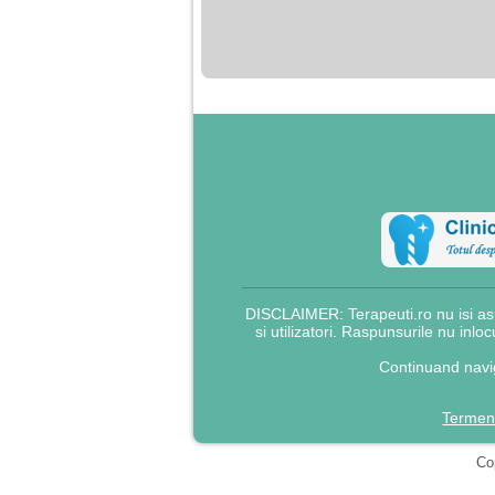
nimanui nu ii pasa de
mine. Din cauza asta
am inceput sa beau
alcool si am inceput
sa ma culc cu barbati
pentru bani.
DISCLAIMER: Terapeuti.ro nu isi asu
si utilizatori. Raspunsurile nu inlo
Continuand navig
Termeni
Cop