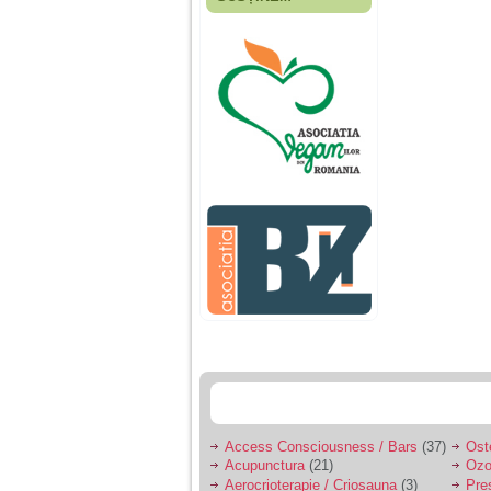
Fiica mea s-a nascut
cand eu aveam 17
ani, privind in urma
realizez cat de multe
greseli am facut in
educatia si cresterea
ei, am fost o mama
egoista, preocupata
de implinirea
profesionala, cand ea
era mica am neglijat-
o, ba chiar am fost si
agresiva, orice
greseala era taxata cu
o palma sau pedepse.
De 4 ani am o relatie
serioasa cu un barbat
in varsta de 32 de ani,
iar de aproximativ un
an jumate a inceput
sa se manifeste o
situatie care pe mine
ma deranjeaza.
Access Consciousness / Bars
(37)
Ost
Acupunctura
(21)
Ozo
Ma aflu aici pentru ca
Aerocrioterapie / Criosauna
(3)
Pre