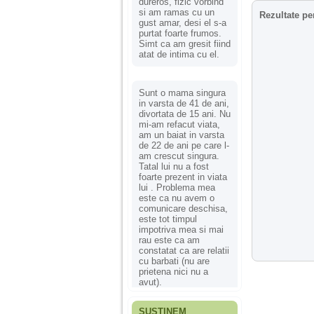
dureros, fizic vorbind
si am ramas cu un
Rezultate pe
gust amar, desi el s-a
purtat foarte frumos.
Simt ca am gresit fiind
atat de intima cu el.
Sunt o mama singura
in varsta de 41 de ani,
divortata de 15 ani. Nu
mi-am refacut viata,
am un baiat in varsta
de 22 de ani pe care l-
am crescut singura.
Tatal lui nu a fost
foarte prezent in viata
lui . Problema mea
este ca nu avem o
comunicare deschisa,
este tot timpul
impotriva mea si mai
rau este ca am
constatat ca are relatii
cu barbati (nu are
prietena nici nu a
avut).
SUSȚINEM