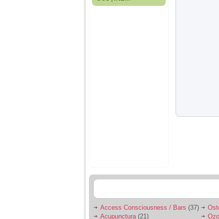
Fiica mea s-a nascut
cand eu aveam 17
ani, privind in urma
realizez cat de multe
greseli am facut in
educatia si cresterea
ei, am fost o mama
egoista, preocupata
de implinirea
profesionala, cand ea
era mica am neglijat-
o, ba chiar am fost si
agresiva, orice
greseala era taxata cu
o palma sau pedepse.
De 4 ani am o relatie
serioasa cu un barbat
in varsta de 32 de ani,
iar de aproximativ un
an jumate a inceput
sa se manifeste o
situatie care pe mine
ma deranjeaza.
Access Consciousness / Bars
(37)
Ost
Ma aflu aici pentru ca
Acupunctura
(21)
Ozo