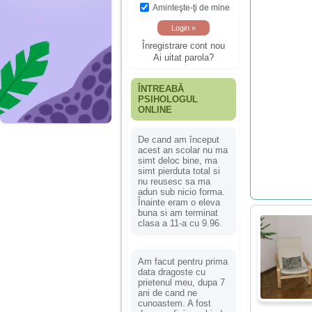
Aminteşte-ţi de mine
Înregistrare cont nou
Ai uitat parola?
ÎNTREABĂ
PSIHOLOGUL
ONLINE
De cand am început
acest an scolar nu ma
simt deloc bine, ma
simt pierduta total si
nu reusesc sa ma
adun sub nicio forma.
Înainte eram o eleva
buna si am terminat
clasa a 11-a cu 9.96.
Am facut pentru prima
data dragoste cu
prietenul meu, dupa 7
ani de cand ne
cunoastem. A fost