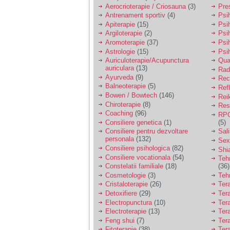
vreau sa stiu daca am
Aerocrioterapie / Criosauna
(3)
Pre
nevoie de un psiholog
Antrenament sportiv
(4)
Psih
sau psihiatru.
Apiterapie
(15)
Psi
Argiloterapie
(2)
Psi
Aromoterapie
(37)
Psi
Sunt casatorita, am
Astrologie
(15)
Psi
31 de ani si un copil in
varsta de 2 ani care
Auriculoterapie/Acupunctura
Qua
mi-e lumina ochilor.
auriculara
(13)
Radi
De ceva timp simt ca
Ayurveda
(9)
Rec
mi s-a adunat
Balneoterapie
(5)
Ref
oboseala, o oboseala
Bowen / Bowtech
(146)
Rei
cronica de care nu pot
Chiroterapie
(8)
Resp
scapa si simt ca din
Coaching
(96)
cauza ei nu pot
RPG
controla nervii si
Consiliere genetica
(1)
(5)
cateodata are copilul
Consiliere pentru dezvoltare
Sal
de suferit.
personala
(132)
Sex
Consiliere psihologica
(82)
Shi
Consiliere vocationala
(54)
Teh
Am o bariera peste
Constelatii familiale
(18)
(36)
care nu pot trece:
Cosmetologie
(3)
Teh
prietena mea a ramas
Cristaloterapie
(26)
Ter
insarcinata cu o fata.
Detoxifiere
(29)
Ter
Am fost de comun
Electropunctura
(10)
Ter
acord sa facem un
copil, cu gandul ca e
Electroterapie
(13)
Ter
baiat.
Feng shui
(7)
Tera
Fitoterapie
(38)
Ter