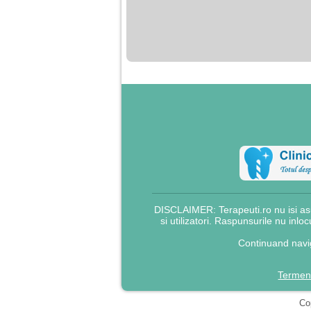
nimanui nu ii pasa de
mine. Din cauza asta
am inceput sa beau
alcool si am inceput
sa ma culc cu barbati
pentru bani.
DISCLAIMER: Terapeuti.ro nu isi asu
si utilizatori. Raspunsurile nu inlo
Continuand navig
Termeni
Cop