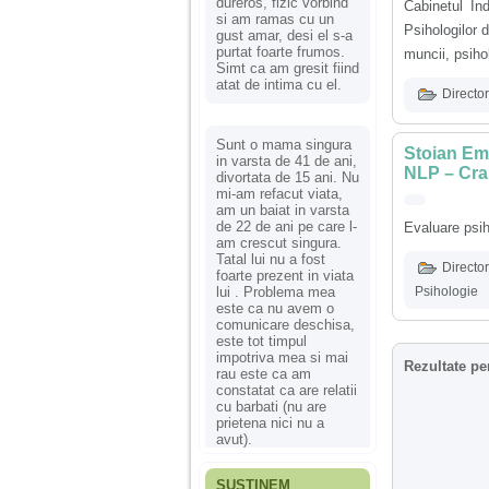
dureros, fizic vorbind
Cabinetul In
si am ramas cu un
Psihologilor 
gust amar, desi el s-a
purtat foarte frumos.
muncii, psihol
Simt ca am gresit fiind
atat de intima cu el.
Director
Sunt o mama singura
Stoian Emi
in varsta de 41 de ani,
NLP – Cra
divortata de 15 ani. Nu
mi-am refacut viata,
am un baiat in varsta
de 22 de ani pe care l-
Evaluare psih
am crescut singura.
Tatal lui nu a fost
Director
foarte prezent in viata
lui . Problema mea
Psihologie
este ca nu avem o
comunicare deschisa,
este tot timpul
impotriva mea si mai
Rezultate pe
rau este ca am
constatat ca are relatii
cu barbati (nu are
prietena nici nu a
avut).
SUSȚINEM