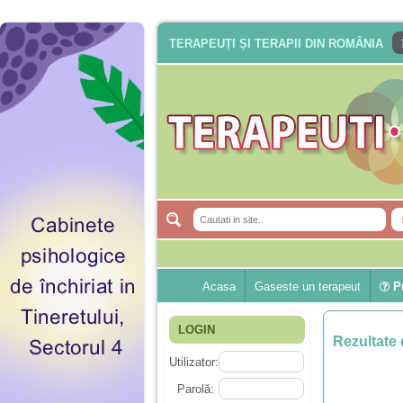
TERAPEUȚI ȘI TERAPII DIN ROMÂNIA
Acasa
Gaseste un terapeut
Pu
LOGIN
Rezultate 
Utilizator:
Parolă: