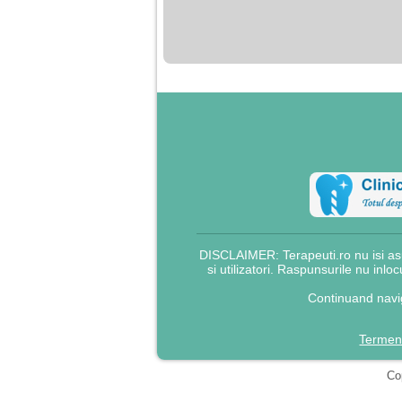
nimanui nu ii pasa de
mine. Din cauza asta
am inceput sa beau
alcool si am inceput
sa ma culc cu barbati
pentru bani.
DISCLAIMER: Terapeuti.ro nu isi asu
si utilizatori. Raspunsurile nu inlo
Continuand navig
Termeni
Cop