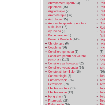
vreau sa stiu daca am
Antrenament sportiv
(4)
Psih
nevoie de un psiholog
Apiterapie
(15)
Psi
sau psihiatru.
Argiloterapie
(2)
Psi
Aromoterapie
(37)
Psi
Astrologie
(15)
Psi
Sunt casatorita, am
Auriculoterapie/Acupunctura
Qua
31 de ani si un copil in
auriculara
(13)
varsta de 2 ani care
Radi
mi-e lumina ochilor.
Ayurveda
(9)
Rec
De ceva timp simt ca
Balneoterapie
(5)
Ref
mi s-a adunat
Bowen / Bowtech
(146)
Rei
oboseala, o oboseala
Chiroterapie
(8)
Resp
cronica de care nu pot
Coaching
(96)
RPG
scapa si simt ca din
Consiliere genetica
(1)
(5)
cauza ei nu pot
controla nervii si
Consiliere pentru dezvoltare
Sal
cateodata are copilul
personala
(132)
Sex
de suferit.
Consiliere psihologica
(82)
Shi
Consiliere vocationala
(54)
Teh
Constelatii familiale
(18)
(36)
Am o bariera peste
Cosmetologie
(3)
Teh
care nu pot trece:
Cristaloterapie
(26)
Ter
prietena mea a ramas
Detoxifiere
(29)
Ter
insarcinata cu o fata.
Electropunctura
(10)
Ter
Am fost de comun
Electroterapie
(13)
Ter
acord sa facem un
copil, cu gandul ca e
Feng shui
(7)
Tera
baiat.
Fitoterapie
(38)
Ter
Fizioterapie
(39)
Ter