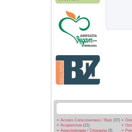
Fiica mea s-a nascut
cand eu aveam 17
ani, privind in urma
realizez cat de multe
greseli am facut in
educatia si cresterea
ei, am fost o mama
egoista, preocupata
de implinirea
profesionala, cand ea
era mica am neglijat-
o, ba chiar am fost si
agresiva, orice
greseala era taxata cu
o palma sau pedepse.
De 4 ani am o relatie
serioasa cu un barbat
in varsta de 32 de ani,
iar de aproximativ un
an jumate a inceput
sa se manifeste o
situatie care pe mine
ma deranjeaza.
Access Consciousness / Bars
(37)
Ost
Acupunctura
(21)
Ozo
Ma aflu aici pentru ca
Aerocrioterapie / Criosauna
(3)
Pre