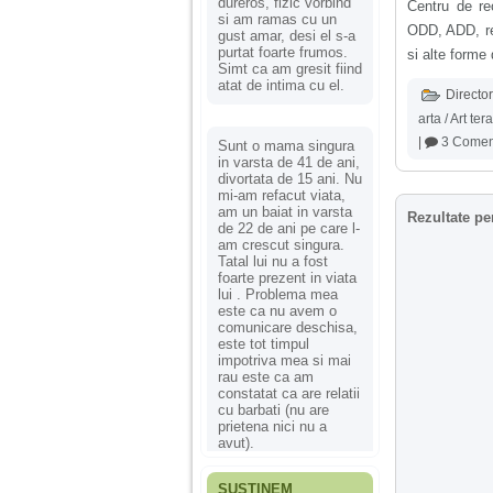
dureros, fizic vorbind
Centru de re
si am ramas cu un
ODD, ADD, reta
gust amar, desi el s-a
purtat foarte frumos.
si alte forme 
Simt ca am gresit fiind
atat de intima cu el.
Director
arta / Art ter
|
3 Coment
Sunt o mama singura
in varsta de 41 de ani,
divortata de 15 ani. Nu
mi-am refacut viata,
am un baiat in varsta
Rezultate pe
de 22 de ani pe care l-
am crescut singura.
Tatal lui nu a fost
foarte prezent in viata
lui . Problema mea
este ca nu avem o
comunicare deschisa,
este tot timpul
impotriva mea si mai
rau este ca am
constatat ca are relatii
cu barbati (nu are
prietena nici nu a
avut).
SUSȚINEM