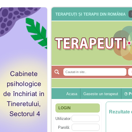
TERAPEUȚI ȘI TERAPII DIN ROMÂNIA
Acasa
Gaseste un terapeut
Pu
LOGIN
Rezultate 
Utilizator:
Parolă: