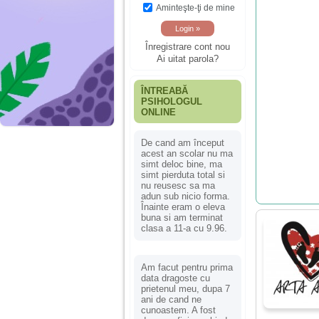
Aminteşte-ţi de mine
Înregistrare cont nou
Ai uitat parola?
ÎNTREABĂ
PSIHOLOGUL
ONLINE
De cand am început
acest an scolar nu ma
simt deloc bine, ma
simt pierduta total si
nu reusesc sa ma
adun sub nicio forma.
Înainte eram o eleva
buna si am terminat
clasa a 11-a cu 9.96.
Am facut pentru prima
data dragoste cu
prietenul meu, dupa 7
ani de cand ne
cunoastem. A fost