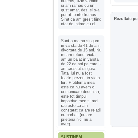
dureros, fizic vorbind
si am ramas cu un
gust amar, desi el s-a
purtat foarte frumos.
Rezultate pe
Simt ca am gresit fiind
atat de intima cu el.
Sunt o mama singura
in varsta de 41 de ani,
divortata de 15 ani. Nu
mi-am refacut viata,
am un baiat in varsta
de 22 de ani pe care l-
am crescut singura.
Tatal lui nu a fost
foarte prezent in viata
lui . Problema mea
este ca nu avem o
comunicare deschisa,
este tot timpul
impotriva mea si mai
rau este ca am
constatat ca are relatii
cu barbati (nu are
prietena nici nu a
avut).
SUSȚINEM