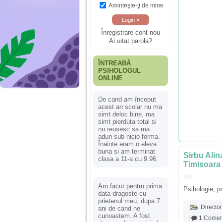
Aminteşte-ţi de mine
Înregistrare cont nou
Ai uitat parola?
ÎNTREABĂ
PSIHOLOGUL
ONLINE
De cand am început
acest an scolar nu ma
simt deloc bine, ma
simt pierduta total si
nu reusesc sa ma
adun sub nicio forma.
Înainte eram o eleva
buna si am terminat
Sirbu Alin
clasa a 11-a cu 9.96.
Timisoara
Am facut pentru prima
Psihologie, p
data dragoste cu
prietenul meu, dupa 7
Director
ani de cand ne
cunoastem. A fost
|
1 Comen