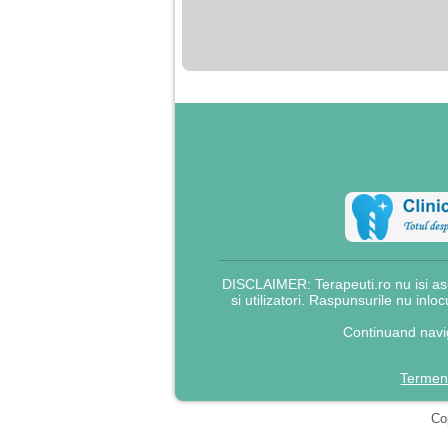
nimanui nu ii pasa de
mine. Din cauza asta
am inceput sa beau
alcool si am inceput
sa ma culc cu barbati
pentru bani.
DISCLAIMER: Terapeuti.ro nu isi asu
si utilizatori. Raspunsurile nu inlo
Continuand navig
Termeni
Cop