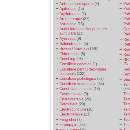
vreau sa stiu daca am
Antrenament sportiv
(4)
Psih
nevoie de un psiholog
Apiterapie
(15)
Psi
sau psihiatru.
Argiloterapie
(2)
Psi
Aromoterapie
(37)
Psi
Astrologie
(15)
Psi
Sunt casatorita, am
Auriculoterapie/Acupunctura
Qua
31 de ani si un copil in
auriculara
(13)
varsta de 2 ani care
Radi
mi-e lumina ochilor.
Ayurveda
(9)
Rec
De ceva timp simt ca
Balneoterapie
(5)
Ref
mi s-a adunat
Bowen / Bowtech
(146)
Rei
oboseala, o oboseala
Chiroterapie
(8)
Resp
cronica de care nu pot
Coaching
(96)
RPG
scapa si simt ca din
Consiliere genetica
(1)
(5)
cauza ei nu pot
controla nervii si
Consiliere pentru dezvoltare
Sal
cateodata are copilul
personala
(132)
Sex
de suferit.
Consiliere psihologica
(82)
Shi
Consiliere vocationala
(54)
Teh
Constelatii familiale
(18)
(36)
Am o bariera peste
Cosmetologie
(3)
Teh
care nu pot trece:
Cristaloterapie
(26)
Ter
prietena mea a ramas
Detoxifiere
(29)
Ter
insarcinata cu o fata.
Electropunctura
(10)
Ter
Am fost de comun
Electroterapie
(13)
Ter
acord sa facem un
copil, cu gandul ca e
Feng shui
(7)
Tera
baiat.
Fitoterapie
(38)
Ter
Fizioterapie
(39)
Ter