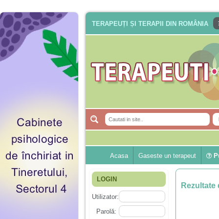
TERAPEUȚI ȘI TERAPII DIN ROMÂNIA
Acasa
Gaseste un terapeut
Pu
LOGIN
Rezultate 
Utilizator:
Parolă: