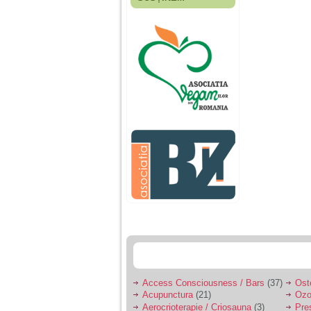
Fiica mea s-a nascut
cand eu aveam 17
ani, privind in urma
realizez cat de multe
greseli am facut in
educatia si cresterea
ei, am fost o mama
egoista, preocupata
de implinirea
profesionala, cand ea
era mica am neglijat-
o, ba chiar am fost si
agresiva, orice
greseala era taxata cu
o palma sau pedepse.
De 4 ani am o relatie
serioasa cu un barbat
in varsta de 32 de ani,
iar de aproximativ un
an jumate a inceput
sa se manifeste o
situatie care pe mine
ma deranjeaza.
Access Consciousness / Bars
(37)
Ost
Acupunctura
(21)
Ozo
Ma aflu aici pentru ca
Aerocrioterapie / Criosauna
(3)
Pre