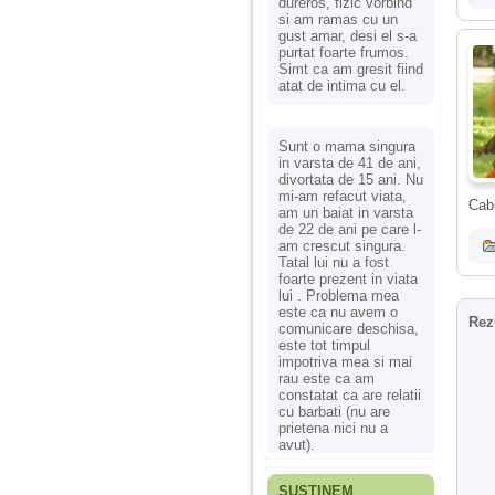
dureros, fizic vorbind
si am ramas cu un
gust amar, desi el s-a
purtat foarte frumos.
Simt ca am gresit fiind
atat de intima cu el.
Sunt o mama singura
in varsta de 41 de ani,
divortata de 15 ani. Nu
mi-am refacut viata,
Cabi
am un baiat in varsta
de 22 de ani pe care l-
am crescut singura.
Tatal lui nu a fost
foarte prezent in viata
lui . Problema mea
este ca nu avem o
Rez
comunicare deschisa,
este tot timpul
impotriva mea si mai
rau este ca am
constatat ca are relatii
cu barbati (nu are
prietena nici nu a
avut).
SUSȚINEM