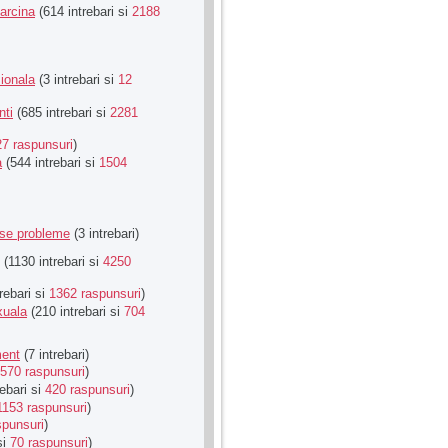
Sarcina
(614 intrebari si
2188
ionala
(3 intrebari si
12
nti
(685 intrebari si
2281
27 raspunsuri
)
a
(544 intrebari si
1504
rse probleme
(3 intrebari)
(1130 intrebari si
4250
rebari si
1362 raspunsuri
)
xuala
(210 intrebari si
704
ment
(7 intrebari)
570 raspunsuri
)
ebari si
420 raspunsuri
)
1153 raspunsuri
)
spunsuri
)
si
70 raspunsuri
)