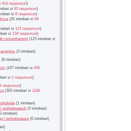
si
416 raspunsuri
)
rebari si
83 raspunsuri
)
trebari si
8 raspunsuri
)
lsiva
(25 intrebari si
89
trebari si
123 raspunsuri
)
ebari si
134 raspunsuri
)
u de comportament
(123 intrebari si
icamentos
(3 intrebari)
t
(8 intrebari)
ziv
(107 intrebari si
436
ebari si
2 raspunsuri
)
9 raspunsuri
)
ica
(303 intrebari si
1166
sihologie
(1 intrebari)
/ psihoterapeuti
(3 intrebari)
6 intrebari)
g / psihoterapeut
(0 intrebari)
ari)