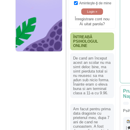
Aminteşte-ţi de mine
Înregistrare cont nou
Ai uitat parola?
ÎNTREABĂ
PSIHOLOGUL
ONLINE
De cand am început
acest an scolar nu ma
simt deloc bine, ma
simt pierduta total si
nu reusesc sa ma
adun sub nicio forma.
Înainte eram o eleva
buna si am terminat
Pru
clasa a 11-a cu 9.96.
Na
Am facut pentru prima
Psih
data dragoste cu
prietenul meu, dupa 7
ani de cand ne
cunoastem. A fost
|