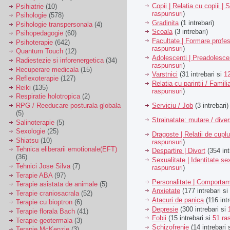
Copii | Relatia cu copiii | 
Psihiatrie
(10)
raspunsuri
)
Psihologie
(578)
Gradinita
(1 intrebari)
Psihologie transpersonala
(4)
Scoala
(3 intrebari)
Psihopedagogie
(60)
Facultate | Formare profes
Psihoterapie
(642)
raspunsuri
)
Quantum Touch
(12)
Adolescenti | Preadolesce
Radiestezie si inforenergetica
(34)
raspunsuri
)
Recuperare medicala
(15)
Varstnici
(31 intrebari si
1
Reflexoterapie
(127)
Relatia cu parintii / Famili
Reiki
(135)
raspunsuri
)
Respiratie holotropica
(2)
Serviciu / Job
(3 intrebari)
RPG / Reeducare posturala globala
(5)
Strainatate: mutare / dive
Salinoterapie
(5)
Sexologie
(25)
Dragoste | Relatii de cuplu
Shiatsu
(10)
raspunsuri
)
Tehnica eliberarii emotionale(EFT)
Despartire | Divort
(354 int
(36)
Sexualitate | Identitate se
Tehnici Jose Silva
(7)
raspunsuri
)
Terapie ABA
(97)
Personalitate | Comporta
Terapie asistata de animale
(5)
Anxietate
(177 intrebari si
Terapie craniosacrala
(52)
Atacuri de panica
(116 intr
Terapie cu bioptron
(6)
Depresie
(300 intrebari si
Terapie florala Bach
(41)
Fobii
(15 intrebari si
51 ra
Terapie geotermala
(3)
Schizofrenie
(14 intrebari 
Terapie McKenzie
(3)