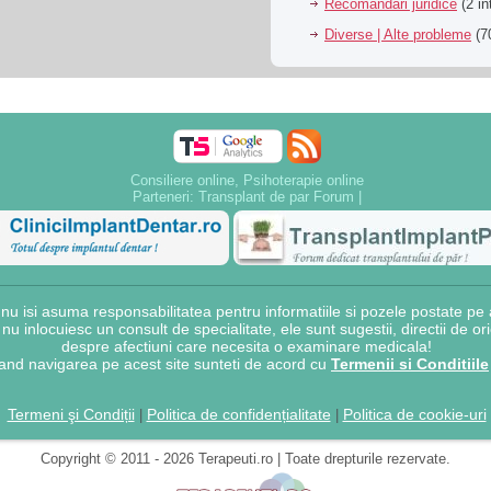
Recomandari juridice
(2 in
Diverse | Alte probleme
(70
Consiliere online, Psihoterapie online
Parteneri:
Transplant de par Forum
|
 isi asuma responsabilitatea pentru informatiile si pozele postate pe a
e nu inlocuiesc un consult de specialitate, ele sunt sugestii, directii de o
despre afectiuni care necesita o examinare medicala!
and navigarea pe acest site sunteti de acord cu
Termenii si Conditiile
Termeni şi Condiții
Politica de confidențialitate
Politica de cookie-uri
|
|
Copyright © 2011 - 2026 Terapeuti.ro | Toate drepturile rezervate.