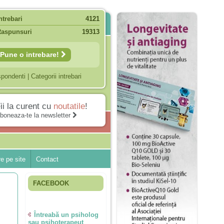
ntrebari
4121
Raspunsuri
19313
Pune o intrebare!
spondenti
|
Categorii intrebari
ii la curent cu
noutatile
!
boneaza-te la newsletter
e pe site
Contact
FACEBOOK
Întreabă un psiholog
sau psihoterapeut