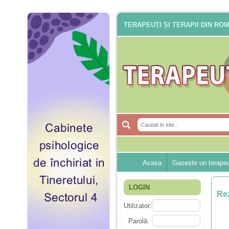
TERAPEUȚI ȘI TERAPII DIN RO
Acasa
Gaseste un terape
LOGIN
Rez
Utilizator:
Parolă: