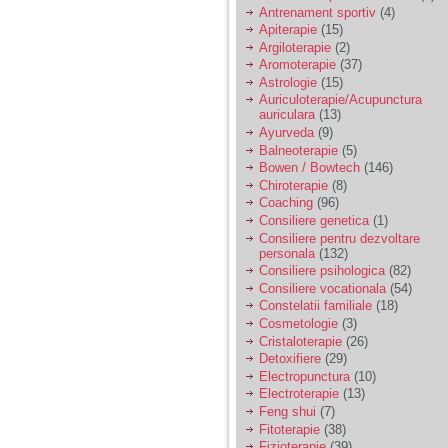
vreau sa stiu daca am
Antrenament sportiv
(4)
nevoie de un psiholog
Apiterapie
(15)
sau psihiatru.
Argiloterapie
(2)
Aromoterapie
(37)
Astrologie
(15)
Sunt casatorita, am
Auriculoterapie/Acupunctura
31 de ani si un copil in
auriculara
(13)
varsta de 2 ani care
mi-e lumina ochilor.
Ayurveda
(9)
De ceva timp simt ca
Balneoterapie
(5)
mi s-a adunat
Bowen / Bowtech
(146)
oboseala, o oboseala
Chiroterapie
(8)
cronica de care nu pot
Coaching
(96)
scapa si simt ca din
Consiliere genetica
(1)
cauza ei nu pot
controla nervii si
Consiliere pentru dezvoltare
cateodata are copilul
personala
(132)
de suferit.
Consiliere psihologica
(82)
Consiliere vocationala
(54)
Constelatii familiale
(18)
Am o bariera peste
Cosmetologie
(3)
care nu pot trece:
Cristaloterapie
(26)
prietena mea a ramas
Detoxifiere
(29)
insarcinata cu o fata.
Electropunctura
(10)
Am fost de comun
Electroterapie
(13)
acord sa facem un
copil, cu gandul ca e
Feng shui
(7)
baiat.
Fitoterapie
(38)
Fizioterapie
(39)