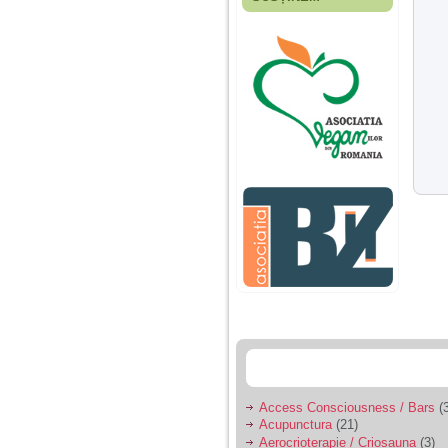
Fiica mea s-a nascut
cand eu aveam 17
ani, privind in urma
realizez cat de multe
greseli am facut in
educatia si cresterea
ei, am fost o mama
egoista, preocupata
de implinirea
profesionala, cand ea
era mica am neglijat-
o, ba chiar am fost si
agresiva, orice
greseala era taxata cu
o palma sau pedepse.
De 4 ani am o relatie
serioasa cu un barbat
in varsta de 32 de ani,
iar de aproximativ un
an jumate a inceput
sa se manifeste o
situatie care pe mine
ma deranjeaza.
Access Consciousness / Bars
(3
Acupunctura
(21)
Ma aflu aici pentru ca
Aerocrioterapie / Criosauna
(3)