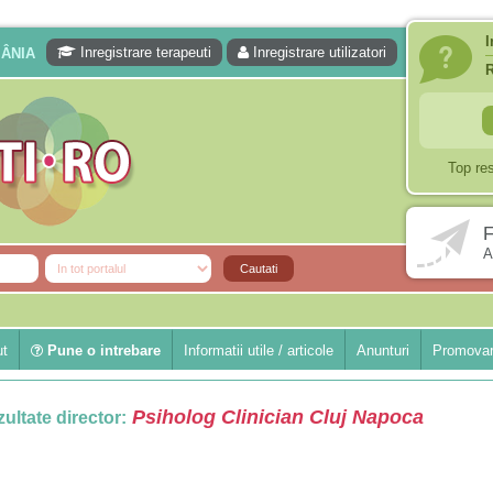
I
Inregistrare terapeuti
Inregistrare utilizatori
MÂNIA
Top re
F
A
ut
Pune o intrebare
Informatii utile / articole
Anunturi
Promovar
Psiholog Clinician Cluj Napoca
ultate director: