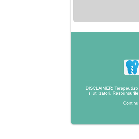
nimanui nu ii pasa de
mine. Din cauza asta
am inceput sa beau
alcool si am inceput
sa ma culc cu barbati
pentru bani.
DISCLAIMER: Terapeuti.ro nu
si utilizatori. Raspunsuril
Continu