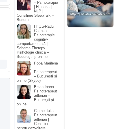
– Psihoterapie
| Hipnoza |
NLP |
Consiliere SleepTalk –
Bucuresti
Hrițcu-Radu
Catinca –
Psihoterapie
cognitiv-
comportamentală |
Schema Therapy |
Psihologie clinică –
București și online
Popa Marilena
–
Psihoterapeut
– Bucuresti si
online (Skype)
Bejan Ioana –
Psihoterapeut
adlerian –
București și
online
Ciornei Iulia –
Psihoterapeut
adlerian |
Consilier
pentru dezvoltare