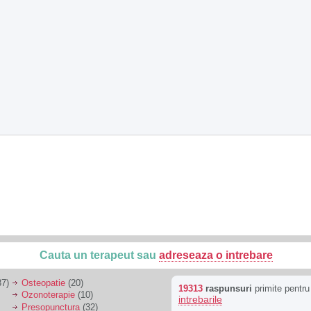
Cauta un terapeut sau
adreseaza o intrebare
7)
Osteopatie
(20)
19313
raspunsuri
primite pentr
Ozonoterapie
(10)
intrebarile
Presopunctura
(32)