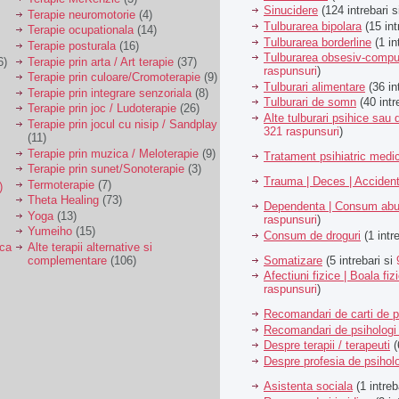
Sinucidere
(124 intrebari 
Terapie neuromotorie
(4)
Tulburarea bipolara
(15 int
Terapie ocupationala
(14)
Tulburarea borderline
(1 in
Terapie posturala
(16)
Tulburarea obsesiv-compu
6)
Terapie prin arta / Art terapie
(37)
raspunsuri
)
Terapie prin culoare/Cromoterapie
(9)
Tulburari alimentare
(36 in
Terapie prin integrare senzoriala
(8)
Tulburari de somn
(40 intr
Terapie prin joc / Ludoterapie
(26)
Alte tulburari psihice sa
Terapie prin jocul cu nisip / Sandplay
321 raspunsuri
)
(11)
Terapie prin muzica / Meloterapie
(9)
Tratament psihiatric med
Terapie prin sunet/Sonoterapie
(3)
Trauma | Deces | Acciden
Termoterapie
(7)
)
Theta Healing
(73)
Dependenta | Consum abu
Yoga
(13)
raspunsuri
)
Yumeiho
(15)
Consum de droguri
(1 intr
ica
Alte terapii alternative si
Somatizare
(5 intrebari si
complementare
(106)
Afectiuni fizice | Boala fiz
raspunsuri
)
Recomandari de carti de p
Recomandari de psihologi 
Despre terapii / terapeuti
(
Despre profesia de psiholo
Asistenta sociala
(1 intreb