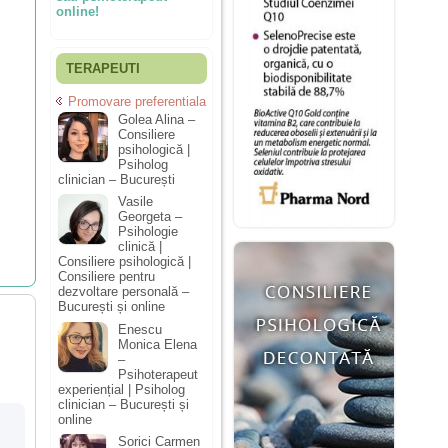
online!
TERAPEUTI
Promovare preferentiala
Golea Alina –
Consiliere
psihologică |
Psiholog
clinician – București
Vasile
Georgeta –
Psihologie
clinică |
Consiliere psihologică |
Consiliere pentru
dezvoltare personală –
București și online
Enescu
Monica Elena
–
Psihoterapeut
experiențial | Psiholog
clinician – București și
online
Sorici Carmen