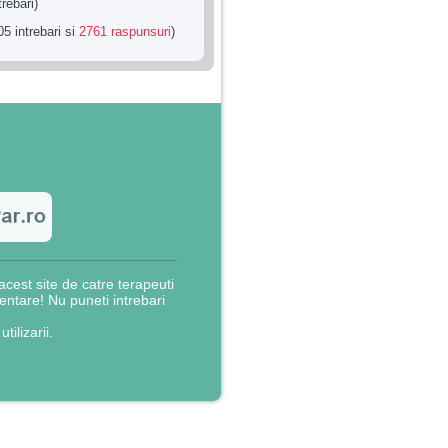
trebari)
5 intrebari si
2761 raspunsuri
)
cest site de catre terapeuti
rientare! Nu puneti intrebari
utilizarii.