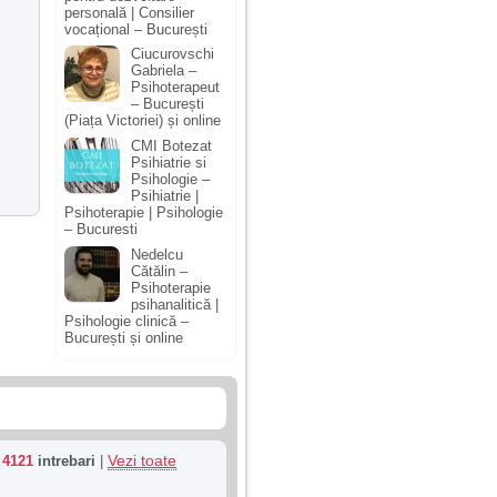
personală | Consilier
vocațional – București
Ciucurovschi
Gabriela –
Psihoterapeut
– București
(Piața Victoriei) și online
CMI Botezat
Psihiatrie si
Psihologie –
Psihiatrie |
Psihoterapie | Psihologie
– Bucuresti
Nedelcu
Cătălin –
Psihoterapie
psihanalitică |
Psihologie clinică –
București și online
Vezi toate
u
4121
intrebari
|