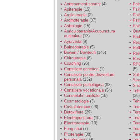
vreau sa stiu daca am
Antrenament sportiv
(4)
Psih
nevoie de un psiholog
Apiterapie
(15)
Psi
sau psihiatru.
Argiloterapie
(2)
Psi
Aromoterapie
(37)
Psi
Astrologie
(15)
Psi
Sunt casatorita, am
Auriculoterapie/Acupunctura
Qua
31 de ani si un copil in
auriculara
(13)
varsta de 2 ani care
Radi
mi-e lumina ochilor.
Ayurveda
(9)
Rec
De ceva timp simt ca
Balneoterapie
(5)
Ref
mi s-a adunat
Bowen / Bowtech
(146)
Rei
oboseala, o oboseala
Chiroterapie
(8)
Resp
cronica de care nu pot
Coaching
(96)
RPG
scapa si simt ca din
Consiliere genetica
(1)
(5)
cauza ei nu pot
controla nervii si
Consiliere pentru dezvoltare
Sal
cateodata are copilul
personala
(132)
Sex
de suferit.
Consiliere psihologica
(82)
Shi
Consiliere vocationala
(54)
Teh
Constelatii familiale
(18)
(36)
Am o bariera peste
Cosmetologie
(3)
Teh
care nu pot trece:
Cristaloterapie
(26)
Ter
prietena mea a ramas
Detoxifiere
(29)
Ter
insarcinata cu o fata.
Electropunctura
(10)
Ter
Am fost de comun
Electroterapie
(13)
Ter
acord sa facem un
copil, cu gandul ca e
Feng shui
(7)
Tera
baiat.
Fitoterapie
(38)
Ter
Fizioterapie
(39)
Ter