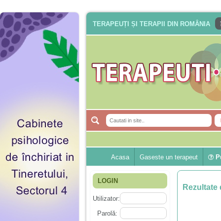
TERAPEUȚI ȘI TERAPII DIN ROMÂNIA
Acasa
Gaseste un terapeut
Pu
LOGIN
Rezultate 
Utilizator:
Parolă: