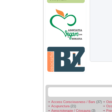
Fiica mea s-a nascut
cand eu aveam 17
ani, privind in urma
realizez cat de multe
greseli am facut in
educatia si cresterea
ei, am fost o mama
egoista, preocupata
de implinirea
profesionala, cand ea
era mica am neglijat-
o, ba chiar am fost si
agresiva, orice
greseala era taxata cu
o palma sau pedepse.
De 4 ani am o relatie
serioasa cu un barbat
in varsta de 32 de ani,
iar de aproximativ un
an jumate a inceput
sa se manifeste o
situatie care pe mine
ma deranjeaza.
Access Consciousness / Bars
(37)
Ost
Acupunctura
(21)
Ozo
Ma aflu aici pentru ca
Aerocrioterapie / Criosauna
(3)
Pre