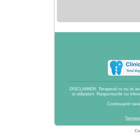
nimanui nu ii pasa de
mine. Din cauza asta
am inceput sa beau
alcool si am inceput
sa ma culc cu barbati
pentru bani.
DISCLAIMER: Terapeuti.ro nu isi asu
si utilizatori. Raspunsurile nu inlo
Continuand navig
Termeni
Cop