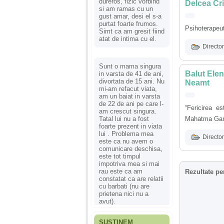
dureros, fizic vorbind
Delcea Cri
si am ramas cu un
gust amar, desi el s-a
purtat foarte frumos.
Psihoterapeut
Simt ca am gresit fiind
atat de intima cu el.
Director
Sunt o mama singura
Balut Elen
in varsta de 41 de ani,
divortata de 15 ani. Nu
Neamt
mi-am refacut viata,
am un baiat in varsta
de 22 de ani pe care l-
“Fericirea e
am crescut singura.
Tatal lui nu a fost
Mahatma Gan
foarte prezent in viata
lui . Problema mea
Director
este ca nu avem o
comunicare deschisa,
este tot timpul
impotriva mea si mai
rau este ca am
Rezultate pe
constatat ca are relatii
cu barbati (nu are
prietena nici nu a
avut).
SUSȚINEM