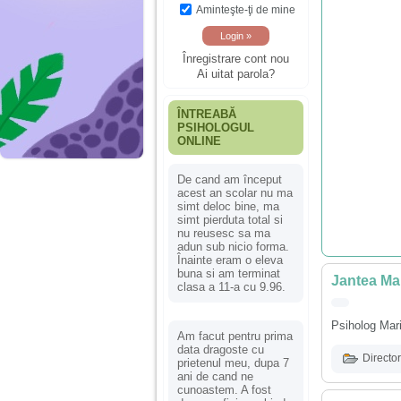
Aminteşte-ţi de mine
Înregistrare cont nou
Ai uitat parola?
ÎNTREABĂ
PSIHOLOGUL
ONLINE
De cand am început
acest an scolar nu ma
simt deloc bine, ma
simt pierduta total si
nu reusesc sa ma
adun sub nicio forma.
Înainte eram o eleva
buna si am terminat
Jantea Mar
clasa a 11-a cu 9.96.
Psiholog Mar
Am facut pentru prima
data dragoste cu
Director
prietenul meu, dupa 7
ani de cand ne
cunoastem. A fost