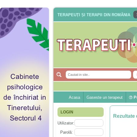
TERAPEUȚI ȘI TERAPII DIN ROMÂNIA
Acasa
Gaseste un terapeut
Pu
LOGIN
Rezultate 
Utilizator:
Parolă: