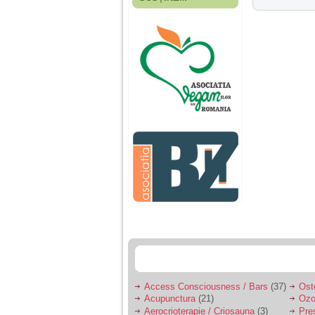
Fiica mea s-a nascut
cand eu aveam 17
ani, privind in urma
realizez cat de multe
greseli am facut in
educatia si cresterea
ei, am fost o mama
egoista, preocupata
de implinirea
profesionala, cand ea
era mica am neglijat-
o, ba chiar am fost si
agresiva, orice
greseala era taxata cu
o palma sau pedepse.
De 4 ani am o relatie
serioasa cu un barbat
in varsta de 32 de ani,
iar de aproximativ un
an jumate a inceput
sa se manifeste o
situatie care pe mine
ma deranjeaza.
Access Consciousness / Bars
(37)
Ost
Acupunctura
(21)
Ozo
Ma aflu aici pentru ca
Aerocrioterapie / Criosauna
(3)
Pre