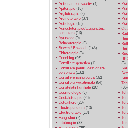
vreau sa stiu daca am
Antrenament sportiv
(4)
Psih
nevoie de un psiholog
Apiterapie
(15)
Psi
sau psihiatru.
Argiloterapie
(2)
Psi
Aromoterapie
(37)
Psi
Astrologie
(15)
Psi
Sunt casatorita, am
Auriculoterapie/Acupunctura
Qua
31 de ani si un copil in
auriculara
(13)
varsta de 2 ani care
Radi
mi-e lumina ochilor.
Ayurveda
(9)
Rec
De ceva timp simt ca
Balneoterapie
(5)
Ref
mi s-a adunat
Bowen / Bowtech
(146)
Rei
oboseala, o oboseala
Chiroterapie
(8)
Resp
cronica de care nu pot
Coaching
(96)
RPG
scapa si simt ca din
Consiliere genetica
(1)
(5)
cauza ei nu pot
controla nervii si
Consiliere pentru dezvoltare
Sal
cateodata are copilul
personala
(132)
Sex
de suferit.
Consiliere psihologica
(82)
Shi
Consiliere vocationala
(54)
Teh
Constelatii familiale
(18)
(36)
Am o bariera peste
Cosmetologie
(3)
Teh
care nu pot trece:
Cristaloterapie
(26)
Ter
prietena mea a ramas
Detoxifiere
(29)
Ter
insarcinata cu o fata.
Electropunctura
(10)
Ter
Am fost de comun
Electroterapie
(13)
Ter
acord sa facem un
copil, cu gandul ca e
Feng shui
(7)
Tera
baiat.
Fitoterapie
(38)
Ter
Fizioterapie
(39)
Ter