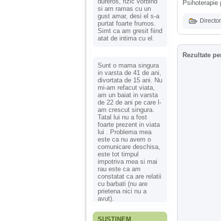
dureros, fizic vorbind
Psihoterapie p
si am ramas cu un
gust amar, desi el s-a
Director
purtat foarte frumos.
Simt ca am gresit fiind
atat de intima cu el.
Rezultate pe
Sunt o mama singura
in varsta de 41 de ani,
divortata de 15 ani. Nu
mi-am refacut viata,
am un baiat in varsta
de 22 de ani pe care l-
am crescut singura.
Tatal lui nu a fost
foarte prezent in viata
lui . Problema mea
este ca nu avem o
comunicare deschisa,
este tot timpul
impotriva mea si mai
rau este ca am
constatat ca are relatii
cu barbati (nu are
prietena nici nu a
avut).
SUSȚINEM