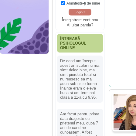
Aminteşte-ţi de mine
Înregistrare cont nou
Ai uitat parola?
ÎNTREABĂ
PSIHOLOGUL
ONLINE
De cand am început
acest an scolar nu ma
simt deloc bine, ma
simt pierduta total si
nu reusesc sa ma
adun sub nicio forma.
Înainte eram o eleva
buna si am terminat
clasa a 11-a cu 9.96.
Am facut pentru prima
data dragoste cu
prietenul meu, dupa 7
ani de cand ne
cunoastem. A fost