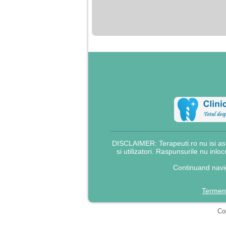
nimanui nu ii pasa de
mine. Din cauza asta
am inceput sa beau
alcool si am inceput
sa ma culc cu barbati
pentru bani.
DISCLAIMER: Terapeuti.ro nu isi asu
si utilizatori. Raspunsurile nu inlo
Continuand navig
Termeni
Cop