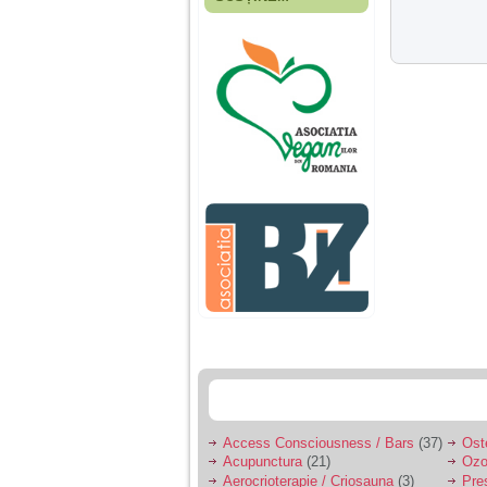
Fiica mea s-a nascut
cand eu aveam 17
ani, privind in urma
realizez cat de multe
greseli am facut in
educatia si cresterea
ei, am fost o mama
egoista, preocupata
de implinirea
profesionala, cand ea
era mica am neglijat-
o, ba chiar am fost si
agresiva, orice
greseala era taxata cu
o palma sau pedepse.
De 4 ani am o relatie
serioasa cu un barbat
in varsta de 32 de ani,
iar de aproximativ un
an jumate a inceput
sa se manifeste o
situatie care pe mine
ma deranjeaza.
Access Consciousness / Bars
(37)
Ost
Acupunctura
(21)
Ozo
Ma aflu aici pentru ca
Aerocrioterapie / Criosauna
(3)
Pre