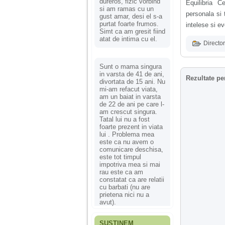
dureros, fizic vorbind
Equilibria C
si am ramas cu un
personala si 
gust amar, desi el s-a
purtat foarte frumos.
intelese si e
Simt ca am gresit fiind
atat de intima cu el.
Director
Sunt o mama singura
in varsta de 41 de ani,
Rezultate pe
divortata de 15 ani. Nu
mi-am refacut viata,
am un baiat in varsta
de 22 de ani pe care l-
am crescut singura.
Tatal lui nu a fost
foarte prezent in viata
lui . Problema mea
este ca nu avem o
comunicare deschisa,
este tot timpul
impotriva mea si mai
rau este ca am
constatat ca are relatii
cu barbati (nu are
prietena nici nu a
avut).
SUSȚINEM