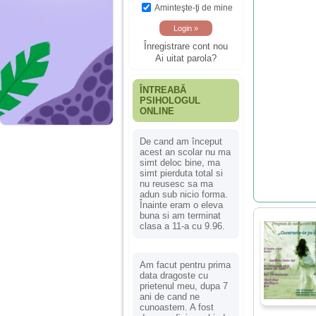
Aminteşte-ţi de mine
Înregistrare cont nou
Ai uitat parola?
ÎNTREABĂ
PSIHOLOGUL
ONLINE
De cand am început
acest an scolar nu ma
simt deloc bine, ma
simt pierduta total si
nu reusesc sa ma
adun sub nicio forma.
Înainte eram o eleva
buna si am terminat
clasa a 11-a cu 9.96.
Am facut pentru prima
data dragoste cu
prietenul meu, dupa 7
ani de cand ne
cunoastem. A fost