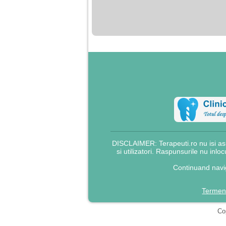
nimanui nu ii pasa de
mine. Din cauza asta
am inceput sa beau
alcool si am inceput
sa ma culc cu barbati
pentru bani.
DISCLAIMER: Terapeuti.ro nu isi asu
si utilizatori. Raspunsurile nu inlo
Continuand navig
Termeni
Cop