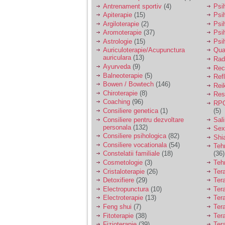
vreau sa stiu daca am
Antrenament sportiv
(4)
Psih
nevoie de un psiholog
Apiterapie
(15)
Psi
sau psihiatru.
Argiloterapie
(2)
Psi
Aromoterapie
(37)
Psi
Astrologie
(15)
Psi
Sunt casatorita, am
Auriculoterapie/Acupunctura
Qua
31 de ani si un copil in
auriculara
(13)
varsta de 2 ani care
Radi
mi-e lumina ochilor.
Ayurveda
(9)
Rec
De ceva timp simt ca
Balneoterapie
(5)
Ref
mi s-a adunat
Bowen / Bowtech
(146)
Rei
oboseala, o oboseala
Chiroterapie
(8)
Resp
cronica de care nu pot
Coaching
(96)
RPG
scapa si simt ca din
Consiliere genetica
(1)
(5)
cauza ei nu pot
controla nervii si
Consiliere pentru dezvoltare
Sal
cateodata are copilul
personala
(132)
Sex
de suferit.
Consiliere psihologica
(82)
Shi
Consiliere vocationala
(54)
Teh
Constelatii familiale
(18)
(36)
Am o bariera peste
Cosmetologie
(3)
Teh
care nu pot trece:
Cristaloterapie
(26)
Ter
prietena mea a ramas
Detoxifiere
(29)
Ter
insarcinata cu o fata.
Electropunctura
(10)
Ter
Am fost de comun
Electroterapie
(13)
Ter
acord sa facem un
copil, cu gandul ca e
Feng shui
(7)
Tera
baiat.
Fitoterapie
(38)
Ter
Fizioterapie
(39)
Ter