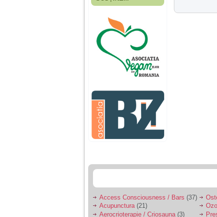
Fiica mea s-a nascut
cand eu aveam 17
ani, privind in urma
realizez cat de multe
greseli am facut in
educatia si cresterea
ei, am fost o mama
egoista, preocupata
de implinirea
profesionala, cand ea
era mica am neglijat-
o, ba chiar am fost si
agresiva, orice
greseala era taxata cu
o palma sau pedepse.
De 4 ani am o relatie
serioasa cu un barbat
in varsta de 32 de ani,
iar de aproximativ un
an jumate a inceput
sa se manifeste o
situatie care pe mine
ma deranjeaza.
Access Consciousness / Bars
(37)
Ost
Acupunctura
(21)
Ozo
Ma aflu aici pentru ca
Aerocrioterapie / Criosauna
(3)
Pre