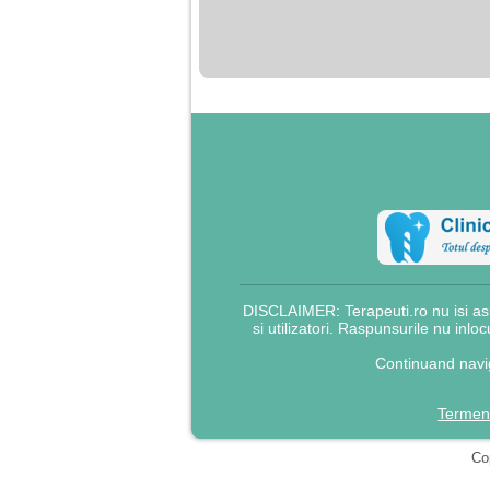
nimanui nu ii pasa de
mine. Din cauza asta
am inceput sa beau
alcool si am inceput
sa ma culc cu barbati
pentru bani.
DISCLAIMER: Terapeuti.ro nu isi asu
si utilizatori. Raspunsurile nu inlo
Continuand navig
Termeni
Cop