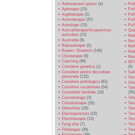
vreau sa stiu daca am
Antrenament sportiv
(4)
Psih
nevoie de un psiholog
Apiterapie
(15)
Psi
sau psihiatru.
Argiloterapie
(2)
Psi
Aromoterapie
(37)
Psi
Astrologie
(15)
Psi
Sunt casatorita, am
Auriculoterapie/Acupunctura
Qua
31 de ani si un copil in
auriculara
(13)
varsta de 2 ani care
Radi
mi-e lumina ochilor.
Ayurveda
(9)
Rec
De ceva timp simt ca
Balneoterapie
(5)
Ref
mi s-a adunat
Bowen / Bowtech
(146)
Rei
oboseala, o oboseala
Chiroterapie
(8)
Resp
cronica de care nu pot
Coaching
(96)
RPG
scapa si simt ca din
Consiliere genetica
(1)
(5)
cauza ei nu pot
controla nervii si
Consiliere pentru dezvoltare
Sal
cateodata are copilul
personala
(132)
Sex
de suferit.
Consiliere psihologica
(82)
Shi
Consiliere vocationala
(54)
Teh
Constelatii familiale
(18)
(36)
Am o bariera peste
Cosmetologie
(3)
Teh
care nu pot trece:
Cristaloterapie
(26)
Ter
prietena mea a ramas
Detoxifiere
(29)
Ter
insarcinata cu o fata.
Electropunctura
(10)
Ter
Am fost de comun
Electroterapie
(13)
Ter
acord sa facem un
copil, cu gandul ca e
Feng shui
(7)
Tera
baiat.
Fitoterapie
(38)
Ter
Fizioterapie
(39)
Ter