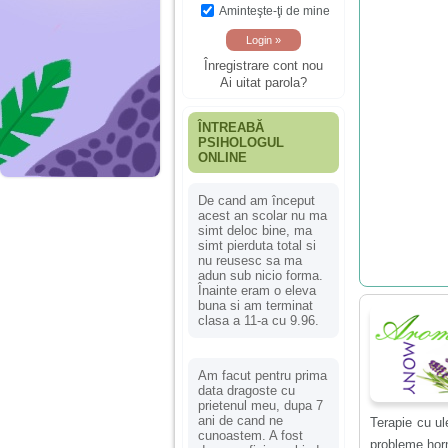
Aminteşte-ţi de mine
Înregistrare cont nou
Ai uitat parola?
ÎNTREABĂ
PSIHOLOGUL
ONLINE
De cand am început
acest an scolar nu ma
simt deloc bine, ma
simt pierduta total si
nu reusesc sa ma
adun sub nicio forma.
Înainte eram o eleva
buna si am terminat
clasa a 11-a cu 9.96.
Am facut pentru prima
data dragoste cu
prietenul meu, dupa 7
ani de cand ne
Terapie cu ule
cunoastem. A fost
probleme hor