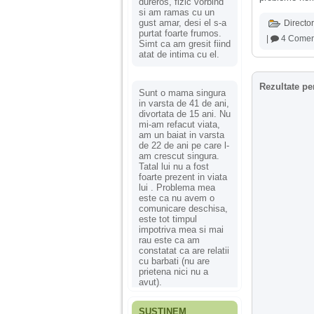
dureros, fizic vorbind
si am ramas cu un
gust amar, desi el s-a
Director
purtat foarte frumos.
|
4 Coment
Simt ca am gresit fiind
atat de intima cu el.
Rezultate pe
Sunt o mama singura
in varsta de 41 de ani,
divortata de 15 ani. Nu
mi-am refacut viata,
am un baiat in varsta
de 22 de ani pe care l-
am crescut singura.
Tatal lui nu a fost
foarte prezent in viata
lui . Problema mea
este ca nu avem o
comunicare deschisa,
este tot timpul
impotriva mea si mai
rau este ca am
constatat ca are relatii
cu barbati (nu are
prietena nici nu a
avut).
SUSȚINEM