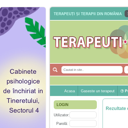
TERAPEUȚI ȘI TERAPII DIN ROMÂNIA
Acasa
Gaseste un terapeut
Pu
LOGIN
Rezultate 
Utilizator:
Parolă: