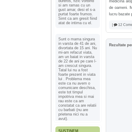
dureros, fizic vorbind
medicina alop
si am ramas cu un
de oameni. Ma
gust amar, desi el s-a
purtat foarte frumos.
lucru bazate 
Simt ca am gresit fiind
atat de intima cu el.
|
12 Comen
Sunt o mama singura
in varsta de 41 de ani,
Rezultate pe
divortata de 15 ani. Nu
mi-am refacut viata,
am un baiat in varsta
de 22 de ani pe care l-
am crescut singura.
Tatal lui nu a fost
foarte prezent in viata
lui . Problema mea
este ca nu avem o
comunicare deschisa,
este tot timpul
impotriva mea si mai
rau este ca am
constatat ca are relatii
cu barbati (nu are
prietena nici nu a
avut).
SUSȚINEM