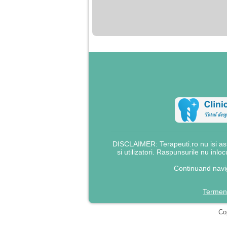
nimanui nu ii pasa de
mine. Din cauza asta
am inceput sa beau
alcool si am inceput
sa ma culc cu barbati
pentru bani.
DISCLAIMER: Terapeuti.ro nu isi asu
si utilizatori. Raspunsurile nu inlo
Continuand navig
Termeni
Cop