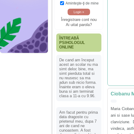
Aminteşte-ţi de mine
Înregistrare cont nou
Ai uitat parola?
ÎNTREABĂ
PSIHOLOGUL
ONLINE
De cand am început
acest an scolar nu ma
simt deloc bine, ma
simt pierduta total si
nu reusesc sa ma
adun sub nicio forma.
Înainte eram o eleva
buna si am terminat
Ciobanu M
clasa a 11-a cu 9.96.
Maria Ciobanu
Am facut pentru prima
ani si sase l
data dragoste cu
prietenul meu, dupa 7
clarviziune.
ani de cand ne
vindeca, astf
cunoastem. A fost