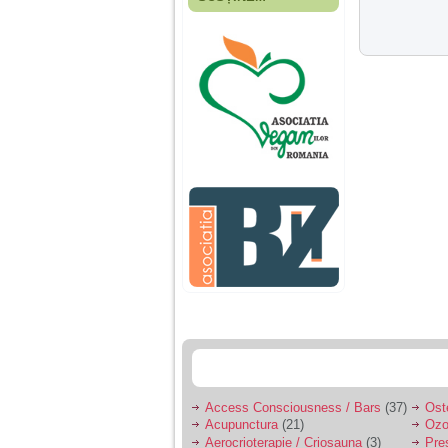
Fiica mea s-a nascut
cand eu aveam 17
ani, privind in urma
realizez cat de multe
greseli am facut in
educatia si cresterea
ei, am fost o mama
egoista, preocupata
de implinirea
profesionala, cand ea
era mica am neglijat-
o, ba chiar am fost si
agresiva, orice
greseala era taxata cu
o palma sau pedepse.
De 4 ani am o relatie
serioasa cu un barbat
in varsta de 32 de ani,
iar de aproximativ un
an jumate a inceput
sa se manifeste o
situatie care pe mine
ma deranjeaza.
Access Consciousness / Bars
(37)
Ost
Acupunctura
(21)
Ozo
Ma aflu aici pentru ca
Aerocrioterapie / Criosauna
(3)
Pre