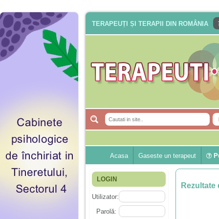
TERAPEUȚI ȘI TERAPII DIN ROMÂNIA
Acasa
Gaseste un terapeut
Pu
LOGIN
Rezultate 
Utilizator:
Parolă: