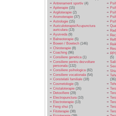
vreau sa stiu daca am
Antrenament sportiv
(4)
Psih
nevoie de un psiholog
Apiterapie
(15)
Psi
sau psihiatru.
Argiloterapie
(2)
Psi
Aromoterapie
(37)
Psi
Astrologie
(15)
Psi
Sunt casatorita, am
Auriculoterapie/Acupunctura
Qua
31 de ani si un copil in
auriculara
(13)
varsta de 2 ani care
Radi
mi-e lumina ochilor.
Ayurveda
(9)
Rec
De ceva timp simt ca
Balneoterapie
(5)
Ref
mi s-a adunat
Bowen / Bowtech
(146)
Rei
oboseala, o oboseala
Chiroterapie
(8)
Resp
cronica de care nu pot
Coaching
(96)
RPG
scapa si simt ca din
Consiliere genetica
(1)
(5)
cauza ei nu pot
controla nervii si
Consiliere pentru dezvoltare
Sal
cateodata are copilul
personala
(132)
Sex
de suferit.
Consiliere psihologica
(82)
Shi
Consiliere vocationala
(54)
Teh
Constelatii familiale
(18)
(36)
Am o bariera peste
Cosmetologie
(3)
Teh
care nu pot trece:
Cristaloterapie
(26)
Ter
prietena mea a ramas
Detoxifiere
(29)
Ter
insarcinata cu o fata.
Electropunctura
(10)
Ter
Am fost de comun
Electroterapie
(13)
Ter
acord sa facem un
copil, cu gandul ca e
Feng shui
(7)
Tera
baiat.
Fitoterapie
(38)
Ter
Fizioterapie
(39)
Ter