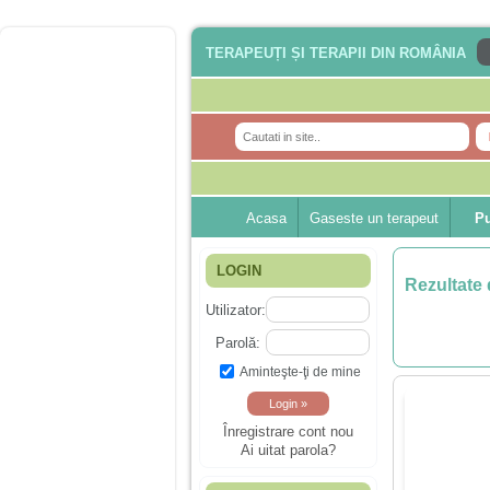
TERAPEUȚI ȘI TERAPII DIN ROMÂNIA
Acasa
Gaseste un terapeut
Pu
LOGIN
Rezultate 
Utilizator:
Parolă:
Aminteşte-ţi de mine
Înregistrare cont nou
Ai uitat parola?