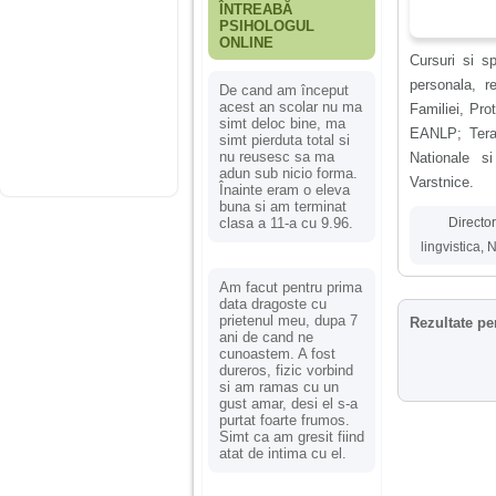
ÎNTREABĂ
PSIHOLOGUL
ONLINE
Cursuri si sp
personala, r
De cand am început
acest an scolar nu ma
Familiei, Pr
simt deloc bine, ma
EANLP; Terap
simt pierduta total si
nu reusesc sa ma
Nationale si
adun sub nicio forma.
Varstnice.
Înainte eram o eleva
buna si am terminat
clasa a 11-a cu 9.96.
Director
lingvistica
,
N
Am facut pentru prima
data dragoste cu
prietenul meu, dupa 7
Rezultate pe
ani de cand ne
cunoastem. A fost
dureros, fizic vorbind
si am ramas cu un
gust amar, desi el s-a
purtat foarte frumos.
Simt ca am gresit fiind
atat de intima cu el.