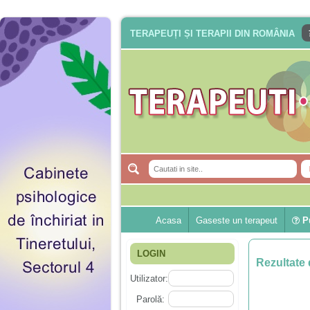
TERAPEUȚI ȘI TERAPII DIN ROMÂNIA
Acasa
Gaseste un terapeut
Pu
LOGIN
Rezultate 
Utilizator:
Parolă: