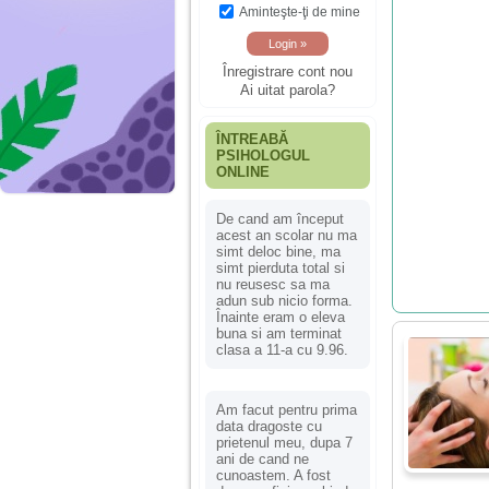
Aminteşte-ţi de mine
Înregistrare cont nou
Ai uitat parola?
ÎNTREABĂ
PSIHOLOGUL
ONLINE
De cand am început
acest an scolar nu ma
simt deloc bine, ma
simt pierduta total si
nu reusesc sa ma
adun sub nicio forma.
Înainte eram o eleva
buna si am terminat
clasa a 11-a cu 9.96.
Am facut pentru prima
data dragoste cu
prietenul meu, dupa 7
ani de cand ne
cunoastem. A fost