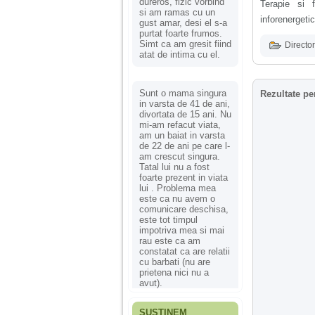
dureros, fizic vorbind
Terapie si 
si am ramas cu un
inforenergetic
gust amar, desi el s-a
purtat foarte frumos.
Simt ca am gresit fiind
Director
atat de intima cu el.
Sunt o mama singura
Rezultate pe
in varsta de 41 de ani,
divortata de 15 ani. Nu
mi-am refacut viata,
am un baiat in varsta
de 22 de ani pe care l-
am crescut singura.
Tatal lui nu a fost
foarte prezent in viata
lui . Problema mea
este ca nu avem o
comunicare deschisa,
este tot timpul
impotriva mea si mai
rau este ca am
constatat ca are relatii
cu barbati (nu are
prietena nici nu a
avut).
SUSȚINEM