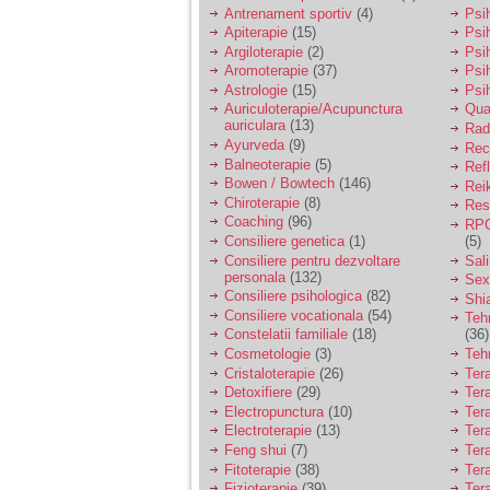
vreau sa stiu daca am
Antrenament sportiv
(4)
Psih
nevoie de un psiholog
Apiterapie
(15)
Psi
sau psihiatru.
Argiloterapie
(2)
Psi
Aromoterapie
(37)
Psi
Astrologie
(15)
Psi
Sunt casatorita, am
Auriculoterapie/Acupunctura
Qua
31 de ani si un copil in
auriculara
(13)
varsta de 2 ani care
Radi
mi-e lumina ochilor.
Ayurveda
(9)
Rec
De ceva timp simt ca
Balneoterapie
(5)
Ref
mi s-a adunat
Bowen / Bowtech
(146)
Rei
oboseala, o oboseala
Chiroterapie
(8)
Resp
cronica de care nu pot
Coaching
(96)
RPG
scapa si simt ca din
Consiliere genetica
(1)
(5)
cauza ei nu pot
controla nervii si
Consiliere pentru dezvoltare
Sal
cateodata are copilul
personala
(132)
Sex
de suferit.
Consiliere psihologica
(82)
Shi
Consiliere vocationala
(54)
Teh
Constelatii familiale
(18)
(36)
Am o bariera peste
Cosmetologie
(3)
Teh
care nu pot trece:
Cristaloterapie
(26)
Ter
prietena mea a ramas
Detoxifiere
(29)
Ter
insarcinata cu o fata.
Electropunctura
(10)
Ter
Am fost de comun
Electroterapie
(13)
Ter
acord sa facem un
copil, cu gandul ca e
Feng shui
(7)
Tera
baiat.
Fitoterapie
(38)
Ter
Fizioterapie
(39)
Ter