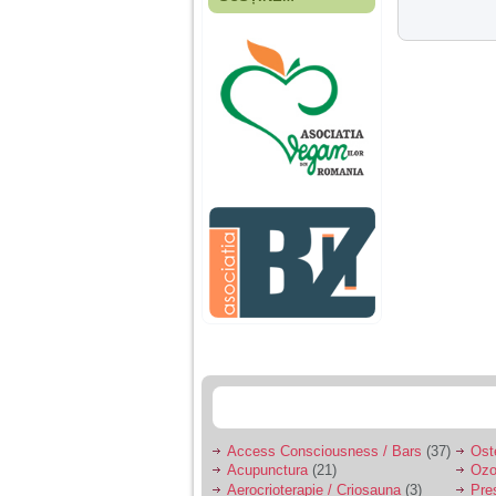
Fiica mea s-a nascut
cand eu aveam 17
ani, privind in urma
realizez cat de multe
greseli am facut in
educatia si cresterea
ei, am fost o mama
egoista, preocupata
de implinirea
profesionala, cand ea
era mica am neglijat-
o, ba chiar am fost si
agresiva, orice
greseala era taxata cu
o palma sau pedepse.
De 4 ani am o relatie
serioasa cu un barbat
in varsta de 32 de ani,
iar de aproximativ un
an jumate a inceput
sa se manifeste o
situatie care pe mine
ma deranjeaza.
Access Consciousness / Bars
(37)
Ost
Acupunctura
(21)
Ozo
Ma aflu aici pentru ca
Aerocrioterapie / Criosauna
(3)
Pre