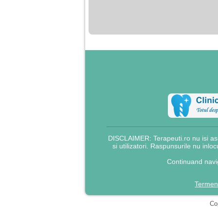
nimanui nu ii pasa de
mine. Din cauza asta
am inceput sa beau
alcool si am inceput
sa ma culc cu barbati
pentru bani.
DISCLAIMER: Terapeuti.ro nu isi asu
si utilizatori. Raspunsurile nu inlo
Continuand navig
Termeni
Cop