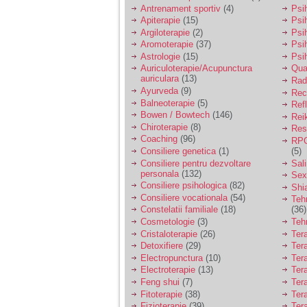
vreau sa stiu daca am
Antrenament sportiv
(4)
Psih
nevoie de un psiholog
Apiterapie
(15)
Psi
sau psihiatru.
Argiloterapie
(2)
Psi
Aromoterapie
(37)
Psi
Astrologie
(15)
Psi
Sunt casatorita, am
Auriculoterapie/Acupunctura
Qua
31 de ani si un copil in
auriculara
(13)
varsta de 2 ani care
Radi
mi-e lumina ochilor.
Ayurveda
(9)
Rec
De ceva timp simt ca
Balneoterapie
(5)
Ref
mi s-a adunat
Bowen / Bowtech
(146)
Rei
oboseala, o oboseala
Chiroterapie
(8)
Resp
cronica de care nu pot
Coaching
(96)
RPG
scapa si simt ca din
Consiliere genetica
(1)
(5)
cauza ei nu pot
controla nervii si
Consiliere pentru dezvoltare
Sal
cateodata are copilul
personala
(132)
Sex
de suferit.
Consiliere psihologica
(82)
Shi
Consiliere vocationala
(54)
Teh
Constelatii familiale
(18)
(36)
Am o bariera peste
Cosmetologie
(3)
Teh
care nu pot trece:
Cristaloterapie
(26)
Ter
prietena mea a ramas
Detoxifiere
(29)
Ter
insarcinata cu o fata.
Electropunctura
(10)
Ter
Am fost de comun
Electroterapie
(13)
Ter
acord sa facem un
copil, cu gandul ca e
Feng shui
(7)
Tera
baiat.
Fitoterapie
(38)
Ter
Fizioterapie
(39)
Ter