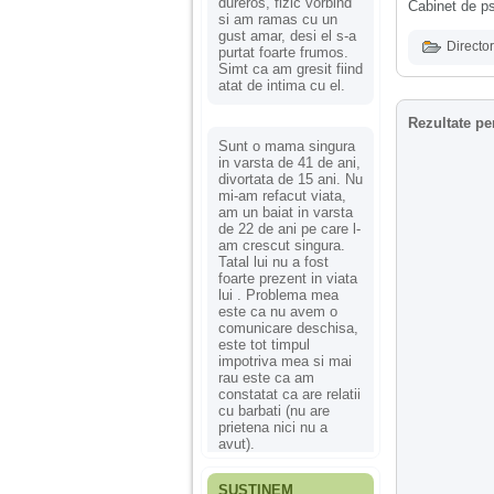
dureros, fizic vorbind
Cabinet de psi
si am ramas cu un
gust amar, desi el s-a
Director
purtat foarte frumos.
Simt ca am gresit fiind
atat de intima cu el.
Rezultate pe
Sunt o mama singura
in varsta de 41 de ani,
divortata de 15 ani. Nu
mi-am refacut viata,
am un baiat in varsta
de 22 de ani pe care l-
am crescut singura.
Tatal lui nu a fost
foarte prezent in viata
lui . Problema mea
este ca nu avem o
comunicare deschisa,
este tot timpul
impotriva mea si mai
rau este ca am
constatat ca are relatii
cu barbati (nu are
prietena nici nu a
avut).
SUSȚINEM