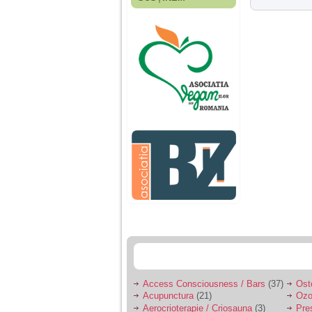
Fiica mea s-a nascut
cand eu aveam 17
ani, privind in urma
realizez cat de multe
greseli am facut in
educatia si cresterea
ei, am fost o mama
egoista, preocupata
de implinirea
profesionala, cand ea
era mica am neglijat-
o, ba chiar am fost si
agresiva, orice
greseala era taxata cu
o palma sau pedepse.
De 4 ani am o relatie
serioasa cu un barbat
in varsta de 32 de ani,
iar de aproximativ un
an jumate a inceput
sa se manifeste o
situatie care pe mine
ma deranjeaza.
Access Consciousness / Bars
(37)
Ost
Acupunctura
(21)
Ozo
Ma aflu aici pentru ca
Aerocrioterapie / Criosauna
(3)
Pre