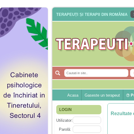
TERAPEUȚI ȘI TERAPII DIN ROMÂNIA
Acasa
Gaseste un terapeut
Pu
LOGIN
Rezultate 
Utilizator:
Parolă: