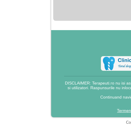
nimanui nu ii pasa de
mine. Din cauza asta
am inceput sa beau
alcool si am inceput
sa ma culc cu barbati
pentru bani.
DISCLAIMER: Terapeuti.ro nu isi asu
si utilizatori. Raspunsurile nu inlo
Continuand navig
Termeni
Cop