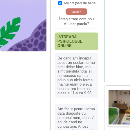
Aminteşte-ţi de mine
Înregistrare cont nou
Ai uitat parola?
ÎNTREABĂ
PSIHOLOGUL
ONLINE
De cand am început
acest an scolar nu ma
simt deloc bine, ma
simt pierduta total si
nu reusesc sa ma
adun sub nicio forma.
Înainte eram o eleva
buna si am terminat
clasa a 11-a cu 9.96.
Am facut pentru prima
data dragoste cu
prietenul meu, dupa 7
ani de cand ne
cunoastem. A fost