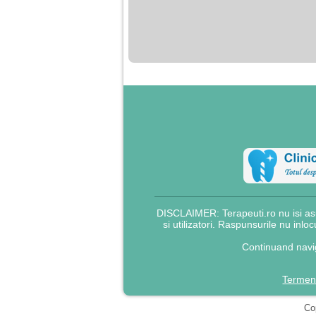
nimanui nu ii pasa de
mine. Din cauza asta
am inceput sa beau
alcool si am inceput
sa ma culc cu barbati
pentru bani.
DISCLAIMER: Terapeuti.ro nu isi asu
si utilizatori. Raspunsurile nu inlo
Continuand navig
Termeni
Cop