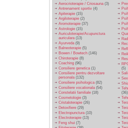
vreau sa stiu daca am
Aerocrioterapie / Criosauna
(3)
Pre
nevoie de un psiholog
Antrenament sportiv
(4)
Psih
sau psihiatru.
Apiterapie
(15)
Psi
Argiloterapie
(2)
Psi
Aromoterapie
(37)
Psi
Sunt casatorita, am
Astrologie
(15)
Psi
31 de ani si un copil in
varsta de 2 ani care
Auriculoterapie/Acupunctura
Qua
mi-e lumina ochilor.
auriculara
(13)
Radi
De ceva timp simt ca
Ayurveda
(9)
Rec
mi s-a adunat
Balneoterapie
(5)
Ref
oboseala, o oboseala
Bowen / Bowtech
(146)
Rei
cronica de care nu pot
Chiroterapie
(8)
Resp
scapa si simt ca din
Coaching
(96)
cauza ei nu pot
RPG
controla nervii si
Consiliere genetica
(1)
(5)
cateodata are copilul
Consiliere pentru dezvoltare
Sal
de suferit.
personala
(132)
Sex
Consiliere psihologica
(82)
Shi
Consiliere vocationala
(54)
Teh
Am o bariera peste
Constelatii familiale
(18)
(36)
care nu pot trece:
Cosmetologie
(3)
Teh
prietena mea a ramas
Cristaloterapie
(26)
Ter
insarcinata cu o fata.
Detoxifiere
(29)
Ter
Am fost de comun
Electropunctura
(10)
Ter
acord sa facem un
copil, cu gandul ca e
Electroterapie
(13)
Ter
baiat.
Feng shui
(7)
Tera
Fitoterapie
(38)
Ter