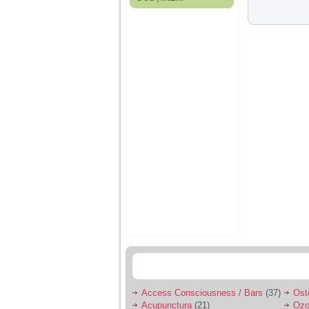
Fiica mea s-a nascut
cand eu aveam 17
ani, privind in urma
realizez cat de multe
greseli am facut in
educatia si cresterea
ei, am fost o mama
egoista, preocupata
de implinirea
profesionala, cand ea
era mica am neglijat-
o, ba chiar am fost si
agresiva, orice
greseala era taxata cu
o palma sau pedepse.
De 4 ani am o relatie
serioasa cu un barbat
in varsta de 32 de ani,
iar de aproximativ un
an jumate a inceput
sa se manifeste o
situatie care pe mine
ma deranjeaza.
Access Consciousness / Bars
(37)
Ost
Ma aflu aici pentru ca
Acupunctura
(21)
Ozo