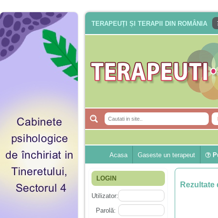
TERAPEUȚI ȘI TERAPII DIN ROMÂNIA
Acasa
Gaseste un terapeut
Pu
LOGIN
Rezultate 
Utilizator:
Parolă: