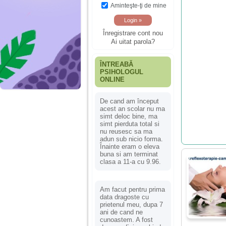
Aminteşte-ţi de mine
Înregistrare cont nou
Ai uitat parola?
ÎNTREABĂ
PSIHOLOGUL
ONLINE
De cand am început
acest an scolar nu ma
simt deloc bine, ma
simt pierduta total si
nu reusesc sa ma
adun sub nicio forma.
Înainte eram o eleva
buna si am terminat
clasa a 11-a cu 9.96.
Am facut pentru prima
data dragoste cu
prietenul meu, dupa 7
ani de cand ne
cunoastem. A fost