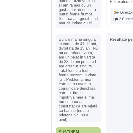
dureros, fizic vorbind
Reflexoterapi
si am ramas cu un
gust amar, desi el s-a
Director
purtat foarte frumos.
Simt ca am gresit fiind
|
2 Coment
atat de intima cu el.
Sunt o mama singura
Rezultate pe
in varsta de 41 de ani,
divortata de 15 ani. Nu
mi-am refacut viata,
am un baiat in varsta
de 22 de ani pe care l-
am crescut singura.
Tatal lui nu a fost
foarte prezent in viata
lui . Problema mea
este ca nu avem o
comunicare deschisa,
este tot timpul
impotriva mea si mai
rau este ca am
constatat ca are relatii
cu barbati (nu are
prietena nici nu a
avut).
SUSȚINEM