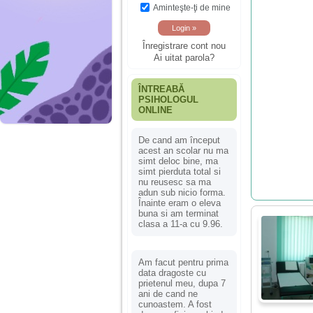
Aminteşte-ţi de mine
Înregistrare cont nou
Ai uitat parola?
ÎNTREABĂ
PSIHOLOGUL
ONLINE
De cand am început
acest an scolar nu ma
simt deloc bine, ma
simt pierduta total si
nu reusesc sa ma
adun sub nicio forma.
Înainte eram o eleva
buna si am terminat
clasa a 11-a cu 9.96.
Am facut pentru prima
data dragoste cu
prietenul meu, dupa 7
ani de cand ne
cunoastem. A fost