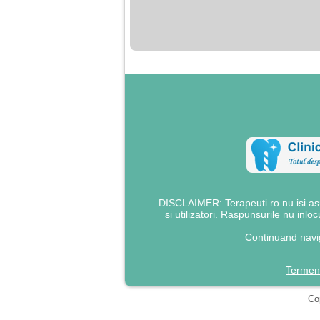
nimanui nu ii pasa de
mine. Din cauza asta
am inceput sa beau
alcool si am inceput
sa ma culc cu barbati
pentru bani.
DISCLAIMER: Terapeuti.ro nu isi asu
si utilizatori. Raspunsurile nu inlo
Continuand navig
Termeni
Cop