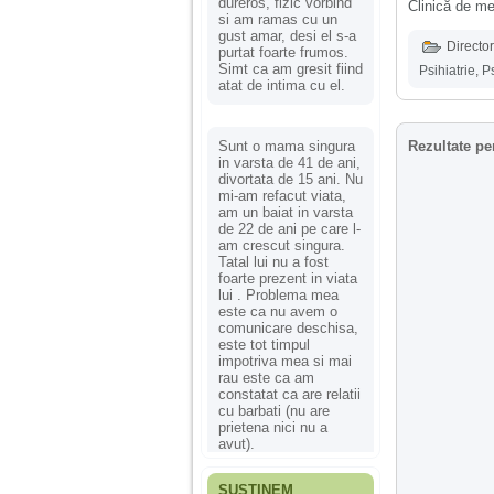
dureros, fizic vorbind
Clinică de me
si am ramas cu un
gust amar, desi el s-a
Director
purtat foarte frumos.
Simt ca am gresit fiind
Psihiatrie
,
P
atat de intima cu el.
Sunt o mama singura
Rezultate pe
in varsta de 41 de ani,
divortata de 15 ani. Nu
mi-am refacut viata,
am un baiat in varsta
de 22 de ani pe care l-
am crescut singura.
Tatal lui nu a fost
foarte prezent in viata
lui . Problema mea
este ca nu avem o
comunicare deschisa,
este tot timpul
impotriva mea si mai
rau este ca am
constatat ca are relatii
cu barbati (nu are
prietena nici nu a
avut).
SUSȚINEM