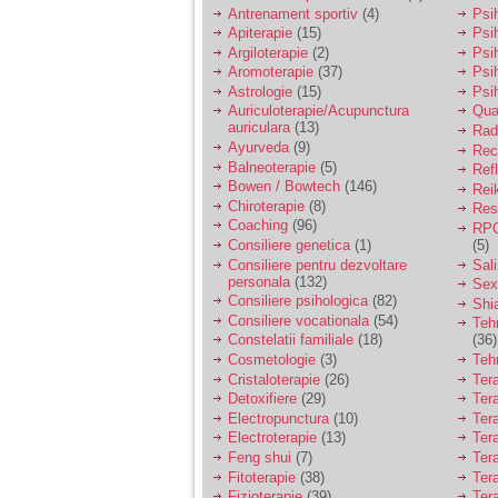
vreau sa stiu daca am
Antrenament sportiv
(4)
Psih
nevoie de un psiholog
Apiterapie
(15)
Psi
sau psihiatru.
Argiloterapie
(2)
Psi
Aromoterapie
(37)
Psi
Astrologie
(15)
Psi
Sunt casatorita, am
Auriculoterapie/Acupunctura
Qua
31 de ani si un copil in
auriculara
(13)
varsta de 2 ani care
Radi
mi-e lumina ochilor.
Ayurveda
(9)
Rec
De ceva timp simt ca
Balneoterapie
(5)
Ref
mi s-a adunat
Bowen / Bowtech
(146)
Rei
oboseala, o oboseala
Chiroterapie
(8)
Resp
cronica de care nu pot
Coaching
(96)
RPG
scapa si simt ca din
Consiliere genetica
(1)
(5)
cauza ei nu pot
controla nervii si
Consiliere pentru dezvoltare
Sal
cateodata are copilul
personala
(132)
Sex
de suferit.
Consiliere psihologica
(82)
Shi
Consiliere vocationala
(54)
Teh
Constelatii familiale
(18)
(36)
Am o bariera peste
Cosmetologie
(3)
Teh
care nu pot trece:
Cristaloterapie
(26)
Ter
prietena mea a ramas
Detoxifiere
(29)
Ter
insarcinata cu o fata.
Electropunctura
(10)
Ter
Am fost de comun
Electroterapie
(13)
Ter
acord sa facem un
copil, cu gandul ca e
Feng shui
(7)
Tera
baiat.
Fitoterapie
(38)
Ter
Fizioterapie
(39)
Ter