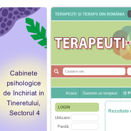
TERAPEUȚI ȘI TERAPII DIN ROMÂNIA
Acasa
Gaseste un terapeut
Pu
LOGIN
Rezultate 
Utilizator:
Parolă: