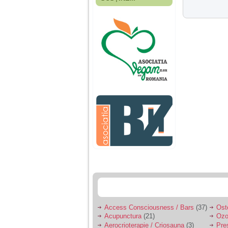
Fiica mea s-a nascut
cand eu aveam 17
ani, privind in urma
realizez cat de multe
greseli am facut in
educatia si cresterea
ei, am fost o mama
egoista, preocupata
de implinirea
profesionala, cand ea
era mica am neglijat-
o, ba chiar am fost si
agresiva, orice
greseala era taxata cu
o palma sau pedepse.
De 4 ani am o relatie
serioasa cu un barbat
in varsta de 32 de ani,
iar de aproximativ un
an jumate a inceput
sa se manifeste o
situatie care pe mine
ma deranjeaza.
Access Consciousness / Bars
(37)
Ost
Acupunctura
(21)
Ozo
Ma aflu aici pentru ca
Aerocrioterapie / Criosauna
(3)
Pre