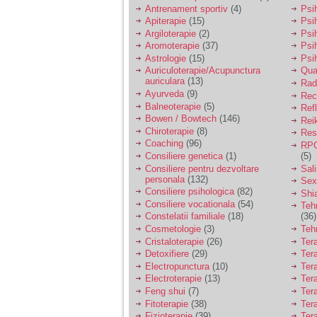
vreau sa stiu daca am
Antrenament sportiv
(4)
Psih
nevoie de un psiholog
Apiterapie
(15)
Psi
sau psihiatru.
Argiloterapie
(2)
Psi
Aromoterapie
(37)
Psi
Astrologie
(15)
Psi
Sunt casatorita, am
Auriculoterapie/Acupunctura
Qua
31 de ani si un copil in
auriculara
(13)
varsta de 2 ani care
Radi
mi-e lumina ochilor.
Ayurveda
(9)
Rec
De ceva timp simt ca
Balneoterapie
(5)
Ref
mi s-a adunat
Bowen / Bowtech
(146)
Rei
oboseala, o oboseala
Chiroterapie
(8)
Resp
cronica de care nu pot
Coaching
(96)
RPG
scapa si simt ca din
Consiliere genetica
(1)
(5)
cauza ei nu pot
controla nervii si
Consiliere pentru dezvoltare
Sal
cateodata are copilul
personala
(132)
Sex
de suferit.
Consiliere psihologica
(82)
Shi
Consiliere vocationala
(54)
Teh
Constelatii familiale
(18)
(36)
Am o bariera peste
Cosmetologie
(3)
Teh
care nu pot trece:
Cristaloterapie
(26)
Ter
prietena mea a ramas
Detoxifiere
(29)
Ter
insarcinata cu o fata.
Electropunctura
(10)
Ter
Am fost de comun
Electroterapie
(13)
Ter
acord sa facem un
copil, cu gandul ca e
Feng shui
(7)
Tera
baiat.
Fitoterapie
(38)
Ter
Fizioterapie
(39)
Ter