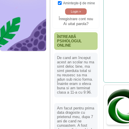
Aminteşte-ţi de mine
Înregistrare cont nou
Ai uitat parola?
ÎNTREABĂ
PSIHOLOGUL
ONLINE
De cand am început
acest an scolar nu ma
simt deloc bine, ma
simt pierduta total si
nu reusesc sa ma
adun sub nicio forma.
Înainte eram o eleva
buna si am terminat
clasa a 11-a cu 9.96.
Am facut pentru prima
data dragoste cu
prietenul meu, dupa 7
ani de cand ne
cunoastem. A fost