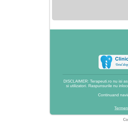
nimanui nu ii pasa de
mine. Din cauza asta
am inceput sa beau
alcool si am inceput
sa ma culc cu barbati
pentru bani.
DISCLAIMER: Terapeuti.ro nu isi asu
si utilizatori. Raspunsurile nu inlo
Continuand navig
Termeni
Cop