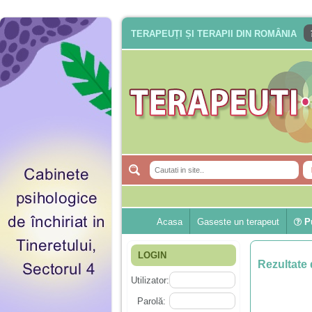
TERAPEUȚI ȘI TERAPII DIN ROMÂNIA
Acasa
Gaseste un terapeut
Pu
LOGIN
Rezultate 
Utilizator:
Parolă: