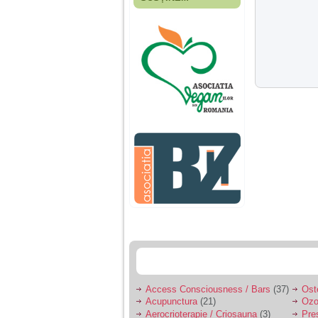
Fiica mea s-a nascut
cand eu aveam 17
ani, privind in urma
realizez cat de multe
greseli am facut in
educatia si cresterea
ei, am fost o mama
egoista, preocupata
de implinirea
profesionala, cand ea
era mica am neglijat-
o, ba chiar am fost si
agresiva, orice
greseala era taxata cu
o palma sau pedepse.
De 4 ani am o relatie
serioasa cu un barbat
in varsta de 32 de ani,
iar de aproximativ un
an jumate a inceput
sa se manifeste o
situatie care pe mine
ma deranjeaza.
Access Consciousness / Bars
(37)
Ost
Acupunctura
(21)
Ozo
Ma aflu aici pentru ca
Aerocrioterapie / Criosauna
(3)
Pre