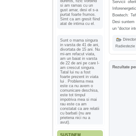
dureros, fizic vorbind
Servicii ofe
si am ramas cu un
Inforenerge
gust amar, desi el s-a
purtat foarte frumos.
Bowtech: Teh
Simt ca am gresit fiind
Desi suntem fi
atat de intima cu el.
un “doctor int
Director
Sunt o mama singura
in varsta de 41 de ani,
Radiestezie 
divortata de 15 ani. Nu
mi-am refacut viata,
am un baiat in varsta
de 22 de ani pe care l-
Rezultate pe
am crescut singura.
Tatal lui nu a fost
foarte prezent in viata
lui . Problema mea
este ca nu avem o
comunicare deschisa,
este tot timpul
impotriva mea si mai
rau este ca am
constatat ca are relatii
cu barbati (nu are
prietena nici nu a
avut).
SUSȚINEM