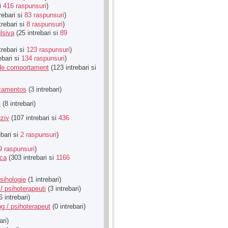
si
416 raspunsuri
)
rebari si
83 raspunsuri
)
trebari si
8 raspunsuri
)
lsiva
(25 intrebari si
89
trebari si
123 raspunsuri
)
ebari si
134 raspunsuri
)
u de comportament
(123 intrebari si
icamentos
(3 intrebari)
t
(8 intrebari)
ziv
(107 intrebari si
436
ebari si
2 raspunsuri
)
9 raspunsuri
)
ica
(303 intrebari si
1166
sihologie
(1 intrebari)
/ psihoterapeuti
(3 intrebari)
6 intrebari)
g / psihoterapeut
(0 intrebari)
ari)