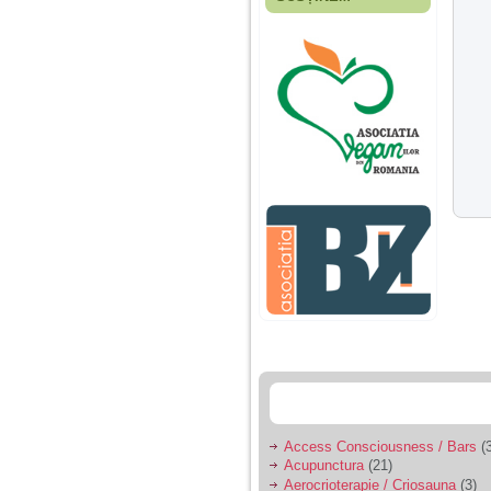
Fiica mea s-a nascut
cand eu aveam 17
ani, privind in urma
realizez cat de multe
greseli am facut in
educatia si cresterea
ei, am fost o mama
egoista, preocupata
de implinirea
profesionala, cand ea
era mica am neglijat-
o, ba chiar am fost si
agresiva, orice
greseala era taxata cu
o palma sau pedepse.
De 4 ani am o relatie
serioasa cu un barbat
in varsta de 32 de ani,
iar de aproximativ un
an jumate a inceput
sa se manifeste o
situatie care pe mine
ma deranjeaza.
Access Consciousness / Bars
(3
Acupunctura
(21)
Ma aflu aici pentru ca
Aerocrioterapie / Criosauna
(3)