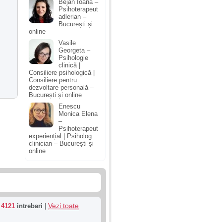
Bejan Ioana –
Psihoterapeut
adlerian –
București și
online
Vasile
Georgeta –
Psihologie
clinică |
Consiliere psihologică |
Consiliere pentru
dezvoltare personală –
București și online
Enescu
Monica Elena
–
Psihoterapeut
experiențial | Psiholog
clinician – București și
online
Vezi toate
u
4121
intrebari
|