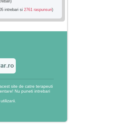
trebari)
5 intrebari si
2761 raspunsuri
)
cest site de catre terapeuti
rientare! Nu puneti intrebari
utilizarii.