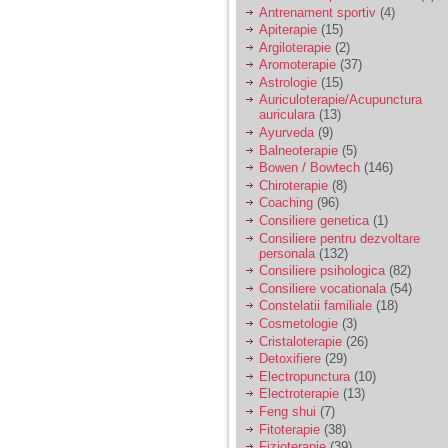
vreau sa stiu daca am
Antrenament sportiv
(4)
nevoie de un psiholog
Apiterapie
(15)
sau psihiatru.
Argiloterapie
(2)
Aromoterapie
(37)
Astrologie
(15)
Sunt casatorita, am
Auriculoterapie/Acupunctura
31 de ani si un copil in
auriculara
(13)
varsta de 2 ani care
mi-e lumina ochilor.
Ayurveda
(9)
De ceva timp simt ca
Balneoterapie
(5)
mi s-a adunat
Bowen / Bowtech
(146)
oboseala, o oboseala
Chiroterapie
(8)
cronica de care nu pot
Coaching
(96)
scapa si simt ca din
Consiliere genetica
(1)
cauza ei nu pot
controla nervii si
Consiliere pentru dezvoltare
cateodata are copilul
personala
(132)
de suferit.
Consiliere psihologica
(82)
Consiliere vocationala
(54)
Constelatii familiale
(18)
Am o bariera peste
Cosmetologie
(3)
care nu pot trece:
Cristaloterapie
(26)
prietena mea a ramas
Detoxifiere
(29)
insarcinata cu o fata.
Electropunctura
(10)
Am fost de comun
Electroterapie
(13)
acord sa facem un
copil, cu gandul ca e
Feng shui
(7)
baiat.
Fitoterapie
(38)
Fizioterapie
(39)