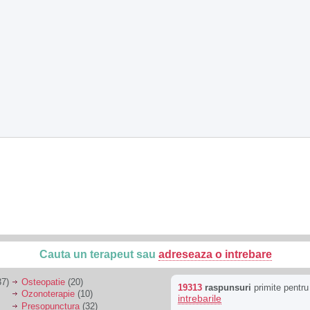
Cauta un terapeut sau
adreseaza o intrebare
7)
Osteopatie
(20)
19313
raspunsuri
primite pentr
Ozonoterapie
(10)
intrebarile
Presopunctura
(32)