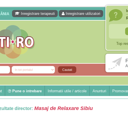
I
Inregistrare terapeuti
Inregistrare utilizatori
MÂNIA
Top re
F
A
ut
Pune o intrebare
Informatii utile / articole
Anunturi
Promovar
Masaj de Relaxare Sibiu
ultate director: