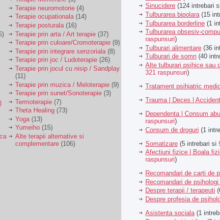
Sinucidere
(124 intrebari 
Terapie neuromotorie
(4)
Tulburarea bipolara
(15 int
Terapie ocupationala
(14)
Tulburarea borderline
(1 in
Terapie posturala
(16)
Tulburarea obsesiv-compu
6)
Terapie prin arta / Art terapie
(37)
raspunsuri
)
Terapie prin culoare/Cromoterapie
(9)
Tulburari alimentare
(36 in
Terapie prin integrare senzoriala
(8)
Tulburari de somn
(40 intr
Terapie prin joc / Ludoterapie
(26)
Alte tulburari psihice sa
Terapie prin jocul cu nisip / Sandplay
321 raspunsuri
)
(11)
Terapie prin muzica / Meloterapie
(9)
Tratament psihiatric med
Terapie prin sunet/Sonoterapie
(3)
Trauma | Deces | Acciden
Termoterapie
(7)
)
Theta Healing
(73)
Dependenta | Consum abu
Yoga
(13)
raspunsuri
)
Yumeiho
(15)
Consum de droguri
(1 intr
ica
Alte terapii alternative si
Somatizare
(5 intrebari si
complementare
(106)
Afectiuni fizice | Boala fiz
raspunsuri
)
Recomandari de carti de p
Recomandari de psihologi 
Despre terapii / terapeuti
(
Despre profesia de psiholo
Asistenta sociala
(1 intreb