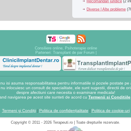
Recomandari juridice
(2 in
Diverse | Alte probleme
(70
Consiliere online, Psihoterapie online
Parteneri:
Transplant de par Forum
|
 isi asuma responsabilitatea pentru informatiile si pozele postate pe a
e nu inlocuiesc un consult de specialitate, ele sunt sugestii, directii de o
despre afectiuni care necesita o examinare medicala!
and navigarea pe acest site sunteti de acord cu
Termenii si Conditiile
Termeni şi Condiții
Politica de confidențialitate
Politica de cookie-uri
|
|
Copyright © 2011 - 2026 Terapeuti.ro | Toate drepturile rezervate.