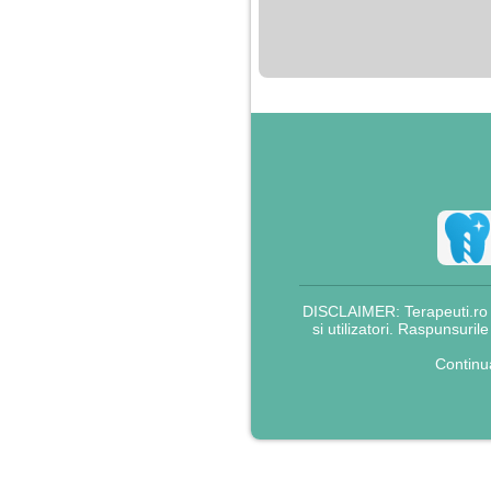
nimanui nu ii pasa de
mine. Din cauza asta
am inceput sa beau
alcool si am inceput
sa ma culc cu barbati
pentru bani.
DISCLAIMER: Terapeuti.ro nu
si utilizatori. Raspunsuril
Continu