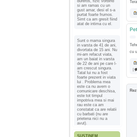
dureros, fizic vorbind
Tera
si am ramas cu un
gust amar, desi el s-a
purtat foarte frumos.
Simt ca am gresit fiind
atat de intima cu el.
Pet
Sunt o mama singura
Tehn
in varsta de 41 de ani,
divortata de 15 ani. Nu
cu u
mi-am refacut viata,
am un baiat in varsta
de 22 de ani pe care l-
am crescut singura.
|
Tatal lui nu a fost
foarte prezent in viata
lui . Problema mea
este ca nu avem o
Rez
comunicare deschisa,
este tot timpul
impotriva mea si mai
rau este ca am
constatat ca are relatii
cu barbati (nu are
prietena nici nu a
avut).
SUSȚINEM