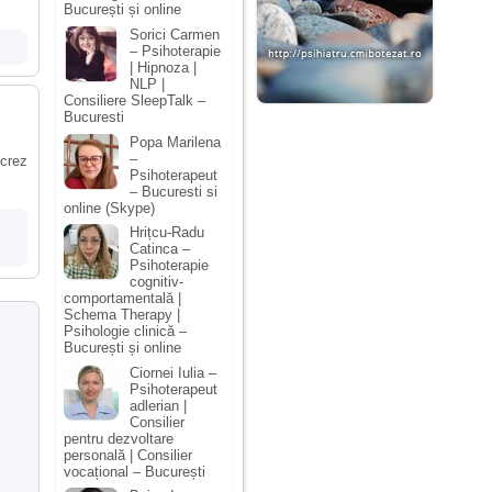
București și online
Sorici Carmen
– Psihoterapie
| Hipnoza |
NLP |
Consiliere SleepTalk –
Bucuresti
Popa Marilena
–
ucrez
Psihoterapeut
– Bucuresti si
online (Skype)
Hrițcu-Radu
Catinca –
Psihoterapie
cognitiv-
comportamentală |
Schema Therapy |
Psihologie clinică –
București și online
Ciornei Iulia –
Psihoterapeut
adlerian |
Consilier
pentru dezvoltare
personală | Consilier
vocațional – București