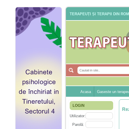
TERAPEUȚI ȘI TERAPII DIN RO
Acasa
Gaseste un terape
LOGIN
Rez
Utilizator:
Parolă: