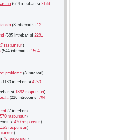
Sarcina
(614 intrebari si
2188
ionala
(3 intrebari si
12
nti
(685 intrebari si
2281
27 raspunsuri
)
a
(544 intrebari si
1504
rse probleme
(3 intrebari)
(1130 intrebari si
4250
rebari si
1362 raspunsuri
)
xuala
(210 intrebari si
704
ment
(7 intrebari)
570 raspunsuri
)
ebari si
420 raspunsuri
)
1153 raspunsuri
)
spunsuri
)
si
70 raspunsuri
)