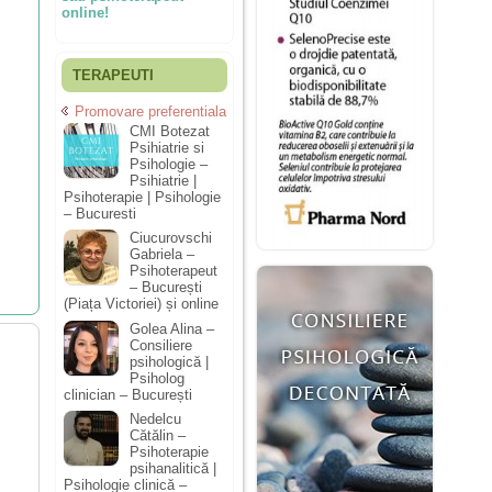
online!
TERAPEUTI
Promovare preferentiala
CMI Botezat
Psihiatrie si
Psihologie –
Psihiatrie |
Psihoterapie | Psihologie
– Bucuresti
Ciucurovschi
Gabriela –
Psihoterapeut
– București
(Piața Victoriei) și online
Golea Alina –
Consiliere
psihologică |
Psiholog
clinician – București
Nedelcu
Cătălin –
Psihoterapie
psihanalitică |
Psihologie clinică –