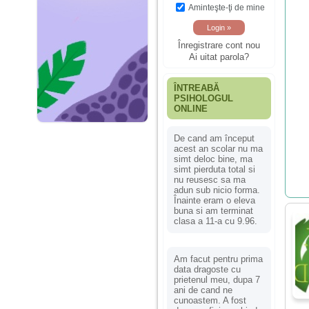
Aminteşte-ţi de mine
Înregistrare cont nou
Ai uitat parola?
ÎNTREABĂ
PSIHOLOGUL
ONLINE
De cand am început
acest an scolar nu ma
simt deloc bine, ma
simt pierduta total si
nu reusesc sa ma
adun sub nicio forma.
Înainte eram o eleva
buna si am terminat
clasa a 11-a cu 9.96.
Am facut pentru prima
data dragoste cu
prietenul meu, dupa 7
ani de cand ne
cunoastem. A fost