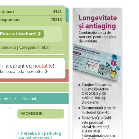
ntrebari
4121
Raspunsuri
19313
Pune o intrebare!
spondenti
|
Categorii intrebari
ii la curent cu
noutatile
!
boneaza-te la newsletter
e pe site
Contact
FACEBOOK
Întreabă un psiholog
sau psihoterapeut