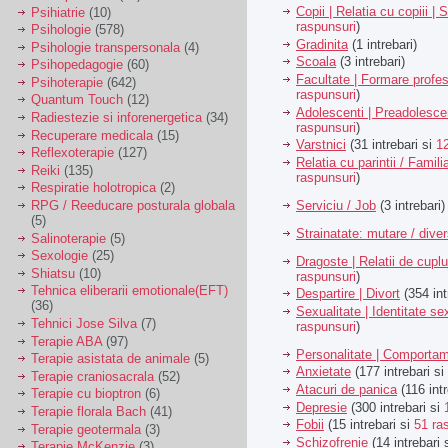
Copii | Relatia cu copiii | 
Psihiatrie
(10)
raspunsuri
)
Psihologie
(578)
Gradinita
(1 intrebari)
Psihologie transpersonala
(4)
Scoala
(3 intrebari)
Psihopedagogie
(60)
Facultate | Formare profes
Psihoterapie
(642)
raspunsuri
)
Quantum Touch
(12)
Adolescenti | Preadolesce
Radiestezie si inforenergetica
(34)
raspunsuri
)
Recuperare medicala
(15)
Varstnici
(31 intrebari si
1
Reflexoterapie
(127)
Relatia cu parintii / Famili
Reiki
(135)
raspunsuri
)
Respiratie holotropica
(2)
Serviciu / Job
(3 intrebari)
RPG / Reeducare posturala globala
(5)
Strainatate: mutare / dive
Salinoterapie
(5)
Sexologie
(25)
Dragoste | Relatii de cuplu
Shiatsu
(10)
raspunsuri
)
Tehnica eliberarii emotionale(EFT)
Despartire | Divort
(354 int
(36)
Sexualitate | Identitate se
Tehnici Jose Silva
(7)
raspunsuri
)
Terapie ABA
(97)
Personalitate | Comporta
Terapie asistata de animale
(5)
Anxietate
(177 intrebari si
Terapie craniosacrala
(52)
Atacuri de panica
(116 intr
Terapie cu bioptron
(6)
Depresie
(300 intrebari si
Terapie florala Bach
(41)
Fobii
(15 intrebari si
51 ra
Terapie geotermala
(3)
Schizofrenie
(14 intrebari 
Terapie McKenzie
(3)