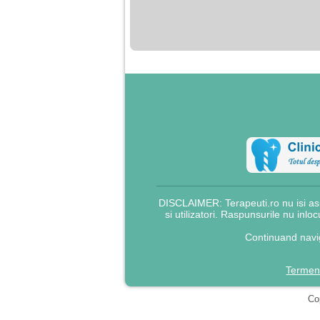
nimanui nu ii pasa de
mine. Din cauza asta
am inceput sa beau
alcool si am inceput
sa ma culc cu barbati
pentru bani.
DISCLAIMER: Terapeuti.ro nu isi asu
si utilizatori. Raspunsurile nu inlo
Continuand navig
Termeni
Cop