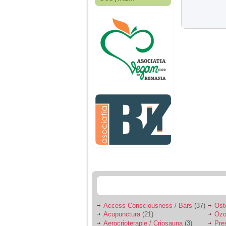
Fiica mea s-a nascut
cand eu aveam 17
ani, privind in urma
realizez cat de multe
greseli am facut in
educatia si cresterea
ei, am fost o mama
egoista, preocupata
de implinirea
profesionala, cand ea
era mica am neglijat-
o, ba chiar am fost si
agresiva, orice
greseala era taxata cu
o palma sau pedepse.
De 4 ani am o relatie
serioasa cu un barbat
in varsta de 32 de ani,
iar de aproximativ un
an jumate a inceput
sa se manifeste o
situatie care pe mine
ma deranjeaza.
Access Consciousness / Bars
(37)
Ost
Acupunctura
(21)
Ozo
Ma aflu aici pentru ca
Aerocrioterapie / Criosauna
(3)
Pre