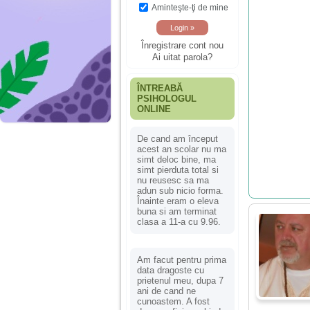
Aminteşte-ţi de mine
Înregistrare cont nou
Ai uitat parola?
ÎNTREABĂ
PSIHOLOGUL
ONLINE
De cand am început
acest an scolar nu ma
simt deloc bine, ma
simt pierduta total si
nu reusesc sa ma
adun sub nicio forma.
Înainte eram o eleva
buna si am terminat
clasa a 11-a cu 9.96.
Am facut pentru prima
data dragoste cu
prietenul meu, dupa 7
ani de cand ne
cunoastem. A fost