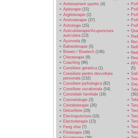
vreau sa stiu daca am
Antrenament sportiv
(4)
Psih
nevoie de un psiholog
Apiterapie
(15)
Psi
sau psihiatru.
Argiloterapie
(2)
Psi
Aromoterapie
(37)
Psi
Astrologie
(15)
Psi
Sunt casatorita, am
Auriculoterapie/Acupunctura
Qua
31 de ani si un copil in
auriculara
(13)
varsta de 2 ani care
Radi
mi-e lumina ochilor.
Ayurveda
(9)
Rec
De ceva timp simt ca
Balneoterapie
(5)
Ref
mi s-a adunat
Bowen / Bowtech
(146)
Rei
oboseala, o oboseala
Chiroterapie
(8)
Resp
cronica de care nu pot
Coaching
(96)
RPG
scapa si simt ca din
Consiliere genetica
(1)
(5)
cauza ei nu pot
controla nervii si
Consiliere pentru dezvoltare
Sal
cateodata are copilul
personala
(132)
Sex
de suferit.
Consiliere psihologica
(82)
Shi
Consiliere vocationala
(54)
Teh
Constelatii familiale
(18)
(36)
Am o bariera peste
Cosmetologie
(3)
Teh
care nu pot trece:
Cristaloterapie
(26)
Ter
prietena mea a ramas
Detoxifiere
(29)
Ter
insarcinata cu o fata.
Electropunctura
(10)
Ter
Am fost de comun
Electroterapie
(13)
Ter
acord sa facem un
copil, cu gandul ca e
Feng shui
(7)
Tera
baiat.
Fitoterapie
(38)
Ter
Fizioterapie
(39)
Ter