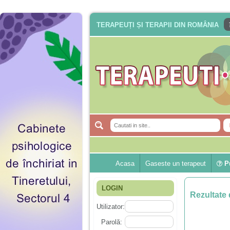
TERAPEUȚI ȘI TERAPII DIN ROMÂNIA
Acasa
Gaseste un terapeut
Pu
LOGIN
Rezultate 
Utilizator:
Parolă: