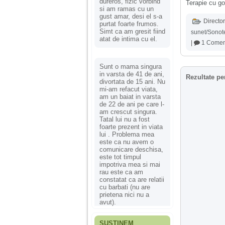
dureros, fizic vorbind
Terapie cu go
si am ramas cu un
gust amar, desi el s-a
Director
purtat foarte frumos.
Simt ca am gresit fiind
sunet/Sonot
atat de intima cu el.
|
1 Comen
Sunt o mama singura
in varsta de 41 de ani,
Rezultate pe
divortata de 15 ani. Nu
mi-am refacut viata,
am un baiat in varsta
de 22 de ani pe care l-
am crescut singura.
Tatal lui nu a fost
foarte prezent in viata
lui . Problema mea
este ca nu avem o
comunicare deschisa,
este tot timpul
impotriva mea si mai
rau este ca am
constatat ca are relatii
cu barbati (nu are
prietena nici nu a
avut).
SUSȚINEM