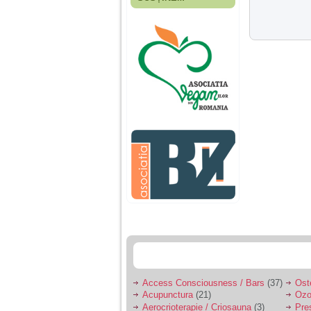
Fiica mea s-a nascut
cand eu aveam 17
ani, privind in urma
realizez cat de multe
greseli am facut in
educatia si cresterea
ei, am fost o mama
egoista, preocupata
de implinirea
profesionala, cand ea
era mica am neglijat-
o, ba chiar am fost si
agresiva, orice
greseala era taxata cu
o palma sau pedepse.
De 4 ani am o relatie
serioasa cu un barbat
in varsta de 32 de ani,
iar de aproximativ un
an jumate a inceput
sa se manifeste o
situatie care pe mine
ma deranjeaza.
Access Consciousness / Bars
(37)
Ost
Acupunctura
(21)
Ozo
Ma aflu aici pentru ca
Aerocrioterapie / Criosauna
(3)
Pre