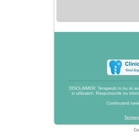
nimanui nu ii pasa de
mine. Din cauza asta
am inceput sa beau
alcool si am inceput
sa ma culc cu barbati
pentru bani.
DISCLAIMER: Terapeuti.ro nu isi asu
si utilizatori. Raspunsurile nu inlo
Continuand navig
Termeni
Cop