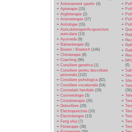
vreau sa stiu daca am
Antrenament sportiv
(4)
Psih
nevoie de un psiholog
Apiterapie
(15)
Psi
sau psihiatru.
Argiloterapie
(2)
Psi
Aromoterapie
(37)
Psi
Astrologie
(15)
Psi
Sunt casatorita, am
Auriculoterapie/Acupunctura
Qua
31 de ani si un copil in
auriculara
(13)
varsta de 2 ani care
Radi
mi-e lumina ochilor.
Ayurveda
(9)
Rec
De ceva timp simt ca
Balneoterapie
(5)
Ref
mi s-a adunat
Bowen / Bowtech
(146)
Rei
oboseala, o oboseala
Chiroterapie
(8)
Resp
cronica de care nu pot
Coaching
(96)
RPG
scapa si simt ca din
Consiliere genetica
(1)
(5)
cauza ei nu pot
controla nervii si
Consiliere pentru dezvoltare
Sal
cateodata are copilul
personala
(132)
Sex
de suferit.
Consiliere psihologica
(82)
Shi
Consiliere vocationala
(54)
Teh
Constelatii familiale
(18)
(36)
Am o bariera peste
Cosmetologie
(3)
Teh
care nu pot trece:
Cristaloterapie
(26)
Ter
prietena mea a ramas
Detoxifiere
(29)
Ter
insarcinata cu o fata.
Electropunctura
(10)
Ter
Am fost de comun
Electroterapie
(13)
Ter
acord sa facem un
copil, cu gandul ca e
Feng shui
(7)
Tera
baiat.
Fitoterapie
(38)
Ter
Fizioterapie
(39)
Ter