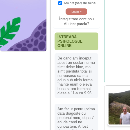
Aminteşte-ţi de mine
Înregistrare cont nou
Ai uitat parola?
ÎNTREABĂ
PSIHOLOGUL
ONLINE
De cand am început
acest an scolar nu ma
simt deloc bine, ma
simt pierduta total si
nu reusesc sa ma
adun sub nicio forma.
Înainte eram o eleva
buna si am terminat
clasa a 11-a cu 9.96.
Am facut pentru prima
data dragoste cu
prietenul meu, dupa 7
ani de cand ne
cunoastem. A fost