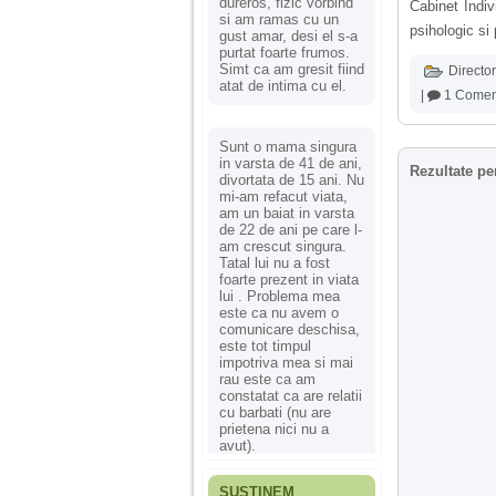
dureros, fizic vorbind
Cabinet Indiv
si am ramas cu un
psihologic si 
gust amar, desi el s-a
purtat foarte frumos.
Simt ca am gresit fiind
Director
atat de intima cu el.
|
1 Comen
Sunt o mama singura
in varsta de 41 de ani,
Rezultate pe
divortata de 15 ani. Nu
mi-am refacut viata,
am un baiat in varsta
de 22 de ani pe care l-
am crescut singura.
Tatal lui nu a fost
foarte prezent in viata
lui . Problema mea
este ca nu avem o
comunicare deschisa,
este tot timpul
impotriva mea si mai
rau este ca am
constatat ca are relatii
cu barbati (nu are
prietena nici nu a
avut).
SUSȚINEM