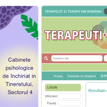
TERAPEUȚI ȘI TERAPII DIN ROMÂNIA
Acasa
Gaseste un terapeut
Pu
LOGIN
Rezultate 
Utilizator:
Parolă: