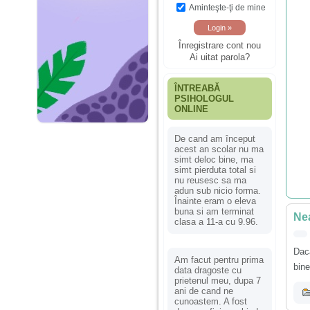
Aminteşte-ţi de mine
Înregistrare cont nou
Ai uitat parola?
ÎNTREABĂ
PSIHOLOGUL
ONLINE
De cand am început
acest an scolar nu ma
simt deloc bine, ma
simt pierduta total si
nu reusesc sa ma
adun sub nicio forma.
Înainte eram o eleva
buna si am terminat
Nea
clasa a 11-a cu 9.96.
Daca
Am facut pentru prima
bine
data dragoste cu
prietenul meu, dupa 7
ani de cand ne
cunoastem. A fost