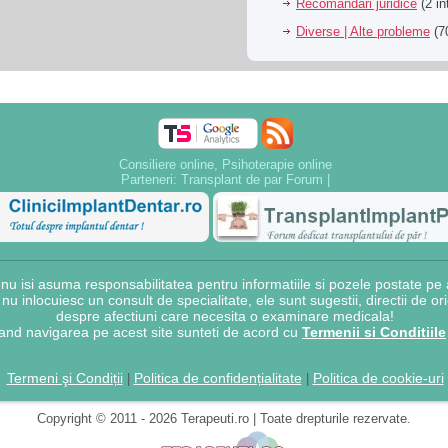
Recomandari juridice
(2 in
Diverse | Alte probleme
(70
Consiliere online, Psihoterapie online
Parteneri:
Transplant de par Forum
|
 isi asuma responsabilitatea pentru informatiile si pozele postate pe a
e nu inlocuiesc un consult de specialitate, ele sunt sugestii, directii de o
despre afectiuni care necesita o examinare medicala!
and navigarea pe acest site sunteti de acord cu
Termenii si Conditiile
Termeni şi Condiții
Politica de confidențialitate
Politica de cookie-uri
|
|
Copyright © 2011 - 2026 Terapeuti.ro | Toate drepturile rezervate.