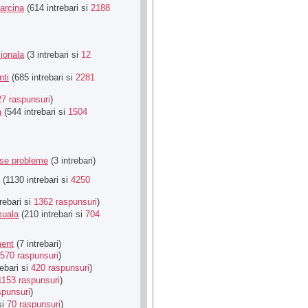
Sarcina
(614 intrebari si
2188
ionala
(3 intrebari si
12
nti
(685 intrebari si
2281
27 raspunsuri
)
a
(544 intrebari si
1504
rse probleme
(3 intrebari)
(1130 intrebari si
4250
rebari si
1362 raspunsuri
)
xuala
(210 intrebari si
704
ment
(7 intrebari)
570 raspunsuri
)
ebari si
420 raspunsuri
)
1153 raspunsuri
)
spunsuri
)
si
70 raspunsuri
)