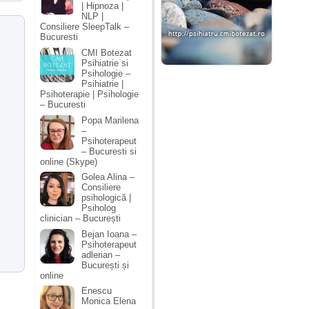
| Hipnoza |
NLP |
Consiliere SleepTalk –
Bucuresti
CMI Botezat
Psihiatrie si
Psihologie –
Psihiatrie |
Psihoterapie | Psihologie
– Bucuresti
Popa Marilena
–
Psihoterapeut
– Bucuresti si
online (Skype)
Golea Alina –
Consiliere
psihologică |
Psiholog
clinician – București
Bejan Ioana –
Psihoterapeut
adlerian –
București și
online
Enescu
Monica Elena