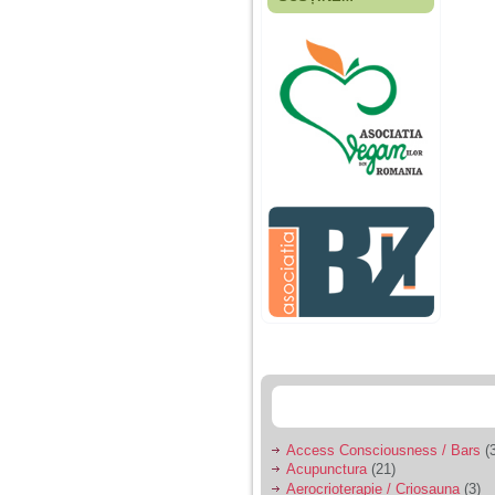
Fiica mea s-a nascut
cand eu aveam 17
ani, privind in urma
realizez cat de multe
greseli am facut in
educatia si cresterea
ei, am fost o mama
egoista, preocupata
de implinirea
profesionala, cand ea
era mica am neglijat-
o, ba chiar am fost si
agresiva, orice
greseala era taxata cu
o palma sau pedepse.
De 4 ani am o relatie
serioasa cu un barbat
in varsta de 32 de ani,
iar de aproximativ un
an jumate a inceput
sa se manifeste o
situatie care pe mine
ma deranjeaza.
Access Consciousness / Bars
(3
Acupunctura
(21)
Ma aflu aici pentru ca
Aerocrioterapie / Criosauna
(3)