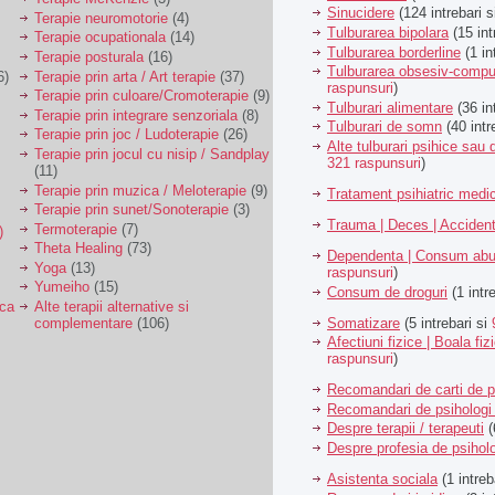
Sinucidere
(124 intrebari 
Terapie neuromotorie
(4)
Tulburarea bipolara
(15 int
Terapie ocupationala
(14)
Tulburarea borderline
(1 in
Terapie posturala
(16)
Tulburarea obsesiv-compu
6)
Terapie prin arta / Art terapie
(37)
raspunsuri
)
Terapie prin culoare/Cromoterapie
(9)
Tulburari alimentare
(36 in
Terapie prin integrare senzoriala
(8)
Tulburari de somn
(40 intr
Terapie prin joc / Ludoterapie
(26)
Alte tulburari psihice sa
Terapie prin jocul cu nisip / Sandplay
321 raspunsuri
)
(11)
Terapie prin muzica / Meloterapie
(9)
Tratament psihiatric med
Terapie prin sunet/Sonoterapie
(3)
Trauma | Deces | Acciden
Termoterapie
(7)
)
Theta Healing
(73)
Dependenta | Consum abu
Yoga
(13)
raspunsuri
)
Yumeiho
(15)
Consum de droguri
(1 intr
ica
Alte terapii alternative si
Somatizare
(5 intrebari si
complementare
(106)
Afectiuni fizice | Boala fiz
raspunsuri
)
Recomandari de carti de p
Recomandari de psihologi 
Despre terapii / terapeuti
(
Despre profesia de psiholo
Asistenta sociala
(1 intreb