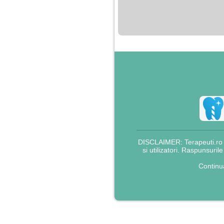
nimanui nu ii pasa de
mine. Din cauza asta
am inceput sa beau
alcool si am inceput
sa ma culc cu barbati
pentru bani.
DISCLAIMER: Terapeuti.ro nu
si utilizatori. Raspunsuril
Continu