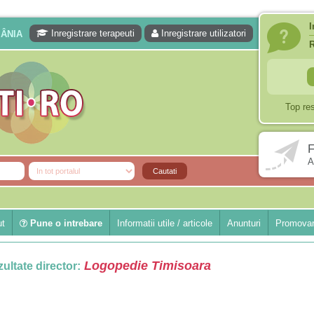
I
Inregistrare terapeuti
Inregistrare utilizatori
MÂNIA
Top re
F
A
ut
Pune o intrebare
Informatii utile / articole
Anunturi
Promovar
Logopedie Timisoara
ultate director: