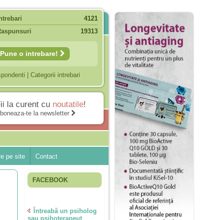
ntrebari
4121
Raspunsuri
19313
Pune o intrebare!
spondenti
|
Categorii intrebari
ii la curent cu
noutatile
!
boneaza-te la newsletter
e pe site
Contact
FACEBOOK
Întreabă un psiholog
sau psihoterapeut