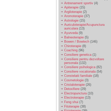
vreau sa stiu daca am
Antrenament sportiv
(4)
nevoie de un psiholog
Apiterapie
(15)
sau psihiatru.
Argiloterapie
(2)
Aromoterapie
(37)
Astrologie
(15)
Sunt casatorita, am
Auriculoterapie/Acupunctura
31 de ani si un copil in
auriculara
(13)
varsta de 2 ani care
mi-e lumina ochilor.
Ayurveda
(9)
De ceva timp simt ca
Balneoterapie
(5)
mi s-a adunat
Bowen / Bowtech
(146)
oboseala, o oboseala
Chiroterapie
(8)
cronica de care nu pot
Coaching
(96)
scapa si simt ca din
Consiliere genetica
(1)
cauza ei nu pot
controla nervii si
Consiliere pentru dezvoltare
cateodata are copilul
personala
(132)
de suferit.
Consiliere psihologica
(82)
Consiliere vocationala
(54)
Constelatii familiale
(18)
Am o bariera peste
Cosmetologie
(3)
care nu pot trece:
Cristaloterapie
(26)
prietena mea a ramas
Detoxifiere
(29)
insarcinata cu o fata.
Electropunctura
(10)
Am fost de comun
Electroterapie
(13)
acord sa facem un
copil, cu gandul ca e
Feng shui
(7)
baiat.
Fitoterapie
(38)
Fizioterapie
(39)