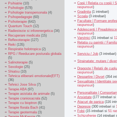
Copii | Relatia cu copiii | 
Psihiatrie
(10)
raspunsuri
)
Psihologie
(578)
Gradinita
(1 intrebari)
Psihologie transpersonala
(4)
Scoala
(3 intrebari)
Psihopedagogie
(60)
Facultate | Formare profes
Psihoterapie
(642)
raspunsuri
)
Quantum Touch
(12)
Adolescenti | Preadolesce
Radiestezie si inforenergetica
(34)
raspunsuri
)
Recuperare medicala
(15)
Varstnici
(31 intrebari si
1
Reflexoterapie
(127)
Relatia cu parintii / Famili
Reiki
(135)
raspunsuri
)
Respiratie holotropica
(2)
Serviciu / Job
(3 intrebari)
RPG / Reeducare posturala globala
(5)
Strainatate: mutare / dive
Salinoterapie
(5)
Sexologie
(25)
Dragoste | Relatii de cuplu
Shiatsu
(10)
raspunsuri
)
Tehnica eliberarii emotionale(EFT)
Despartire | Divort
(354 int
(36)
Sexualitate | Identitate se
Tehnici Jose Silva
(7)
raspunsuri
)
Terapie ABA
(97)
Personalitate | Comporta
Terapie asistata de animale
(5)
Anxietate
(177 intrebari si
Terapie craniosacrala
(52)
Atacuri de panica
(116 intr
Terapie cu bioptron
(6)
Depresie
(300 intrebari si
Terapie florala Bach
(41)
Fobii
(15 intrebari si
51 ra
Terapie geotermala
(3)
Schizofrenie
(14 intrebari 
Terapie McKenzie
(3)