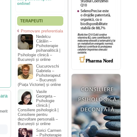
online!
TERAPEUTI
Promovare preferentiala
Nedelcu
Cătălin –
Psihoterapie
psihanalitică |
Psihologie clinică –
București și online
Ciucurovschi
Gabriela –
Psihoterapeut
– București
(Piața Victoriei) și online
Vasile
oara
Georgeta –
Psihologie
clinică |
Consiliere psihologică |
merit
Consiliere pentru
dezvoltare personală –
București și online
Sorici Carmen
– Psihoterapie