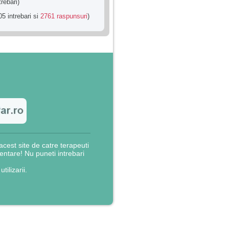
trebari)
5 intrebari si
2761 raspunsuri
)
cest site de catre terapeuti
rientare! Nu puneti intrebari
utilizarii.