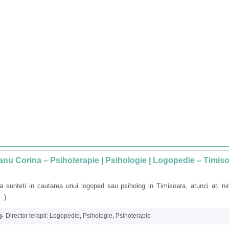
nu Corina – Psihoterapie | Psihologie | Logopedie – Timis
 sunteti in cautarea unui logoped sau psiholog in Timisoara, atunci ati ni
 :).
Director terapii:
Logopedie
,
Psihologie
,
Psihoterapie