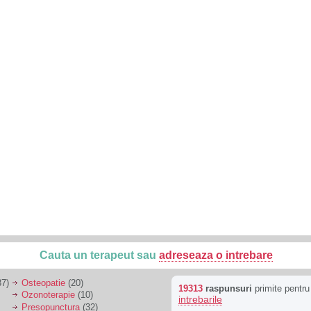
Cauta un terapeut sau
adreseaza o intrebare
7)
Osteopatie
(20)
19313
raspunsuri
primite pentr
Ozonoterapie
(10)
intrebarile
Presopunctura
(32)