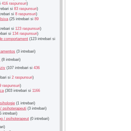
si
416 raspunsuri
)
rebari si
83 raspunsuri
)
trebari si
8 raspunsuri
)
lsiva
(25 intrebari si
89
trebari si
123 raspunsuri
)
ebari si
134 raspunsuri
)
u de comportament
(123 intrebari si
icamentos
(3 intrebari)
t
(8 intrebari)
ziv
(107 intrebari si
436
ebari si
2 raspunsuri
)
9 raspunsuri
)
ica
(303 intrebari si
1166
sihologie
(1 intrebari)
/ psihoterapeuti
(3 intrebari)
6 intrebari)
g / psihoterapeut
(0 intrebari)
ari)