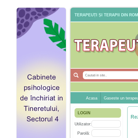
TERAPEUȚI ȘI TERAPII DIN RO
Acasa
Gaseste un terape
LOGIN
Rez
Utilizator:
Parolă: