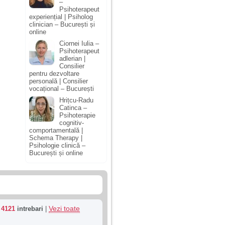
–
Psihoterapeut
experiențial | Psiholog
clinician – București și
online
Ciornei Iulia –
Psihoterapeut
adlerian |
Consilier
pentru dezvoltare
personală | Consilier
vocațional – București
Hrițcu-Radu
Catinca –
Psihoterapie
cognitiv-
comportamentală |
Schema Therapy |
Psihologie clinică –
București și online
Vezi toate
u
4121
intrebari
|