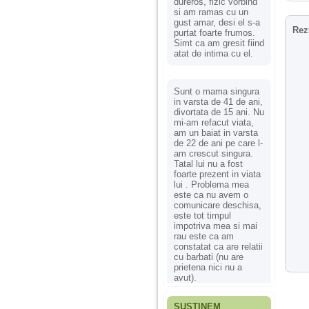
dureros, fizic vorbind
si am ramas cu un
gust amar, desi el s-a
Rez
purtat foarte frumos.
Simt ca am gresit fiind
atat de intima cu el.
Sunt o mama singura
in varsta de 41 de ani,
divortata de 15 ani. Nu
mi-am refacut viata,
am un baiat in varsta
de 22 de ani pe care l-
am crescut singura.
Tatal lui nu a fost
foarte prezent in viata
lui . Problema mea
este ca nu avem o
comunicare deschisa,
este tot timpul
impotriva mea si mai
rau este ca am
constatat ca are relatii
cu barbati (nu are
prietena nici nu a
avut).
SUSȚINEM