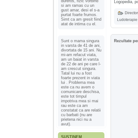
dureros, fizic vorbind
Logopedia, p
si am ramas cu un
gust amar, desi el s-a
Director
purtat foarte frumos.
Simt ca am gresit fiind
Ludoterapie
atat de intima cu el.
Sunt o mama singura
Rezultate pe
in varsta de 41 de ani,
divortata de 15 ani. Nu
mi-am refacut viata,
am un baiat in varsta
de 22 de ani pe care l-
am crescut singura.
Tatal lui nu a fost
foarte prezent in viata
lui . Problema mea
este ca nu avem o
comunicare deschisa,
este tot timpul
impotriva mea si mai
rau este ca am
constatat ca are relatii
cu barbati (nu are
prietena nici nu a
avut).
SUSȚINEM