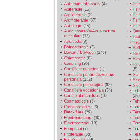
vreau sa stiu daca am
Antrenament sportiv
(4)
Psih
nevoie de un psiholog
Apiterapie
(15)
Psi
sau psihiatru.
Argiloterapie
(2)
Psi
Aromoterapie
(37)
Psi
Astrologie
(15)
Psi
Sunt casatorita, am
Auriculoterapie/Acupunctura
Qua
31 de ani si un copil in
auriculara
(13)
varsta de 2 ani care
Radi
mi-e lumina ochilor.
Ayurveda
(9)
Rec
De ceva timp simt ca
Balneoterapie
(5)
Ref
mi s-a adunat
Bowen / Bowtech
(146)
Rei
oboseala, o oboseala
Chiroterapie
(8)
Resp
cronica de care nu pot
Coaching
(96)
RPG
scapa si simt ca din
Consiliere genetica
(1)
(5)
cauza ei nu pot
controla nervii si
Consiliere pentru dezvoltare
Sal
cateodata are copilul
personala
(132)
Sex
de suferit.
Consiliere psihologica
(82)
Shi
Consiliere vocationala
(54)
Teh
Constelatii familiale
(18)
(36)
Am o bariera peste
Cosmetologie
(3)
Teh
care nu pot trece:
Cristaloterapie
(26)
Ter
prietena mea a ramas
Detoxifiere
(29)
Ter
insarcinata cu o fata.
Electropunctura
(10)
Ter
Am fost de comun
Electroterapie
(13)
Ter
acord sa facem un
copil, cu gandul ca e
Feng shui
(7)
Tera
baiat.
Fitoterapie
(38)
Ter
Fizioterapie
(39)
Ter