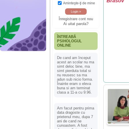
Brasov
Aminteşte-ţi de mine
Înregistrare cont nou
Ai uitat parola?
ÎNTREABĂ
PSIHOLOGUL
ONLINE
De cand am început
acest an scolar nu ma
simt deloc bine, ma
simt pierduta total si
nu reusesc sa ma
adun sub nicio forma.
Înainte eram o eleva
buna si am terminat
clasa a 11-a cu 9.96.
Am facut pentru prima
data dragoste cu
prietenul meu, dupa 7
ani de cand ne
cunoastem. A fost