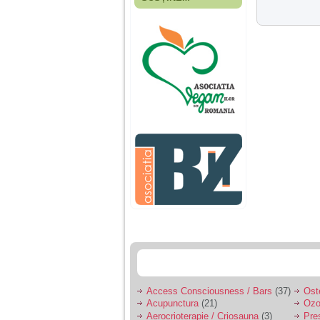
Fiica mea s-a nascut
cand eu aveam 17
ani, privind in urma
realizez cat de multe
greseli am facut in
educatia si cresterea
ei, am fost o mama
egoista, preocupata
de implinirea
profesionala, cand ea
era mica am neglijat-
o, ba chiar am fost si
agresiva, orice
greseala era taxata cu
o palma sau pedepse.
De 4 ani am o relatie
serioasa cu un barbat
in varsta de 32 de ani,
iar de aproximativ un
an jumate a inceput
sa se manifeste o
situatie care pe mine
ma deranjeaza.
Access Consciousness / Bars
(37)
Ost
Acupunctura
(21)
Ozo
Ma aflu aici pentru ca
Aerocrioterapie / Criosauna
(3)
Pre