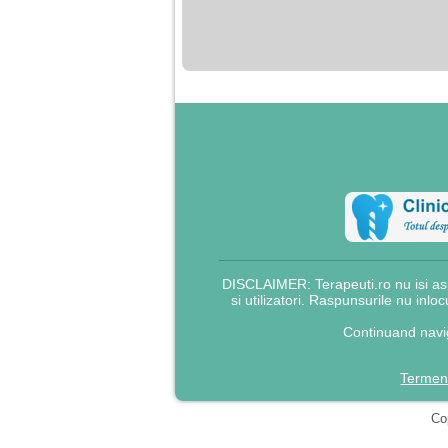
nimanui nu ii pasa de
mine. Din cauza asta
am inceput sa beau
alcool si am inceput
sa ma culc cu barbati
pentru bani.
DISCLAIMER: Terapeuti.ro nu isi asu
si utilizatori. Raspunsurile nu inlo
Continuand navig
Termeni
Cop