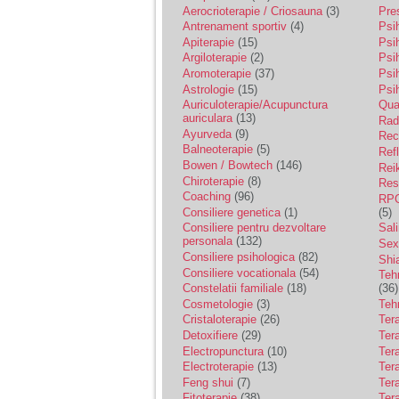
vreau sa stiu daca am
Aerocrioterapie / Criosauna
(3)
Pre
nevoie de un psiholog
Antrenament sportiv
(4)
Psih
sau psihiatru.
Apiterapie
(15)
Psi
Argiloterapie
(2)
Psi
Aromoterapie
(37)
Psi
Sunt casatorita, am
Astrologie
(15)
Psi
31 de ani si un copil in
varsta de 2 ani care
Auriculoterapie/Acupunctura
Qua
mi-e lumina ochilor.
auriculara
(13)
Radi
De ceva timp simt ca
Ayurveda
(9)
Rec
mi s-a adunat
Balneoterapie
(5)
Ref
oboseala, o oboseala
Bowen / Bowtech
(146)
Rei
cronica de care nu pot
Chiroterapie
(8)
Resp
scapa si simt ca din
Coaching
(96)
cauza ei nu pot
RPG
controla nervii si
Consiliere genetica
(1)
(5)
cateodata are copilul
Consiliere pentru dezvoltare
Sal
de suferit.
personala
(132)
Sex
Consiliere psihologica
(82)
Shi
Consiliere vocationala
(54)
Teh
Am o bariera peste
Constelatii familiale
(18)
(36)
care nu pot trece:
Cosmetologie
(3)
Teh
prietena mea a ramas
Cristaloterapie
(26)
Ter
insarcinata cu o fata.
Detoxifiere
(29)
Ter
Am fost de comun
Electropunctura
(10)
Ter
acord sa facem un
copil, cu gandul ca e
Electroterapie
(13)
Ter
baiat.
Feng shui
(7)
Tera
Fitoterapie
(38)
Ter