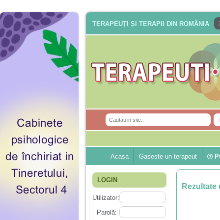
TERAPEUȚI ȘI TERAPII DIN ROMÂNIA
Acasa
Gaseste un terapeut
Pu
LOGIN
Rezultate 
Utilizator:
Parolă: