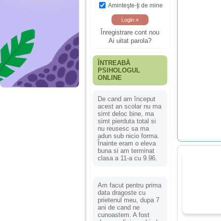
Aminteşte-ţi de mine
Înregistrare cont nou
Ai uitat parola?
ÎNTREABĂ
PSIHOLOGUL
ONLINE
De cand am început
acest an scolar nu ma
simt deloc bine, ma
simt pierduta total si
nu reusesc sa ma
adun sub nicio forma.
Înainte eram o eleva
buna si am terminat
clasa a 11-a cu 9.96.
Am facut pentru prima
data dragoste cu
prietenul meu, dupa 7
ani de cand ne
cunoastem. A fost