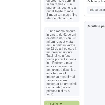
dureros, fizic vorbind
Psiholog clin
si am ramas cu un
gust amar, desi el s-a
Director
purtat foarte frumos.
Simt ca am gresit fiind
atat de intima cu el.
Rezultate pe
Sunt o mama singura
in varsta de 41 de ani,
divortata de 15 ani. Nu
mi-am refacut viata,
am un baiat in varsta
de 22 de ani pe care l-
am crescut singura.
Tatal lui nu a fost
foarte prezent in viata
lui . Problema mea
este ca nu avem o
comunicare deschisa,
este tot timpul
impotriva mea si mai
rau este ca am
constatat ca are relatii
cu barbati (nu are
prietena nici nu a
avut).
SUSȚINEM