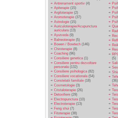
vreau sa stiu daca am
Antrenament sportiv
(4)
Psih
nevoie de un psiholog
Apiterapie
(15)
Psi
sau psihiatru.
Argiloterapie
(2)
Psi
Aromoterapie
(37)
Psi
Astrologie
(15)
Psi
Sunt casatorita, am
Auriculoterapie/Acupunctura
Qua
31 de ani si un copil in
auriculara
(13)
varsta de 2 ani care
Radi
mi-e lumina ochilor.
Ayurveda
(9)
Rec
De ceva timp simt ca
Balneoterapie
(5)
Ref
mi s-a adunat
Bowen / Bowtech
(146)
Rei
oboseala, o oboseala
Chiroterapie
(8)
Resp
cronica de care nu pot
Coaching
(96)
RPG
scapa si simt ca din
Consiliere genetica
(1)
(5)
cauza ei nu pot
controla nervii si
Consiliere pentru dezvoltare
Sal
cateodata are copilul
personala
(132)
Sex
de suferit.
Consiliere psihologica
(82)
Shi
Consiliere vocationala
(54)
Teh
Constelatii familiale
(18)
(36)
Am o bariera peste
Cosmetologie
(3)
Teh
care nu pot trece:
Cristaloterapie
(26)
Ter
prietena mea a ramas
Detoxifiere
(29)
Ter
insarcinata cu o fata.
Electropunctura
(10)
Ter
Am fost de comun
Electroterapie
(13)
Ter
acord sa facem un
copil, cu gandul ca e
Feng shui
(7)
Tera
baiat.
Fitoterapie
(38)
Ter
Fizioterapie
(39)
Ter