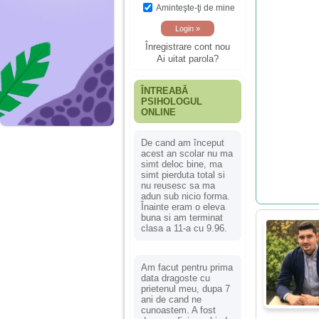
Aminteşte-ţi de mine
Înregistrare cont nou
Ai uitat parola?
ÎNTREABĂ
PSIHOLOGUL
ONLINE
De cand am început
acest an scolar nu ma
simt deloc bine, ma
simt pierduta total si
nu reusesc sa ma
adun sub nicio forma.
Înainte eram o eleva
buna si am terminat
clasa a 11-a cu 9.96.
Am facut pentru prima
data dragoste cu
prietenul meu, dupa 7
ani de cand ne
cunoastem. A fost