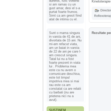
dureros, fizic vorbind
Kinetoterapie
si am ramas cu un
gust amar, desi el s-a
Director
purtat foarte frumos.
Simt ca am gresit fiind
Reflexotera
atat de intima cu el.
Sunt o mama singura
Rezultate pe
in varsta de 41 de ani,
divortata de 15 ani. Nu
mi-am refacut viata,
am un baiat in varsta
de 22 de ani pe care l-
am crescut singura.
Tatal lui nu a fost
foarte prezent in viata
lui . Problema mea
este ca nu avem o
comunicare deschisa,
este tot timpul
impotriva mea si mai
rau este ca am
constatat ca are relatii
cu barbati (nu are
prietena nici nu a
avut).
SUSȚINEM