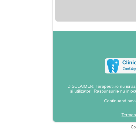
nimanui nu ii pasa de
mine. Din cauza asta
am inceput sa beau
alcool si am inceput
sa ma culc cu barbati
pentru bani.
DISCLAIMER: Terapeuti.ro nu isi asu
si utilizatori. Raspunsurile nu inlo
Continuand navig
Termeni
Cop