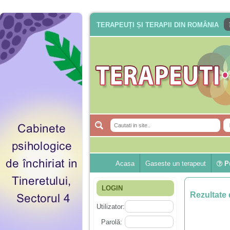
TERAPEUȚI ȘI TERAPII DIN ROMÂNIA
Acasa
Gaseste un terapeut
Pu
LOGIN
Rezultate 
Utilizator:
Parolă: