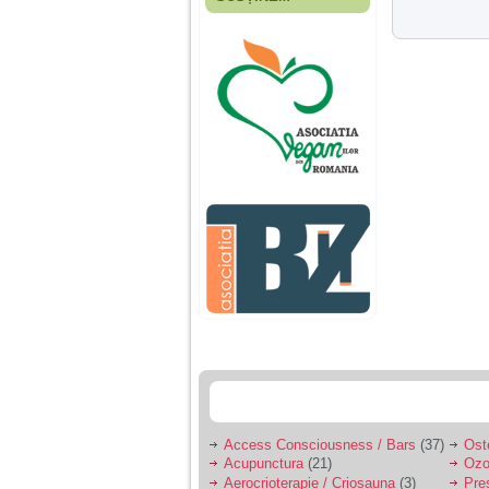
Fiica mea s-a nascut
cand eu aveam 17
ani, privind in urma
realizez cat de multe
greseli am facut in
educatia si cresterea
ei, am fost o mama
egoista, preocupata
de implinirea
profesionala, cand ea
era mica am neglijat-
o, ba chiar am fost si
agresiva, orice
greseala era taxata cu
o palma sau pedepse.
De 4 ani am o relatie
serioasa cu un barbat
in varsta de 32 de ani,
iar de aproximativ un
an jumate a inceput
sa se manifeste o
situatie care pe mine
ma deranjeaza.
Access Consciousness / Bars
(37)
Ost
Acupunctura
(21)
Ozo
Ma aflu aici pentru ca
Aerocrioterapie / Criosauna
(3)
Pre