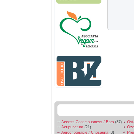
Fiica mea s-a nascut
cand eu aveam 17
ani, privind in urma
realizez cat de multe
greseli am facut in
educatia si cresterea
ei, am fost o mama
egoista, preocupata
de implinirea
profesionala, cand ea
era mica am neglijat-
o, ba chiar am fost si
agresiva, orice
greseala era taxata cu
o palma sau pedepse.
De 4 ani am o relatie
serioasa cu un barbat
in varsta de 32 de ani,
iar de aproximativ un
an jumate a inceput
sa se manifeste o
situatie care pe mine
ma deranjeaza.
Access Consciousness / Bars
(37)
Ost
Acupunctura
(21)
Ozo
Ma aflu aici pentru ca
Aerocrioterapie / Criosauna
(3)
Pre