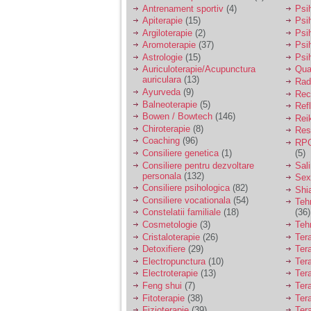
vreau sa stiu daca am
Antrenament sportiv
(4)
Psih
nevoie de un psiholog
Apiterapie
(15)
Psi
sau psihiatru.
Argiloterapie
(2)
Psi
Aromoterapie
(37)
Psi
Astrologie
(15)
Psi
Sunt casatorita, am
Auriculoterapie/Acupunctura
Qua
31 de ani si un copil in
auriculara
(13)
varsta de 2 ani care
Radi
mi-e lumina ochilor.
Ayurveda
(9)
Rec
De ceva timp simt ca
Balneoterapie
(5)
Ref
mi s-a adunat
Bowen / Bowtech
(146)
Rei
oboseala, o oboseala
Chiroterapie
(8)
Resp
cronica de care nu pot
Coaching
(96)
RPG
scapa si simt ca din
Consiliere genetica
(1)
(5)
cauza ei nu pot
controla nervii si
Consiliere pentru dezvoltare
Sal
cateodata are copilul
personala
(132)
Sex
de suferit.
Consiliere psihologica
(82)
Shi
Consiliere vocationala
(54)
Teh
Constelatii familiale
(18)
(36)
Am o bariera peste
Cosmetologie
(3)
Teh
care nu pot trece:
Cristaloterapie
(26)
Ter
prietena mea a ramas
Detoxifiere
(29)
Ter
insarcinata cu o fata.
Electropunctura
(10)
Ter
Am fost de comun
Electroterapie
(13)
Ter
acord sa facem un
copil, cu gandul ca e
Feng shui
(7)
Tera
baiat.
Fitoterapie
(38)
Ter
Fizioterapie
(39)
Ter