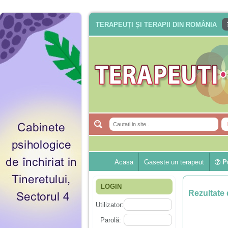
TERAPEUȚI ȘI TERAPII DIN ROMÂNIA
Acasa
Gaseste un terapeut
Pu
LOGIN
Rezultate 
Utilizator:
Parolă: