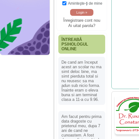
Aminteşte-ţi de mine
Înregistrare cont nou
Ai uitat parola?
ÎNTREABĂ
PSIHOLOGUL
ONLINE
De cand am început
acest an scolar nu ma
simt deloc bine, ma
simt pierduta total si
nu reusesc sa ma
adun sub nicio forma.
Înainte eram o eleva
buna si am terminat
clasa a 11-a cu 9.96.
Am facut pentru prima
data dragoste cu
prietenul meu, dupa 7
ani de cand ne
cunoastem. A fost