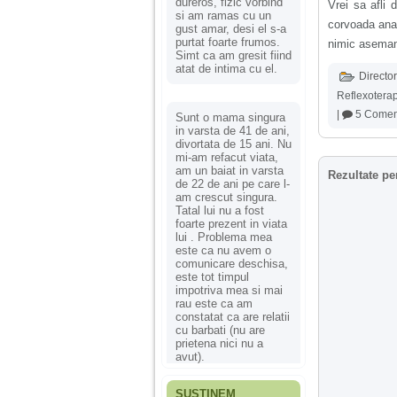
dureros, fizic vorbind
Vrei sa afli
si am ramas cu un
corvoada anal
gust amar, desi el s-a
purtat foarte frumos.
nimic asemana
Simt ca am gresit fiind
atat de intima cu el.
Director
Reflexotera
|
5 Coment
Sunt o mama singura
in varsta de 41 de ani,
divortata de 15 ani. Nu
mi-am refacut viata,
am un baiat in varsta
Rezultate pe
de 22 de ani pe care l-
am crescut singura.
Tatal lui nu a fost
foarte prezent in viata
lui . Problema mea
este ca nu avem o
comunicare deschisa,
este tot timpul
impotriva mea si mai
rau este ca am
constatat ca are relatii
cu barbati (nu are
prietena nici nu a
avut).
SUSȚINEM