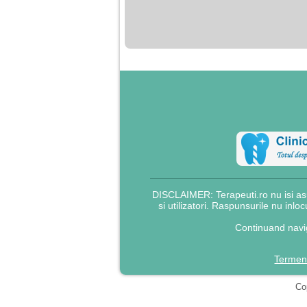
nimanui nu ii pasa de
mine. Din cauza asta
am inceput sa beau
alcool si am inceput
sa ma culc cu barbati
pentru bani.
DISCLAIMER: Terapeuti.ro nu isi asu
si utilizatori. Raspunsurile nu inlo
Continuand navig
Termeni
Cop